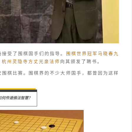
场接受了围棋国手们的指导。
围棋世界冠军马晓春九
、杭州灵隐寺方丈光泉法师
向其颁发了聘书。
次围棋比赛。围棋界的不少大师国手，都曾因为这样
如何传递佛法智慧？