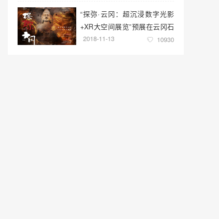
“探弥·云冈：超沉浸数字光影
+XR大空间展览”预展在云冈石
2018-11-13
窟云冈美术馆启幕
10930