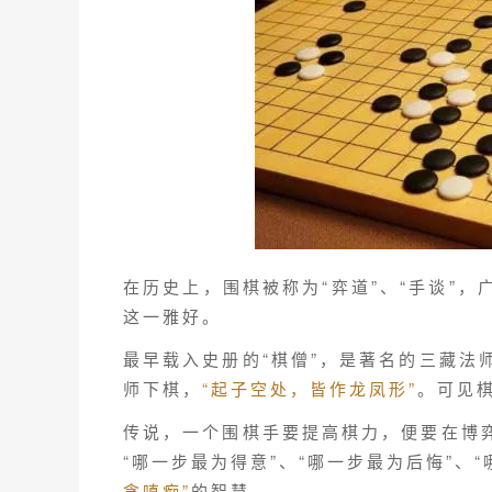
在历史上，围棋被称为“弈道”、“手谈”
这一雅好。
最早载入史册的“棋僧”，是著名的三藏法
师下棋，
“起子空处，皆作龙凤形”
。可见
传说，一个围棋手要提高棋力，便要在博弈
“哪一步最为得意”、“哪一步最为后悔”、“
贪嗔痴”
的智慧。