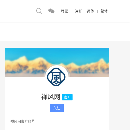
登录
注册
简体
|
繁体
禅风网
官方
关注
禅风网官方账号