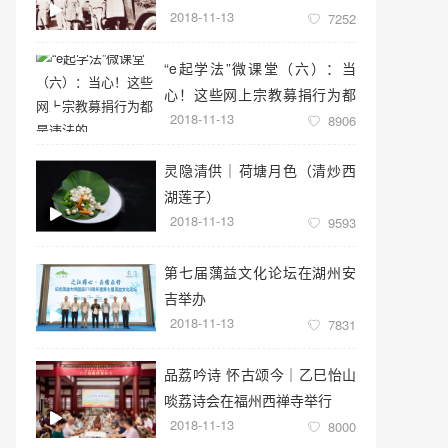
2018-11-13
7252
“e起学法”微课堂（六）：当
心！这些网上宗教募捐行为都
2018-11-13
是违法的
8906
灵隐清供｜​荷塘月色（清炒西
湖莲子）
2018-11-13
9593
第七届蕅益文化论坛在湖州安
吉举办
2018-11-13
7831
品荔吟诗 怀古颂今｜乙巳怡山
啖荔诗会在福州西禅寺举行
2018-11-13
8000