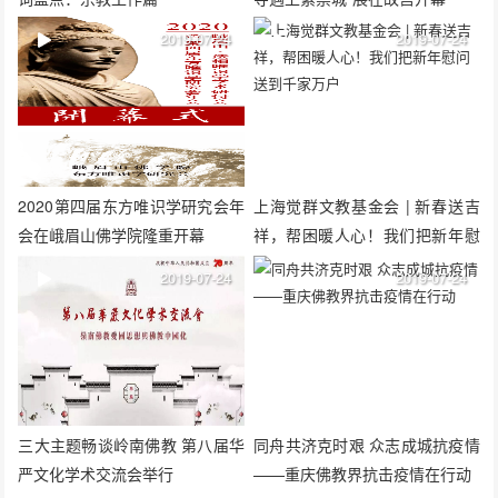
2019-07-24
2019-07-24
2020第四届东方唯识学研究会年
上海觉群文教基金会 | 新春送吉
会在峨眉山佛学院隆重开幕
祥，帮困暖人心！我们把新年慰
问送到千家万户
2019-07-24
2019-07-24
三大主题畅谈岭南佛教 第八届华
同舟共济克时艰 众志成城抗疫情
严文化学术交流会举行
——重庆佛教界抗击疫情在行动