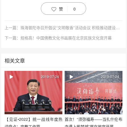
赞
0
上一篇：珠海普陀寺召开倡议“文明敬香”活动会议 积极推动建设生态寺院
下一篇：规格高！中国佛教文化书画展在北京民族文化宫开幕
相关文章
2019-07-24
2019-07-24
【见证•2022】统一战线年度热
首次！“须弥福寿——当扎什伦布
词盘点：宗教工作篇
寺遇上紫禁城”展在故宫开幕