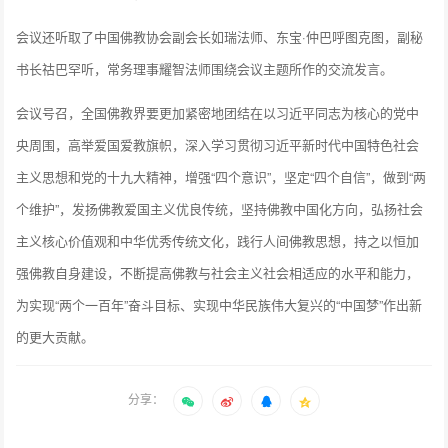
会议还听取了中国佛教协会副会长如瑞法师、东宝·仲巴呼图克图，副秘
书长祜巴罕听，常务理事耀智法师围绕会议主题所作的交流发言。
会议号召，全国佛教界要更加紧密地团结在以习近平同志为核心的党中
央周围，高举爱国爱教旗帜，深入学习贯彻习近平新时代中国特色社会
主义思想和党的十九大精神，增强“四个意识”，坚定“四个自信”，做到“两
个维护”，发扬佛教爱国主义优良传统，坚持佛教中国化方向，弘扬社会
主义核心价值观和中华优秀传统文化，践行人间佛教思想，持之以恒加
强佛教自身建设，不断提高佛教与社会主义社会相适应的水平和能力，
为实现“两个一百年”奋斗目标、实现中华民族伟大复兴的“中国梦”作出新
的更大贡献。
分享：