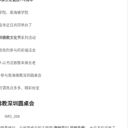
学院、南海佛学院
法寺近日共同举办了
圳佛教文化节
系列活动
信热烈参与的祈福法会
人以书法致敬本焕长老
僧参与南海佛教深圳圆桌会
可谓亮点多多、精彩纷呈
佛教深圳圆桌会
会
隆重举行。今年圆桌会的主题是“
海纳百川 共创未来
”。大会不仅迎来了