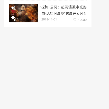
“探弥·云冈：超沉浸数字光影
+XR大空间展览”预展在云冈石
2018-11-01
窟云冈美术馆启幕
10932