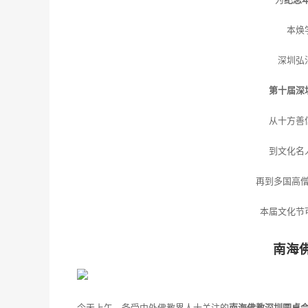
本焕
深圳弘
第十届深
从十方善
到文化名
再到多国高
本届文化节
南海
今天上午，备受中外佛教界人士关注的
南海佛教深圳圆桌