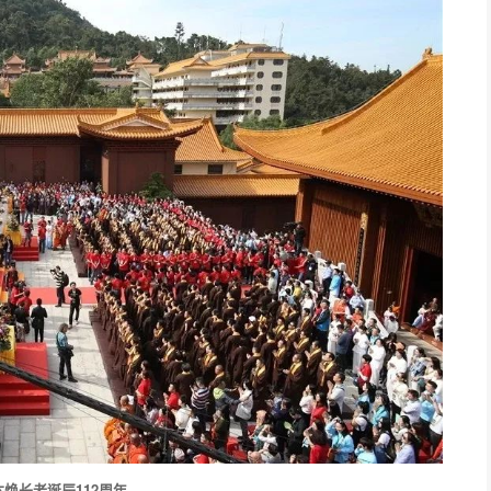
焕长老诞辰112周年