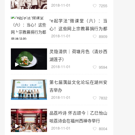
2018-11-01
7255
“e起学法”微课堂（六）：当
心！这些网上宗教募捐行为都
2018-11-01
是违法的
8909
灵隐清供｜​荷塘月色（清炒西
湖莲子）
2018-11-01
9594
第七届蕅益文化论坛在湖州安
吉举办
2018-11-01
7832
品荔吟诗 怀古颂今｜乙巳怡山
啖荔诗会在福州西禅寺举行
2018-11-01
8004