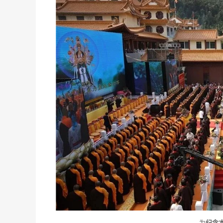
为
纪念本