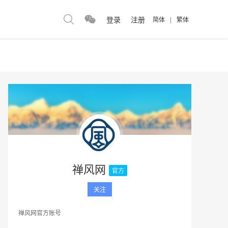
登录
注册
简体
|
繁体
禅风网
官方
关注
禅风网官方账号