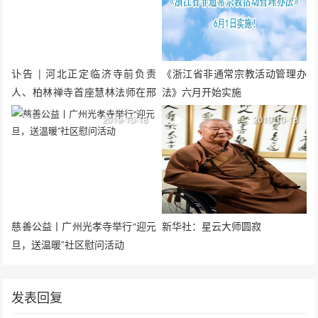
讣告 | 河北正定临济寺前负责
《浙江省非通常宗教活动管理办
人、柏林禅寺首座慧林法师在邢
法》六月开始实施
台玉泉禅寺示寂
2019-10-18
2019-10-18
慈善公益丨广州光孝寺举行“迎元
新华社：星云大师圆寂
旦，送温暖”社区慰问活动
发表回复