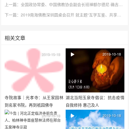
上一篇：全国政协常委、中国佛教协会副会长班禅额尔德尼·确吉杰布到访大慈恩寺
下一篇：2019南海佛教深圳圆桌会召开 就主题“互学互鉴、共享发展”展开交流
相关文章
2019-10-18
2019-10-18
寺院故事｜光孝寺：从王家园林
湖北当阳玉泉寺倡议：抗击疫情
到名家书院，再到祇园佛寺
自我修持 惠己及人
2019-10-18
2019-10-18