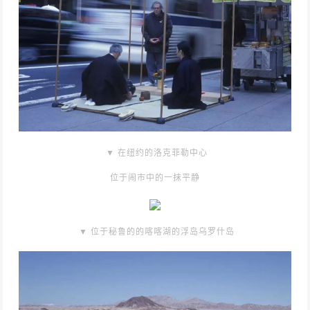
▼ 在纽约的洛克菲勒中心
位于闹市中的一抹平静
▼ 位于秘鲁的的喀喀湖的浮岛乌罗什岛