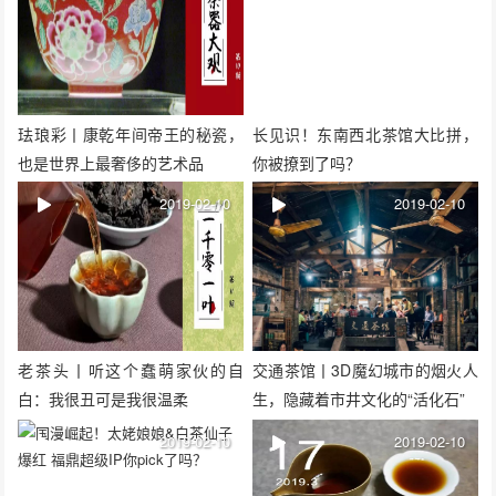
珐琅彩丨康乾年间帝王的秘瓷，
长见识！东南西北茶馆大比拼，
也是世界上最奢侈的艺术品
你被撩到了吗？
2019-02-10
2019-02-10
老茶头丨听这个蠢萌家伙的自
交通茶馆丨3D魔幻城市的烟火人
白：我很丑可是我很温柔
生，隐藏着市井文化的“活化石”
2019-02-10
2019-02-10