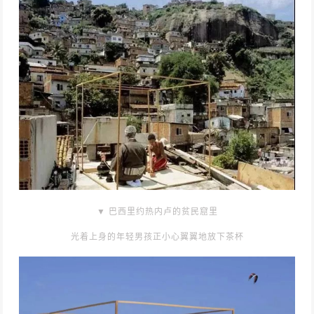
▼ 巴西里约热内卢的贫民窟里
光着上身的年轻男孩正小心翼翼地放下茶杯