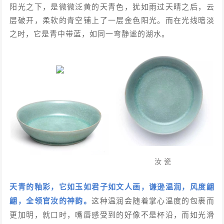
阳光之下，是微微泛黄的天青色，犹如雨过天晴之后，云
层破开，柔软的青空铺上了一层金色阳光。而在光线暗淡
之时，它是青中带蓝，如同一弯静谧的湖水。
汝瓷
天青的釉彩，它如玉如君子如文人画，谦逊温润，风度翩
翩，全领官汝的神韵。
这种温润会随着掌心温度的包裹而
更加明，就口时，嘴唇感受到的好像不是杯沿，而如光滑