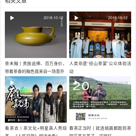
相关文章
2018-10-12
2018-10-12
茶末釉丨贵族追捧、百万身价，
人类非遗“径山茶宴”公众体验活
带着茶香的釉色竟来自一场意外
动
2018-10-12
2018-10-12
看茶去丨茶文化+明星真人秀综
春茶正当时丨就连姚晨都跑到茶
艺，《人民日报》喊话去看！
园采茶品茶了，这挺好