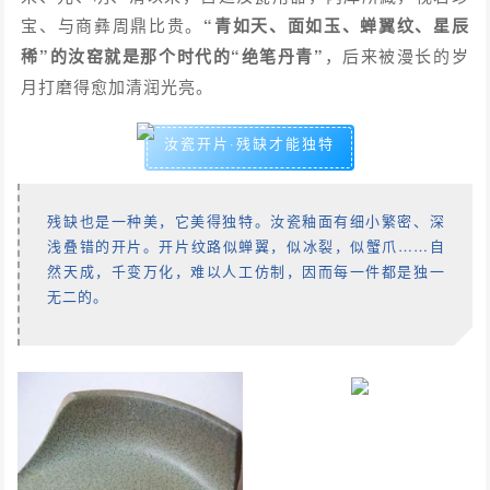
宝、与商彝周鼎比贵。
“青如天、面如玉、蝉翼纹、星辰
稀”的汝窑就是那个时代的“绝笔丹青”
，后来被漫长的岁
月打磨得愈加清润光亮。
汝瓷开片·残缺才能独特
残缺也是一种美，它美得独特。汝瓷釉面有细小繁密、深
浅叠错的开片。开片纹路似蝉翼，似冰裂，似蟹爪……自
然天成，千变万化，难以人工仿制，因而每一件都是独一
无二的。