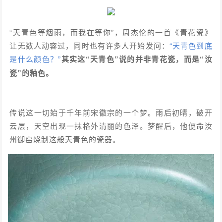
“天青色等烟雨，而我在等你”，周杰伦的一首《青花瓷》
让无数人动容过，同时也有许多人开始发问：
“天青色到底
是什么颜色？”
其实这“天青色”说的并非青花瓷，而是“汝
瓷”的釉色。
传说这一切始于千年前宋徽宗的一个梦。雨后初晴，破开
云层，天空出现一抹格外清丽的色泽。梦醒后，他便命汝
州御窑烧制这般天青色的瓷器。