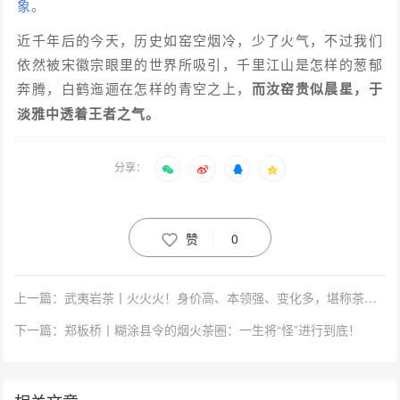
象。
近千年后的今天，历史如窑空烟冷，少了火气，不过我们
依然被宋徽宗眼里的世界所吸引，千里江山是怎样的葱郁
奔腾，白鹤迤逦在怎样的青空之上，
而汝窑贵似晨星，于
淡雅中透着王者之气。
分享：
赞
0
上一篇：武夷岩茶丨火火火！身价高、本领强、变化多，堪称茶中“独孤九剑”！
下一篇：郑板桥丨糊涂县令的烟火茶圈：一生将“怪”进行到底！