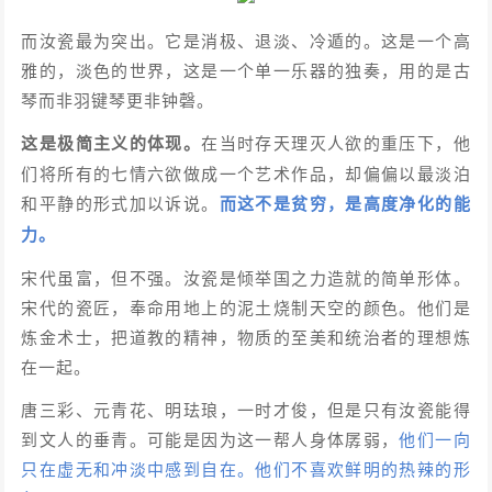
而汝瓷最为突出。它是消极、退淡、冷遁的。这是一个高
雅的，淡色的世界，这是一个单一乐器的独奏，用的是古
琴而非羽键琴更非钟磬。
这是极简主义的体现。
在当时存天理灭人欲的重压下，他
们将所有的七情六欲做成一个艺术作品，却偏偏以最淡泊
和平静的形式加以诉说。
而这不是贫穷，是高度净化的能
力。
宋代虽富，但不强。汝瓷是倾举国之力造就的简单形体。
宋代的瓷匠，奉命用地上的泥土烧制天空的颜色。他们是
炼金术士，把道教的精神，物质的至美和统治者的理想炼
在一起。
唐三彩、元青花、明珐琅，一时才俊，但是只有汝瓷能得
到文人的垂青。可能是因为这一帮人身体孱弱，
他们一向
只在虚无和冲淡中感到自在。他们不喜欢鲜明的热辣的形