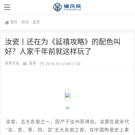
首页
-
资讯
-
是茶
汝瓷丨还在为《延禧攻略》的配色叫
好？人家千年前就这样玩了
是茶文化
是茶
2018-10-12 09:17:22
汝窑，五大名窑之一，因产于汝州而得名。汝瓷位居宋代
“汝、官、哥、钧、定”五大名窑之首，在中国陶瓷史上素