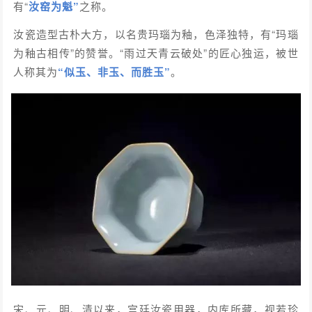
有“
汝窑为魁”
之称。
汝瓷造型古朴大方，以名贵玛瑙为釉，色泽独特，有“玛瑙
为釉古相传”的赞誉。“雨过天青云破处”的匠心独运，被世
人称其为
“似玉、非玉、而胜玉”
。
宋、元、明、清以来，宫廷汝瓷用器，内库所藏，视若珍