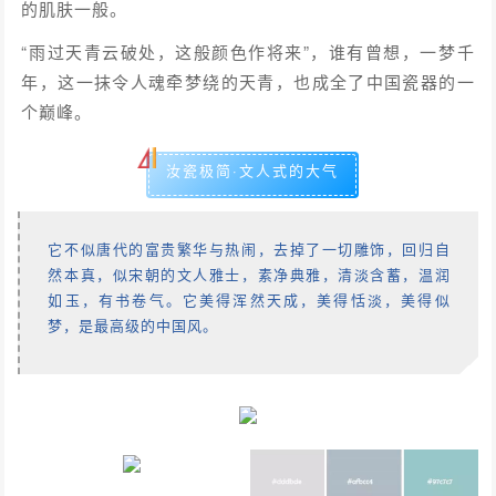
的肌肤一般。
“雨过天青云破处，这般颜色作将来”，谁有曾想，一梦千
年，这一抹令人魂牵梦绕的天青，也成全了中国瓷器的一
个巅峰。
汝瓷极简·文人式的大气
它不似唐代的富贵繁华与热闹，去掉了一切雕饰，回归自
然本真，似宋朝的文人雅士，素净典雅，清淡含蓄，温润
如玉，有书卷气。它美得浑然天成，美得恬淡，美得似
梦，是最高级的中国风。