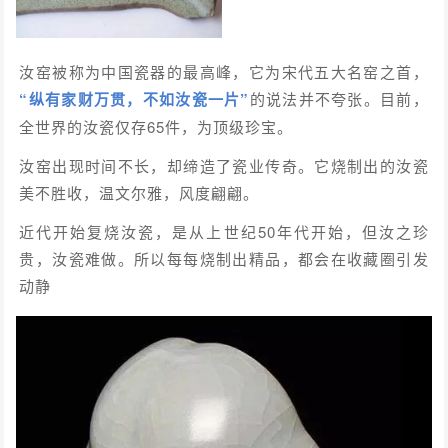
汝窑被称为中国瓷器的最高峰，它为宋代五大名窑之首，
“纵有家财万贯，不如汝瓷一片”
的说法并不夸张。目前，
全世界的汝瓷仅存65件，为顶级珍宝。
汝窑出现时间不长，却缔造了瓷业传奇。它烧制出的汝瓷
美不胜收，温文尔雅，风度翩翩。
近代开始复烧汝瓷，是从上世纪50年代开始，但汝之珍
贵，汝瓷难做。所以每每烧制出精品，都会在收藏圈引发
动静