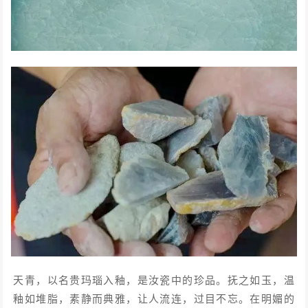
天青，以名贵玛瑙入釉，是汝瓷中的珍品。抚之如玉，温
釉如堆脂，素静而典雅，让人流连，过目不忘。在明媚的