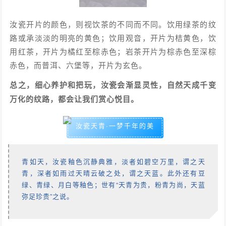
汝瓷开片的颜色，则视饮茶的不同而不同。饮用绿茶的纹
路或承淡淡的明亮的黄色；饮用观音，开片为桔黄色，饮
用红茶，开片为橘红至棕赤色；岩茶开片为棕赤色至深棕
赤色，而普洱、六堡等，开片为玄色。
总之，细心养护和把玩，汝瓷会渐显灵性，自然天成千变
万化的纹路，都会让我们赏心悦目。
汝瓷天青·一梦千年的美
青如天，汝瓷釉色沉静典雅，淡者如碧空万里，谓之天
青，深者如雨过天晴云破之处，谓之天蓝。此外还有豆
绿、青绿、月白等釉色；世有“天青为贵，粉青为尚，天蓝
弥足珍贵”之说。