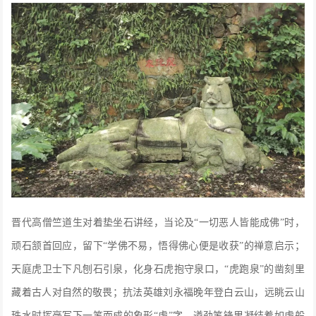
晋代高僧竺道生对着垫坐石讲经，当论及“一切恶人皆能成佛”时，
顽石颔首回应，留下“学佛不易，悟得佛心便是收获”的禅意启示；
天庭虎卫士下凡刨石引泉，化身石虎抱守泉口，“虎跑泉”的凿刻里
藏着古人对自然的敬畏；抗法英雄刘永福晚年登白云山，远眺云山
珠水时挥毫写下一笔而成的象形“虎”字，遒劲笔锋里凝结着如虎般