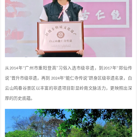
从
年“广州市重阳登高”习俗入选市级非遗，到
年“郑仙传
2014
2017
说”晋升市级非遗，再到
年“能仁寺传说”跻身区级非遗名录，白
2024
云山鸣春谷景区以丰富的非遗项目彰显岭南文脉活力，更映照出深
厚的历史底蕴。