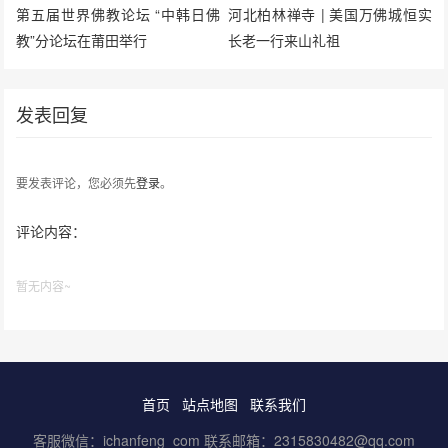
第五届世界佛教论坛 “中韩日佛
河北柏林禅寺 | 美国万佛城恒实
教”分论坛在莆田举行
长老一行来山礼祖
发表回复
要发表评论，您必须先
登录
。
评论内容：
暂无内容~
首页
站点地图
联系我们
客服微信：ichanfeng_com 联系邮箱：2315830482@qq.com