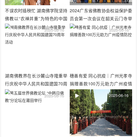
不误农时插秧忙 湖南佛学院坚持
2024广东省佛教协会权益保护委
佛教以“农禅并重”为特色的中国
员会第一次会议在韶关云门寺举
化方向
行
2025-06-16
2025-06-16
湖南佛教界在长沙麓山寺隆重举
穗善有爱 同心抗疫｜广州光孝寺
行庆祝中华人民共和国建国70周
捐赠善款100万元助力广州疫情
年活动
防控
2025-06-16
2025-06-16