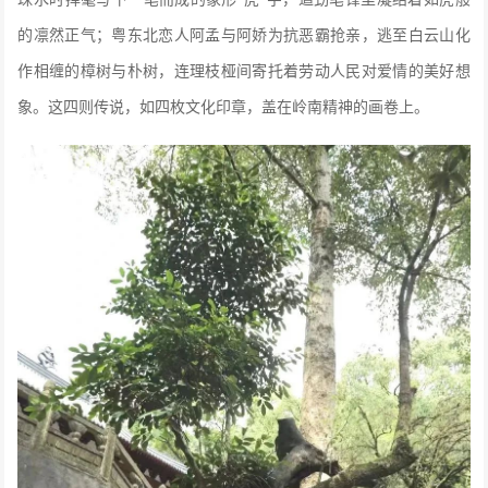
的凛然正气；粤东北恋人阿孟与阿娇为抗恶霸抢亲，逃至白云山化
作相缠的樟树与朴树，连理枝桠间寄托着劳动人民对爱情的美好想
象。这四则传说，如四枚文化印章，盖在岭南精神的画卷上。