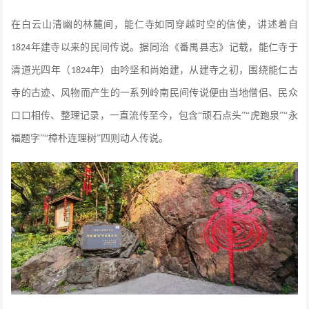
在白云山清幽的林麓间，能仁寺如同穿越时空的信使，讲述着自
年建寺以来的民间传说。据同治《番禺县志》记载，能仁寺于
1824
清道光四年（
年）由吟坚和尚始建，从建寺之初，围绕能仁古
1824
寺的古迹、风物而产生的一系列岭南民间传说便由当地僧侣、民众
口口相传、整理记录，一直流传至今，包含“顽石点头”“虎跑泉”“永
福题字”“樟朴连理树”四则动人传说。