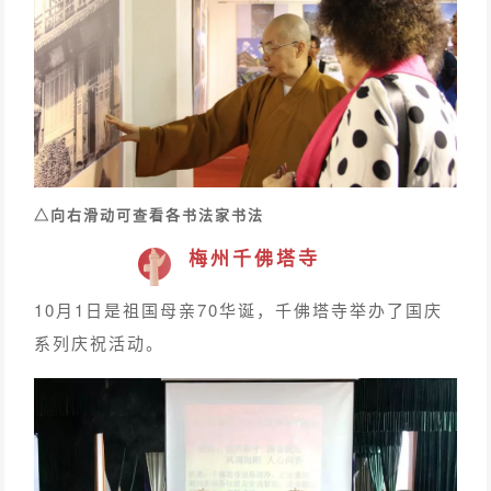
△向右滑动可查看各书法家书法
梅州千佛塔寺
10月1日是祖国母亲70华诞，千佛塔寺举办了国庆
系列庆祝活动。