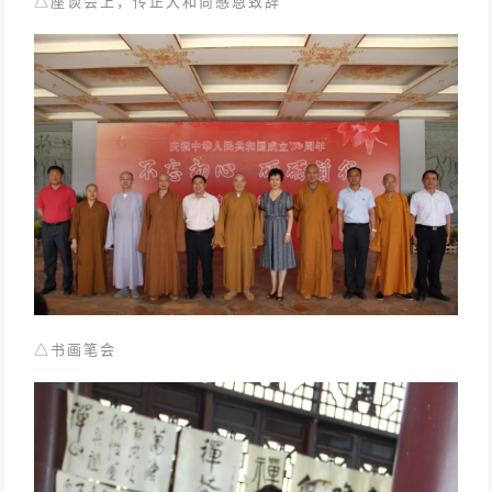
△座谈会上，
传正大和尚感恩致辞
△
书画笔会