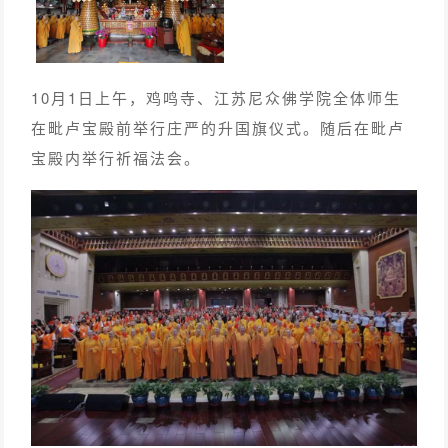
10月1日上午，鸡鸣寺、江苏尼众佛学院全体师生
在毗卢宝殿前举行庄严的升国旗仪式。随后在毗卢
宝殿内举行祈福法会。