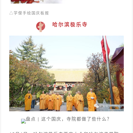
△
学僧手绘国庆板报
哈尔滨极乐寺