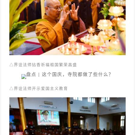
△
界诠法师拈香祈福祖国繁荣昌盛
△
界诠法师开示爱国主义教育