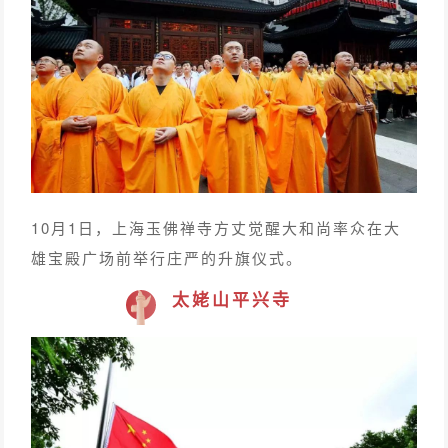
10月1日，上海玉佛禅寺方丈觉醒大和尚率众在大
雄宝殿广场前举行庄严的升旗仪式。
太姥山平兴寺