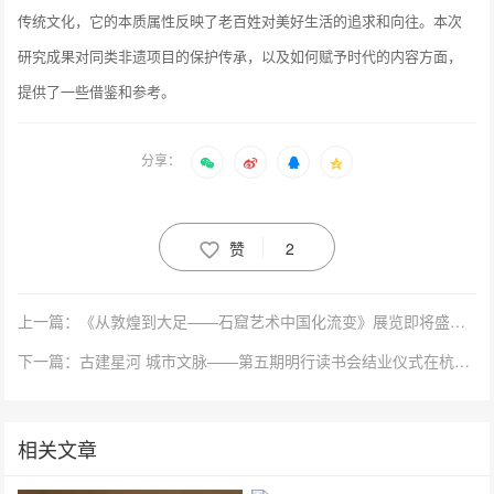
传统文化，它的本质属性反映了老百姓对美好生活的追求和向往。本次
研究成果对同类非遗项目的保护传承，以及如何赋予时代的内容方面，
提供了一些借鉴和参考。
分享：
赞
2
上一篇：《从敦煌到大足——石窟艺术中国化流变》展览即将盛大开展
下一篇：古建星河 城市文脉——第五期明行读书会结业仪式在杭州博物馆举行
相关文章