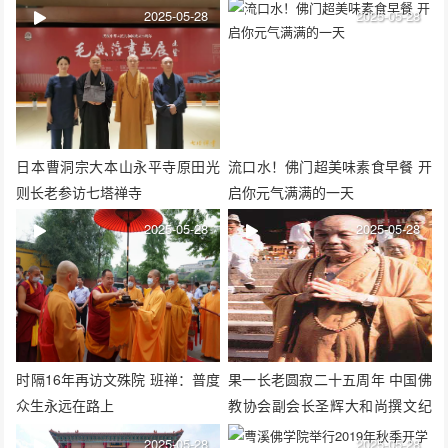
2025-05-28
2025-05-28
日本曹洞宗大本山永平寺原田光
流口水！佛门超美味素食早餐 开
则长老参访七塔禅寺
启你元气满满的一天
2025-05-28
2025-05-28
时隔16年再访文殊院 班禅：普度
果一长老圆寂二十五周年 中国佛
众生永远在路上
教协会副会长圣辉大和尚撰文纪
念
2025-05-28
2025-05-28