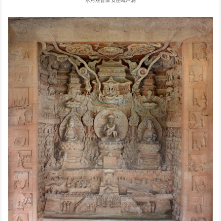
水月观音像
安岳毗卢洞