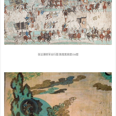
张议潮统军出行图
敦煌莫高窟
窟
156