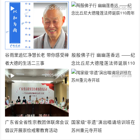
征求意见的通知
2025-05-28
2025-05-28
谷雨里追忆净慧长老 带你感受禅
​殷殷佛子行 幽幽莲香远 ——纪
者大德的生活二三事
念比丘尼大德隆莲法师诞辰110
周年
2025-05-28
2025-05-28
广东省全省性宗教团体联席会议
国家级“非遗”演出唱诵培训班在
倡议开展崇俭戒奢教育活动
苏州重元寺开班