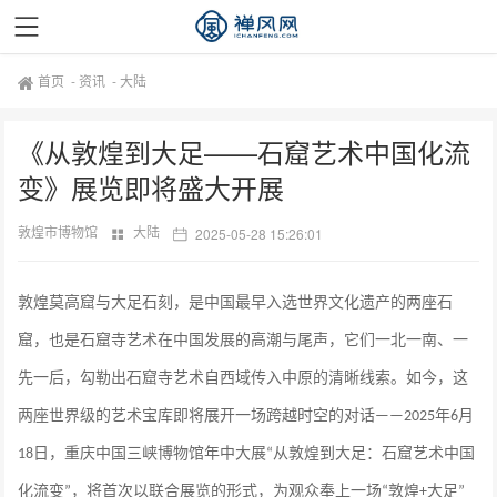
首页
-
资讯
-
大陆
《从敦煌到大足——石窟艺术中国化流
变》展览即将盛大开展
敦煌市博物馆
大陆
2025-05-28 15:26:01
敦煌莫高窟与大足石刻，是中国最早入选世界文化遗产的两座石
窟，也是石窟寺艺术在中国发展的高潮与尾声，它们一北一南、一
先一后，勾勒出石窟寺艺术自西域传入中原的清晰线索。如今，这
两座世界级的艺术宝库即将展开一场跨越时空的对话
年
月
——2025
6
日，重庆中国三峡博物馆年中大展
从敦煌到大足：石窟艺术中国
18
“
化流变
，将首次以联合展览的形式，为观众奉上一场
敦煌
大足
”
“
+
”