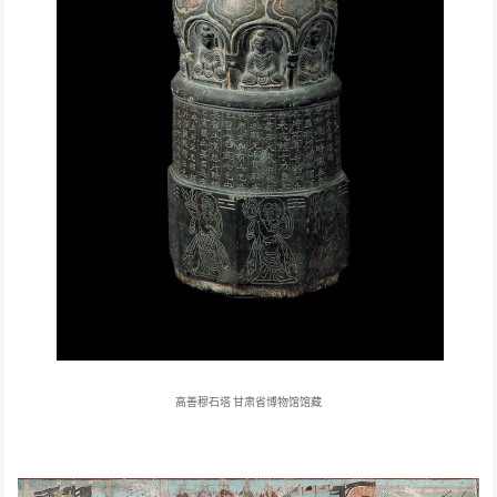
高善穆石塔
甘肃省博物馆馆藏