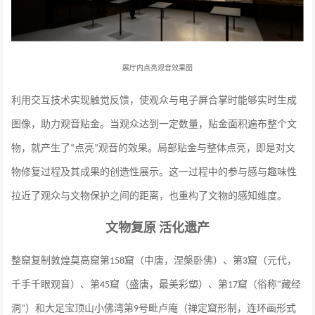
展厅内点亮观音效果图
利用交互技术实现触觉反馈，使观众与电子屏合掌时能够实时生成
图像，助力观音贴金。当观众达到一定数量，贴金面积遍布整个文
物，就产生了
点亮
观音的效果。局部贴金与整体点亮，即是对文
“
”
物修复过程及其成果的创造性展示。这一过程中的参与感与趣味性
拉近了观众与文物保护之间的距离，也重构了文物的感知维度。
文物复原
活化遗产
整窟复制敦煌莫高窟第
窟（中唐，涅槃卧佛）、第
窟（元代，
158
3
千手千眼观音）、第
窟（盛唐，最美彩塑）、第
窟（俗称
藏经
45
17
“
洞
）和大足宝顶山小佛湾第
号毗卢庵（禅定窟形制，连环画形式
”
9