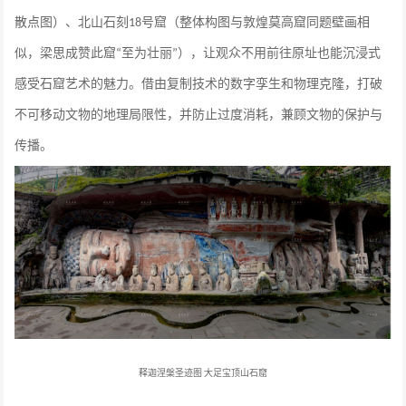
散点图）、北山石刻
号窟（整体构图与敦煌莫高窟同题壁画相
18
似，梁思成赞此窟
至为壮丽
），让观众不用前往原址也能沉浸式
“
”
感受石窟艺术的魅力。借由复制技术的数字孪生和物理克隆，打破
不可移动文物的地理局限性，并防止过度消耗，兼顾文物的保护与
传播。
释迦涅槃圣迹图
大足宝顶山石窟