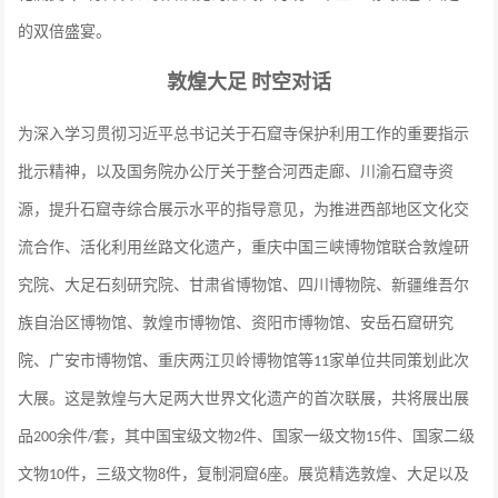
的双倍盛宴。
敦煌大足
时空对话
为深入学习贯彻习近平总书记关于石窟寺保护利用工作的重要指示
批示精神，以及国务院办公厅关于整合河西走廊、川渝石窟寺资
源，提升石窟寺综合展示水平的指导意见，为推进西部地区文化交
流合作、活化利用丝路文化遗产，重庆中国三峡博物馆联合敦煌研
究院、大足石刻研究院、甘肃省博物馆、四川博物院、新疆维吾尔
族自治区博物馆、敦煌市博物馆、资阳市博物馆、安岳石窟研究
院、广安市博物馆、重庆两江贝岭博物馆等
家单位共同策划此次
11
大展。这是敦煌与大足两大世界文化遗产的首次联展，共将展出展
品
余件
套，其中国宝级文物
件、国家一级文物
件、国家二级
200
/
2
15
文物
件，三级文物
件，复制洞窟
座。展览精选敦煌、大足以及
10
8
6