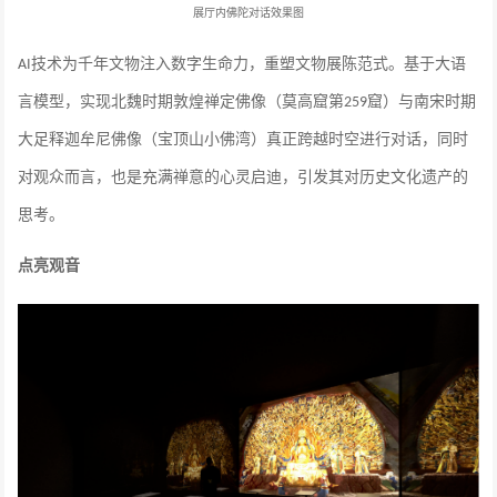
展厅内佛陀对话效果图
技术为千年文物注入数字生命力，重塑文物展陈范式。基于大语
AI
言模型，实现北魏时期敦煌禅定佛像（莫高窟第
窟）与南宋时期
259
大足释迦牟尼佛像（宝顶山小佛湾）真正跨越时空进行对话，同时
对观众而言，也是充满禅意的心灵启迪，引发其对历史文化遗产的
思考。
点亮观音