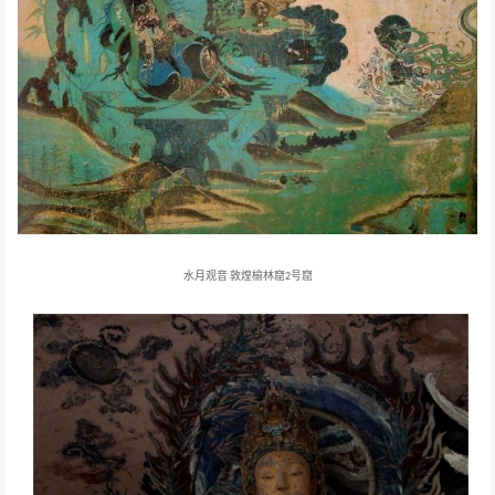
水月观音
敦煌榆林窟
号窟
2