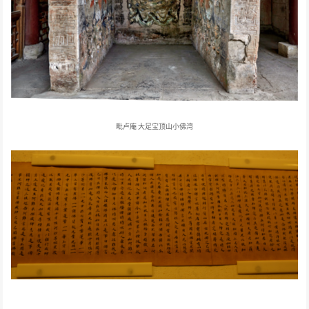
毗卢庵
大足宝顶山小佛湾