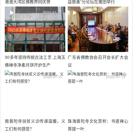
港澳大湾区佛教界同庆贺
益慈善”分论坛在莆田举行
2022-07-13
2022-07-13
30多年坚持传统古法工艺 上海玉
广东省佛教协会召开会长扩大会
佛禅寺净素月饼开炉生产
议
2022-07-13
2022-07-13
南普陀寺扶贫义诊传递温暖，义
珠海普陀寺文化赏析：书道禅心
工们有何感受？
菩提一叶