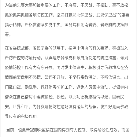
为当前头等大事和最重要的工作，不麻痹、不厌战、不松劲，毫不放松
抓紧抓实抓细各项防控工作，坚决打赢湖北保卫战、武汉保卫战”的重要
指示精神，严格贯彻落实党中央、国务院和湖南省委、省政府的决策部
署。
在省委统战部、省民宗委的领导下，按照中佛协的有关要求，积极投入
严防严控的防疫行动，认真遵守各级党和政府所制定的防控措施，做到
疫情防控工作有力有序开展。同时发出倡议书，积极引导信教群众在疫
情面前要做到不恐慌、暂停不开放、不举行宗教活动、不听信谣言、出
门戴口罩、勤洗手、做好消毒防护工作，避免人员集中流动，提倡寺内
僧众在自己僧房中虔诚诵经、抄经，以此功德祈愿疫情早熄，国泰民
安，世界和平。为打赢疫情防控这场没有硝烟的战争，发挥好湖南佛教
界应有的积极作用。
当前，值此新冠肺炎疫情在国内得到有力控制、取得阶段性成效，而国