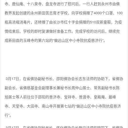
寺、鹿仙庵、十八泉寺、盘龙寺进行了慰问后，一行人赶到永州市由佛
教界发起创建的永州新田苦志育才学校，向学校捐赠了4000个口罩、100
瓶高浓缩消毒片，还转赠了由长沙市红十字会捐赠的510双新童鞋，为疫
情结束后、学校的即时复课做好准备工作。完成学校的访问后，继续完
成新田县的玉峰寺的第六站的“偏远山区中小寺院抗疫慈济行”。
3月17日，在省佛协副秘书长、邵阳佛协会长志东法师的协助下，省佛协
副会长、省佛慈基金会副理事长兼秘书长周仲山居士、常务副秘书长陈
旭居士等人前往位于邵阳的普济寺、宝祥寺、普渡寺、皇殿庵、最峰
寺、天堂寺、大田寺、南山寺开展第七站的“偏远山区中小寺院抗疫慈济
行”。
3月17日，在省佛协副秘书长、怀化佛协会长登宁法师的陪同下，省佛协