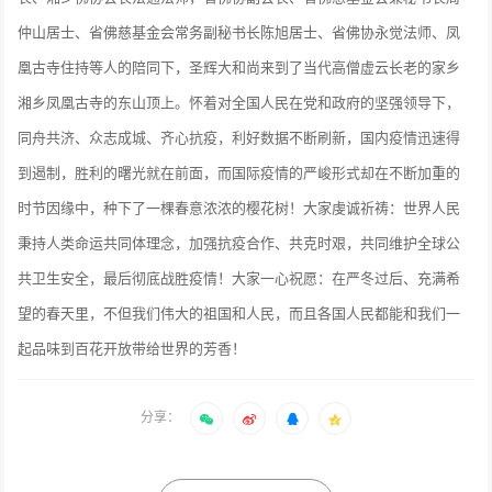
仲山居士、省佛慈基金会常务副秘书长陈旭居士、省佛协永觉法师、凤
凰古寺住持等人的陪同下，圣辉大和尚来到了当代高僧虚云长老的家乡
湘乡凤凰古寺的东山顶上。怀着对全国人民在党和政府的坚强领导下，
同舟共济、众志成城、齐心抗疫，利好数据不断刷新，国内疫情迅速得
到遏制，胜利的曙光就在前面，而国际疫情的严峻形式却在不断加重的
时节因缘中，种下了一棵春意浓浓的樱花树！大家虔诚祈祷：世界人民
秉持人类命运共同体理念，加强抗疫合作、共克时艰，共同维护全球公
共卫生安全，最后彻底战胜疫情！大家一心祝愿：在严冬过后、充满希
望的春天里，不但我们伟大的祖国和人民，而且各国人民都能和我们一
起品味到百花开放带给世界的芳香！
分享：