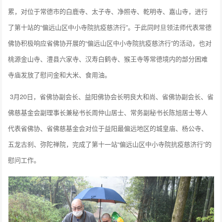
累，对位于常德市的白鹿寺、太子寺、净照寺、乾明寺、嘉山寺，进行
了第十站的“偏远山区中小寺院抗疫慈济行”。于此同时旦领法师代表常德
佛协积极响应省佛协开展的“偏远山区中小寺院抗疫慈济行”的活动，也对
桃源金山寺、澧县六家寺、汉寿白鹤寺、猴王寺等常德境内的部分困难
寺庙发放了慰问金和大米、食用油。
3月20日，省佛协副会长、益阳佛协会长明良大和尚、省佛协副会长、省
佛慈基金会副理事长兼秘书长周仲山居士、常务副秘书长陈旭居士等人
代表省佛协、省佛慈基金会对位于益阳最偏远地区的城皇庙、杨公寺、
五龙古刹、弥陀禅院，完成了第十一站“偏远山区中小寺院抗疫慈济行”的
慰问工作。