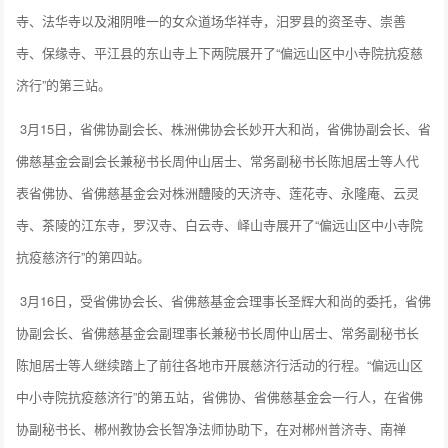
寺、法华寺以及湘阴唯一的女众道场华祥寺，汨罗县的资圣寺、崇善
寺、保缘寺、平江县的东山寺上下两院展开了“偏远山区中小寺院抗疫慈
济行”的第三站。
3月15日，省佛协副会长、株洲佛协会长妙开大和尚，省佛协副会长、省
佛慈基金会副会长兼秘书长周仲山居士、常务副秘书长陈旭居士等人代
表省佛协、省佛慈基金会对株洲醴陵的天济寺、莲花寺、永隆庵、云灵
寺、茶陵的江东寺，罗汉寺、白云寺、峄山寺展开了“偏远山区中小寺院
抗疫慈济行”的第四站。
3月16日，受省佛协会长、省佛慈基金会理事长圣辉大和尚的委托，省佛
协副会长、省佛慈基金会副理事长兼秘书长周仲山居士、常务副秘书长
陈旭居士等人继续踏上了前往各地市开展慈济行活动的行程。“偏远山区
中小寺院抗疫慈济行”的第五站，省佛协、省佛慈基金会一行人，在省佛
协副秘书长、郴州教协会长智净法师协助下，在对郴州普济寺、南禅