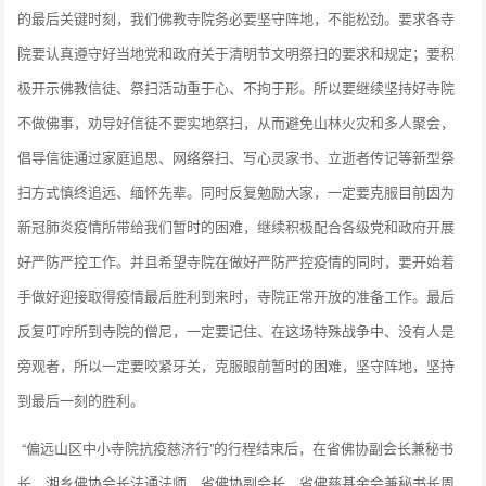
的最后关键时刻，我们佛教寺院务必要坚守阵地，不能松劲。要求各寺
院要认真遵守好当地党和政府关于清明节文明祭扫的要求和规定；要积
极开示佛教信徒、祭扫活动重于心、不拘于形。所以要继续坚持好寺院
不做佛事，劝导好信徒不要实地祭扫，从而避免山林火灾和多人聚会，
倡导信徒通过家庭追思、网络祭扫、写心灵家书、立逝者传记等新型祭
扫方式慎终追远、缅怀先辈。同时反复勉励大家，一定要克服目前因为
新冠肺炎疫情所带给我们暂时的困难，继续积极配合各级党和政府开展
好严防严控工作。并且希望寺院在做好严防严控疫情的同时，要开始着
手做好迎接取得疫情最后胜利到来时，寺院正常开放的准备工作。最后
反复叮咛所到寺院的僧尼，一定要记住、在这场特殊战争中、没有人是
旁观者，所以一定要咬紧牙关，克服眼前暂时的困难，坚守阵地，坚持
到最后一刻的胜利。
“偏远山区中小寺院抗疫慈济行”的行程结束后，在省佛协副会长兼秘书
长、湘乡佛协会长法通法师，省佛协副会长、省佛慈基金会兼秘书长周