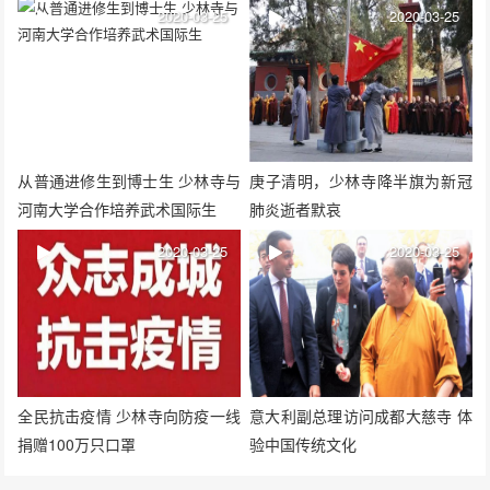
出席
2020-03-25
2020-03-25
从普通进修生到博士生 少林寺与
庚子清明，少林寺降半旗为新冠
河南大学合作培养武术国际生
肺炎逝者默哀
2020-03-25
2020-03-25
全民抗击疫情 少林寺向防疫一线
意大利副总理访问成都大慈寺 体
捐赠100万只口罩
验中国传统文化