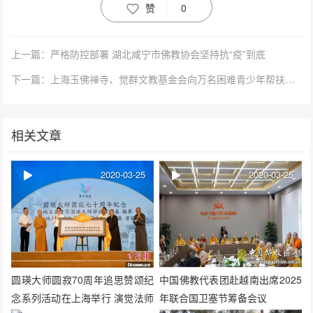
赞
0
上一篇：严格防控部署 湖北咸宁市佛教协会坚持抗“疫”到底
下一篇：上海玉佛禅寺、觉群文教基金会向万名困难青少年帮扶行动捐赠100万元
相关文章
2020-03-25
2020-03-25
圆瑛大师圆寂70周年追思赞颂纪
中国佛教代表团赴越南出席2025
念系列活动在上海举行 演觉法师
年联合国卫塞节筹备会议