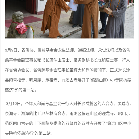
3月9日，省佛协、佛慈基金会永生法师、通振法师、永觉法师以及省佛
慈基金会副理事长秘书长周仲山居士、常务副秘书长陈旭居士等一行人
在省佛协会长、省佛慈基金会理事长圣辉大和尚的带领下、正式对长沙
县的青松寺、明月庵、承祖寺、九溪古寺展开了”偏远山区中小寺院抗疫
慈济行”的第一站。
3月10日，圣辉大和尚与基金会一行人对长沙岳麓区的六合寺、灵瑞寺、
泉湖寺；湘潭的比丘尼丛林海会寺、雨湖区偏远山区的迎龙寺、昭山示
范区昭山古寺的上下两院及娄底的双峰县的双胜寺开展了“偏远山区中小
寺院抗疫慈济行”的第二站。