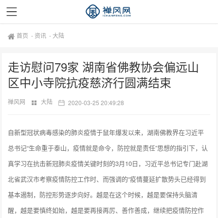
首页
-
资讯
-
大陆
走访慰问79家 湖南省佛教协会偏远山
区中小寺院抗疫慈济行圆满结束
禅风网
大陆
2020-03-25 20:49:28
自新型冠状病毒感染的肺炎疫情于鼠年爆发以来，湖南佛教界在习近平
总书记“生命重于泰山，疫情就是命令，防控就是责任”思想的指引下，认
真学习在抗击新冠肺炎疫情关键时刻的3月10日，习近平总书记专门赴湖
北省武汉市考察疫情防控工作时、而强调的“疫情蔓延扩散势头已经得到
基本遏制，防控形势逐步向好。越是在这个时候，越是要保持头脑清
醒，越是要慎终如始，越是要再接再厉、善作善成，继续把疫情防控作