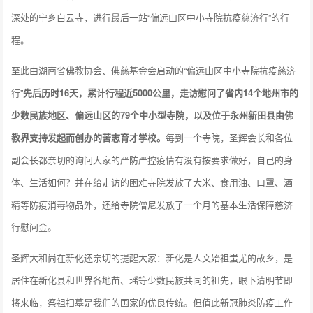
深处的宁乡白云寺，进行最后一站“偏远山区中小寺院抗疫慈济行”的行
程。
至此由湖南省佛教协会、佛慈基金会启动的“偏远山区中小寺院抗疫慈济
行”
先后历时16天，累计行程近5000公里，走访慰问了省内14个地州市的
少数民族地区、偏远山区的79个中小型寺院，以及位于永州新田县由佛
教界支持发起而创办的苦志育才学校。
每到一个寺院，圣辉会长和各位
副会长都亲切的询问大家的严防严控疫情有没有按要求做好，自己的身
体、生活如何？并在给走访的困难寺院发放了大米、食用油、口罩、酒
精等防疫消毒物品外，还给寺院僧尼发放了一个月的基本生活保障慈济
行慰问金。
圣辉大和尚在新化还亲切的提醒大家：新化是人文始祖蚩尤的故乡，是
居住在新化县和世界各地苗、瑶等少数民族共同的祖先，眼下清明节即
将来临，祭祖扫墓是我们的国家的优良传统。但值此新冠肺炎防疫工作