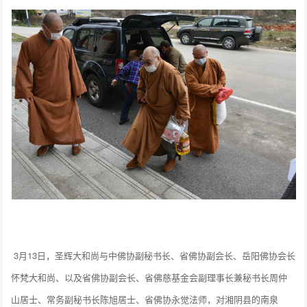
3月13日，圣辉大和尚与中佛协副秘书长、省佛协副会长、岳阳佛协会长
怀梵大和尚、以及省佛协副会长、省佛慈基金会副理事长兼秘书长周仲
山居士、常务副秘书长陈旭居士、省佛协永觉法师，对湘阴县的南泉