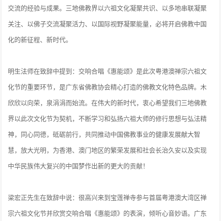
交流的经验与成果。三地佛教界以六祖文化凝聚共识、以多地串联凝聚
关注、以佛子交流凝聚活力、以国际视野凝聚能量，必将开启佛教中国
化的新征程、新时代。
明生法师在致辞中提到：交响合唱《惠能颂》是此次粤港澳禅宗六祖文
化节的重要环节，是广东省佛教协会精心打造的佛教文化特色品牌。木
欣欣以向荣，泉涓涓而始流。在伟大的新时代，衷心希望我们三地佛教
界以此次文化节为契机，不断学习和弘扬六祖大师的修行思想与弘法精
神，同心同德，砥砺前行，共同推动中国佛教事业的健康发展献大智
慧，放大光明，为香港、澳门地区的繁荣发展和社会长治久安以及实现
中华民族伟大复兴的中国梦作出新的更大的贡献！
梁宏正先生在致辞中说：很高兴来到宝莲禅寺参与首届粤港澳大湾区禅
宗六祖文化节并欣赏交响合唱《惠能颂》的表演，倾听心音妙语。广东