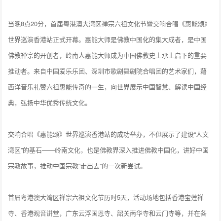
当晚8点20分，首届粤港澳大湾区禅宗六祖文化节暨交响合唱《惠能颂》
世界巡演香港站正式开幕。惠能大师是佛教中国化的集大成者，是中国
佛教禅宗的开创者，岭南人惠能大师成为中国佛教史上承上启下的重要
推动者。来自中国爱乐乐团、深圳市歌剧舞剧院合唱团的艺术家们，藉
西洋音乐礼赞六祖惠能传奇的一生，向世界展示中国智慧、解读中国经
典，弘扬中华优秀传统文化。
交响合唱《惠能颂》世界巡演香港站的成功举办，不但展示了建设“人文
湾区”的基石——岭南文化，也是佛教界深入推进佛教中国化，讲好中国
宗教故事，推动中国宗教“走出去”的一次新尝试。
首届粤港澳大湾区禅宗六祖文化节历时5天，活动场地包括香港宝莲禅
寺、香港观音讲堂，广东云浮国恩寺、韶关南华寺和云门寺等，并在各