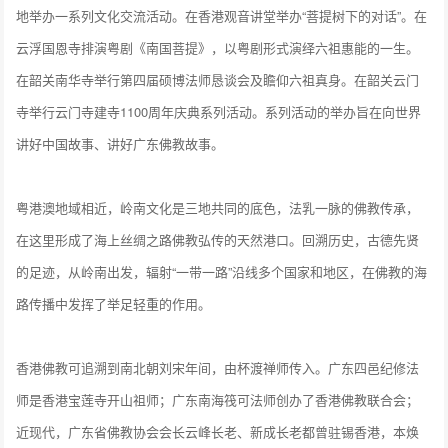
地举办一系列文化交流活动。在香港观音讲堂举办“菩提树下的对话”。在
云浮国恩寺排演粤剧《南国菩提》，以粤剧形式演绎六祖惠能的一生。
在韶关南华寺举行第四届硕博法师恳谈会及瞻仰六祖真身。在韶关云门
寺举行云门寺建寺1100周年庆典系列活动。系列活动的举办旨在向世界
讲好中国故事、讲好广东佛教故事。
粤港澳地域相近，岭南文化是三地共同的底色，法乳一脉的佛教传承，
在这里形成了海上丝绸之路佛教弘传的天然港口。回溯历史，古德先贤
的足迹，从岭南出发，辐射“一带一路”沿线多个国家和地区，在佛教的海
路传播中发挥了举足轻重的作用。
香港佛教可追溯到南北朝刘宋年间，由杯渡禅师传入。广东四邑纪修法
师是香港宝莲寺开山祖师；广东南海筏可法师创办了香港佛教联合会；
近现代，广东省佛教协会会长云峰长老、新成长老都曾驻锡香港，本焕