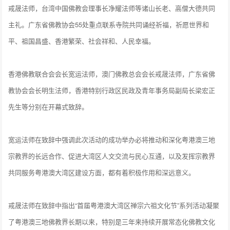
戒晟法师，台湾中国佛教会理事长净耀法师等诸山长老、高僧大德共同
主礼。广东省佛教协会55处重点联系寺院共同诵经祈福，祈愿世界和
平、祖国昌盛、香港繁荣、社会祥和、人民幸福。
香港佛教联合会会长宽运法师，澳门佛教总会会长戒晟法师，广东省佛
教协会会长明生法师，香港特别行政区民政及青年事务局副局长梁宏正
先生等分别在开幕式致辞。
宽运法师在致辞中强调此次活动的成功举办必将推动和深化粤港澳三地
宗教界的长远合作、促进大湾区人文交流与民心互通，以及发挥宗教界
共同服务粤港澳大湾区建设方面，都有着积极作用和深远意义。
戒晟法师在致辞中指出“首届粤港澳大湾区禅宗六祖文化节”系列活动凝聚
了粤港澳三地佛教界长期以来，特别是三年来持续开展常态化佛教文化