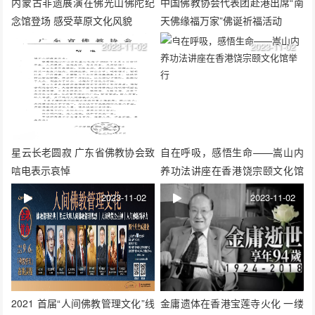
内蒙古非遗展演在佛光山佛陀纪
中国佛教协会代表团赴港出席“南
念馆登场 感受草原文化风貌
天佛缘福万家”佛诞祈福活动
2023-11-02
2023-11-02
星云长老圆寂 广东省佛教协会致
自在呼吸，感悟生命——嵩山内
唁电表示哀悼
养功法讲座在香港饶宗颐文化馆
举行
2023-11-02
2023-11-02
2021 首届“人间佛教管理文化”线
金庸遗体在香港宝莲寺火化 一缕