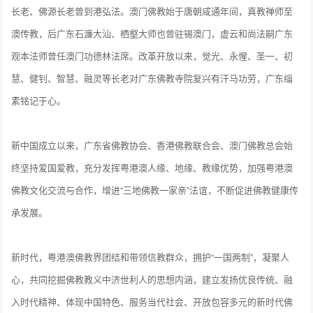
长老、佛源长老曾到港弘法。澳门佛教始于唐朝咸通年间，真教禅师至
澳传教，后广东石濂大汕、栖壑大师也曾驻锡澳门，虚云和尚法嗣广东
观本法师曾任澳门功德林法席。改革开放以来，觉光、永惺、圣一、初
慧、健钊、智慧、融灵等长老对广东佛教寺院复兴有汗马功劳，广东缁
素铭记于心。
新中国成立以来，广东省佛教协会、香港佛教联合会、澳门佛教总会始
终坚持爱国爱教，充分发挥粤港澳人缘、地缘、教缘优势，加强粤港澳
佛教文化交流与合作，增进“三地佛教一家亲”法谊，不断促进佛教健康传
承发展。
新时代，粤港澳佛教界团结和带领信教群众，拥护“一国两制”，凝聚人
心，共同挖掘佛教教义中济世利人的思想内涵，建立发扬优良传统、融
入时代精神、体现中国特色、服务当代社会、开放包容多元的新时代佛