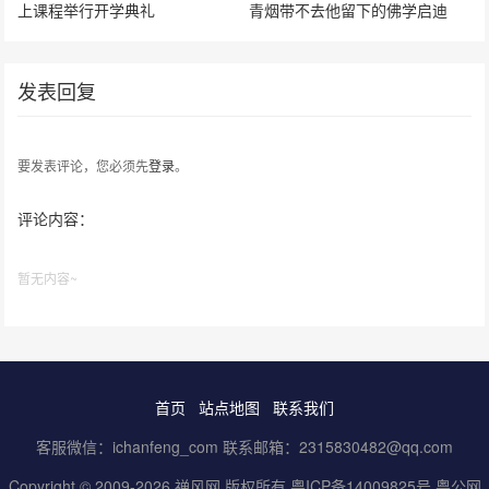
上课程举行开学典礼
青烟带不去他留下的佛学启迪
发表回复
要发表评论，您必须先
登录
。
评论内容：
暂无内容~
首页
站点地图
联系我们
客服微信：ichanfeng_com 联系邮箱：2315830482@qq.com
Copyright © 2009-2026 禅风网 版权所有
粤ICP备14009825号
粤公网