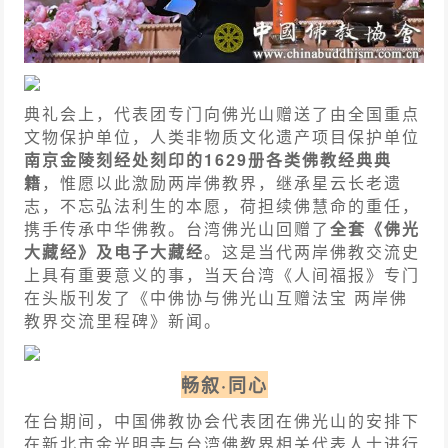
典礼会上，代表团专门向佛光山赠送了由全国重点
文物保护单位，人类非物质文化遗产项目保护单位
南京金陵刻经处刻印的1629册各类佛教经典典
籍
，惟愿以此激励两岸佛教界，继承星云长老遗
志，不忘弘法利生的本愿，荷担续佛慧命的重任，
携手传承中华佛教。台湾佛光山回赠了
全套《佛光
大藏经》及电子大藏经
。这是当代两岸佛教交流史
上具有重要意义的事，当天台湾《人间福报》专门
在头版刊发了《中佛协与佛光山互赠法宝 两岸佛
教界交流里程碑》新闻。
畅叙·同心
在台期间，中国佛教协会代表团在佛光山的安排下
在新北市金光明寺与台湾佛教界相关代表人士进行