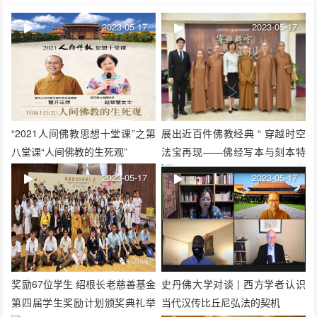
2023-05-17
2023-05-17
“2021人间佛教思想十堂课”之第
展出近百件佛教经典 “ 穿越时空
八堂课“人间佛教的生死观”
法宝再现——佛经写本与刻本特
展 ”记者会召开
2023-05-17
2023-05-17
奖励67位学生 绍根长老慈善基金
史丹佛大学对谈 | 西方学者认识
第四届学生奖励计划颁奖典礼举
当代汉传比丘尼弘法的契机