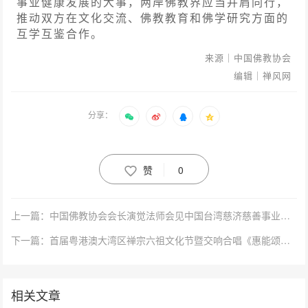
事业健康发展的大事，两岸佛教界应当并肩同行，
推动双方在文化交流、佛教教育和佛学研究方面的
互学互鉴合作。
来源｜中国佛教协会
编辑｜禅风网
分享：
赞
0
上一篇：中国佛教协会会长演觉法师会见中国台湾慈济慈善事业基金会代表团一行
下一篇：首届粤港澳大湾区禅宗六祖文化节暨交响合唱《惠能颂》世界巡演香港站启幕
相关文章