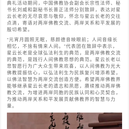
典礼活动期间，中国佛教协会副会长宗性法师、秘
书长刘威和副秘书长普正法师分别致辞，表达对星
云长老的无尽哀思与敬仰，怀念与星云长老的交往
点滴，寄语对两岸佛教交流、两岸关系和平发展的
殷切希望。
“元宵月圆照无眠，慈颜德音映眼前；人间音缘长
相忆，不捨有情来人间。”代表团在致辞中表示，
星云长老是全球弘法利生的典范，是两岸佛教交流
的典范，是践行人间佛教思想的典范。星云长老以
悲智愿行为广大众生带来欢喜，以人间佛教为光大
佛教提振信心，以弘法利生为民族复兴增添希望，
以佛法智慧为两岸交流创造方便。希望两岸佛教界
能够继承星云长老的遗志和夙愿，赓续推动两岸佛
教交流，为增进两岸同胞的民族认同和心灵契合，
为推动两岸关系和平发展贡献佛教界的智慧与力
量。