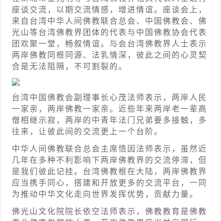
座谈交流，以期交流情感，增进情谊。座谈会上，
来自台湾中华人间佛教联合总会、中国佛教会、佛
光山等台湾佛教界团体的代表与
中国佛教协会
代表
团欢聚一堂，畅叙情谊。与会台湾佛教界人士表示
两岸佛教同根同源、法乳情深，彼此之间的心灵契
合是无法阻隔，不可割裂的。
台湾中国佛教会副理事长心茂法师表示，两岸人民
一家亲，两岸佛教一家亲。近些年来两岸老一辈高
僧相继示寂，两岸的中青年法门兄弟要多接触，多
往来，让彼此间的交流更上一个台阶。
中华人间佛教联合总会主席悟因法师
表示，虽然近
几年在多种不利影响下两岸佛教界的交流停滞，但
是我们彼此记挂。台湾佛教根在大陆，两岸佛教界
应当携手同心，搭建和开放更多的交流平台，一同
为推动中华文化走向世界发挥优势，贡献力量。
佛光山文化院院长依空法师
表示，佛教教育是佛教