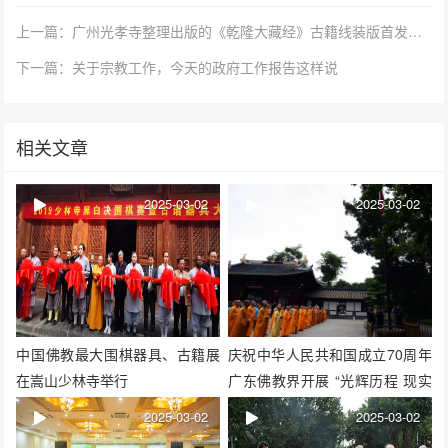
上一篇：广州光孝寺整理出版的《乾隆大藏经》古籍线装版首发揭幕
下一篇：关于宗教工作，今天的政府工作报告这样说
相关文章
2025-03-02
2025-03-02
中国佛教最大围棋器具、古籍展
庆祝中华人民共和国成立70周年
在嵩山少林寺举行
广东佛教界开展 “光辉历程 现实
启示” 为主题的爱国主义学习教
2025-03-02
2025-03-02
育系列活动