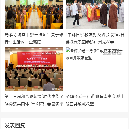
光孝寺讲堂｜妙一法师：关于修
“中韩日佛教友好交流会议”韩日
行与生活的一些感悟
佛教代表团参访广州光孝寺
2025-03-02
2025-03-02
第十三届和合论坛“新时代中华民
圣辉长老一行瞻仰皖南事变烈士
族命运共同体”学术研讨会圆满举
陵园并敬献花篮
行
发表回复