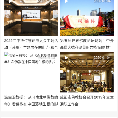
2020-01-04
2020-01-04
2025年中华传统晒书大会主场活
第五届世界佛教论坛现场：中外
动（苏州）主题展在寒山寺·和合
高僧大德齐聚莆田共植“同愿林”
美术馆举办
2020-01-04
2020-01-04
温金玉教授： 从《南北朝佛教编
成都市佛教协会召开2019年文宣
年》看佛教在中国落地生根的脚
通联工作会
步