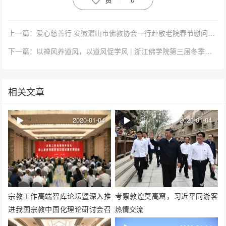
上一篇：爱心慈善行 安徽潜山市佛教协会一行赴敬老院春节慰问活动
下一篇：以禅风养道风，以道风促学风 | 浙江佛学院第三届冬季教学禅七正式起七
相关文章
2020-01-04
2020-01-04
宗教工作高端智库论坛暨深入推
考察敦煌莫高窟，习近平同游客
进我国宗教中国化理论研讨会召
热情交流
开