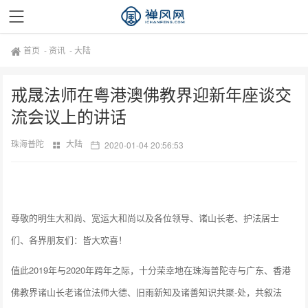
首页
-
资讯
-
大陆
戒晟法师在粤港澳佛教界迎新年座谈交
流会议上的讲话
珠海普陀
大陆
2020-01-04 20:56:53
尊敬的明生大和尚、宽运大和尚以及各位领导、诸山长老、护法居士
们、各界朋友们：皆大欢喜！
值此2019年与2020年跨年之际，十分荣幸地在珠海普陀寺与广东、香港
佛教界诸山长老诸位法师大德、旧雨新知及诸善知识共聚-处，共叙法