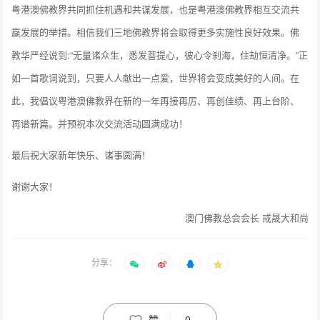
粤港澳佛教界共同抓住机遇和共谋发展，也是粤港澳佛教界相互交流共
赢发展的举措。相信我们三地佛教界将会取得更多实施性良好效果。佛
教华严经说到:“无量诸众生，悉发菩提心，彼心令刹海，住劫恒清净。”正
如一首歌词说到，只要人人献出一点爱，世界将会变成美好的人间。在
此，我倡议粤港澳佛教界在新的一年再接再厉、再创佳绩、再上台阶、
再谱新篇。并预祝本次交流活动圆满成功！
最后祝大家新年快乐、诸事圆满！
谢谢大家！
澳门佛教总会会长 戒晟大和尚
分享：
赞
0