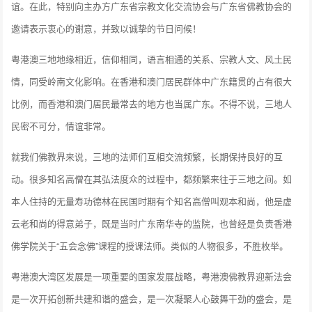
谊。在此，特别向主办方广东省宗教文化交流协会与广东省佛教协会的
邀请表示衷心的谢意，并致以诚挚的节日问候！
粤港澳三地地缘相近，信仰相同，语言相通的关系、宗教人文、风土民
情，同受岭南文化影响。在香港和澳门居民群体中广东籍贯的占有很大
比例，而香港和澳门居民最常去的地方也当属广东。不得不说，三地人
民密不可分，情谊非常。
就我们佛教界来说，三地的法师们互相交流频繁，长期保持良好的互
动。很多知名高僧在其弘法度众的过程中，都频繁来往于三地之间。如
本人住持的无量寿功德林在民国时期有个知名高僧叫观本和尚，他是虚
云老和尚的得意弟子，既是当时广东南华寺的监院，也曾经是负责香港
佛学院关于“五会念佛”课程的授课法师。类似的人物很多，不胜枚举。
粤港澳大湾区发展是一项重要的国家发展战略，粤港澳佛教界迎新法会
是一次开拓创新共建和谐的盛会，是一次凝聚人心鼓舞干劲的盛会，是