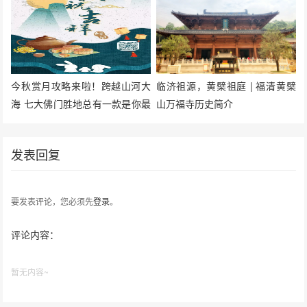
今秋赏月攻略来啦！跨越山河大
临济祖源，黄檗祖庭 | 福清黄檗
海 七大佛门胜地总有一款是你最
山万福寺历史简介
爱
发表回复
要发表评论，您必须先
登录
。
评论内容：
暂无内容~