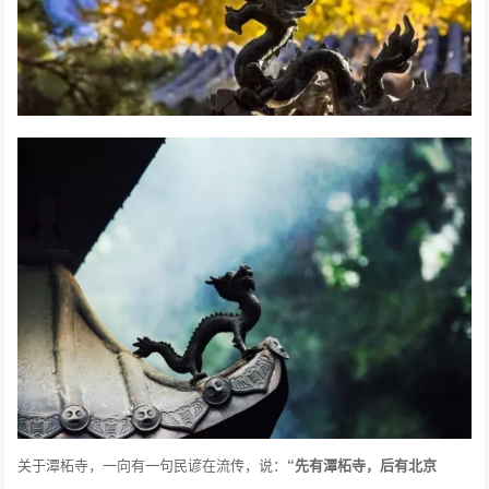
关于潭柘寺，一向有一句民谚在流传，说：
“先有潭柘寺，后有北京