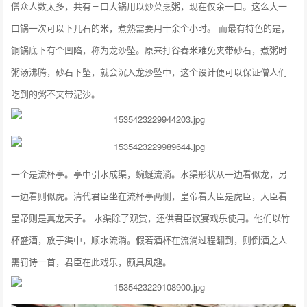
僧众人数太多，共有三口大锅用以炒菜烹粥，现在仅余一口。这么大一
口锅一次可以下几石的米，煮熟需要用十余个小时。 而最有特色的是，
铜锅底下有个凹陷，称为龙沙坠。原来打谷舂米难免夹带砂石，煮粥时
粥汤沸腾，砂石下坠，就会沉入龙沙坠中，这个设计便可以保证僧人们
吃到的粥不夹带泥沙。
一个是流杯亭。亭中引水成渠，蜿蜒流淌。水渠形状从一边看似龙，另
一边看则似虎。清代君臣坐在流杯亭两侧，皇帝看大臣是虎臣，大臣看
皇帝则是真龙天子。 水渠除了观赏，还供君臣饮宴戏乐使用。他们以竹
杯盛酒，放于渠中，顺水流淌。假若酒杯在流淌过程翻到，则倒酒之人
需罚诗一首，君臣在此戏乐，颇具风趣。