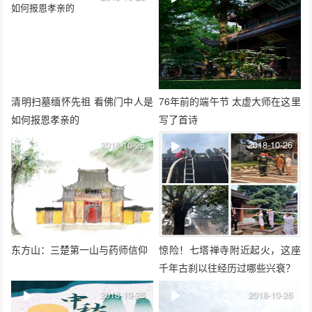
清明扫墓缅怀先祖 看佛门中人是
76年前的端午节 太虚大师在这里
如何报恩孝亲的
写了首诗
2018-10-26
2018-10-26
东方山：三楚第一山与药师信仰
惊险！七塔禅寺附近起火，这座
千年古刹以往经历过哪些兴衰？
2018-10-26
2018-10-26