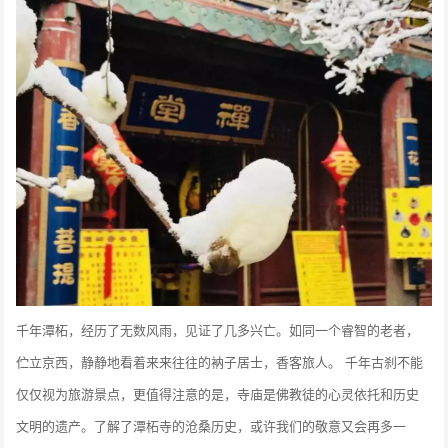
千年潭柘，经历了无数风雨，见证了几多兴亡。如同一个睿智的老者，
伫立京西，静静地看着来来往往的衲子居士，香客旅人。 千年古刹不能
仅仅视为旅游景点，更值得注意的是，寺庙是佛教徒的心灵依托和历史
文明的遗产。了解了潭柘寺的沧桑历史，或许我们的敬意又会再多一