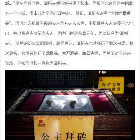
城。”
早在西晋时期，潭柘寺便已经兴建了起来。而那时北京只是中国北
方一个小城，尚未成为全国行政中心。 最初，潭柘寺的名字叫做
“嘉福
寺”
。当时北方都督王郡的夫人华方夫人去世，王都督将夫人安葬于八宝
山，并出资建寺以纪念夫人。因为当时是永嘉元年，因此取名为“嘉福
寺”。 随后的历史风雨飘摇，朝代更迭，潭柘寺也就经历了数次兴废，数
次更名，曾用名包括了
龙泉寺、大万寿寺、岫云寺
等，而民间对于这座
道场，不知何时起一直称为潭柘寺。