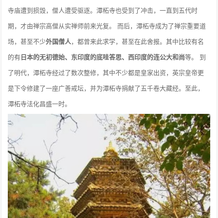
寺庙遭到损毁，僧人遭受驱逐。潭柘寺也受到了冲击，一直到五代时
期，才由禅宗高僧从实禅师前来光复。 而后，潭柘寺成为了禅宗重要道
场，甚至不少
外国僧人
，都曾来此求学，甚至在此舍报。其中比较有名
的有
日本的无初德始、东印度的底哇答思、西印度的连公大和尚
等。 到
了明代，潭柘寺经过了数次整修，其中不少都是皇家出资，英宗皇帝更
是下令修建了一座广善戒坛，并为潭柘寺捐献了五千卷大藏经。至此，
潭柘寺法化昌盛一时。