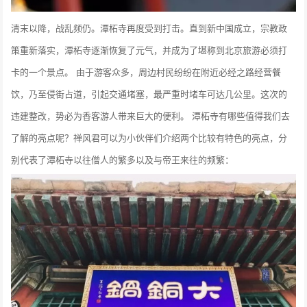
清末以降，战乱频仍。潭柘寺再度受到打击。直到新中国成立，宗教政
策重新落实，潭柘寺逐渐恢复了元气，并成为了堪称到北京旅游必须打
卡的一个景点。 由于游客众多，周边村民纷纷在附近必经之路经营餐
饮，乃至侵街占道，引起交通堵塞，最严重时堵车可达几公里。这次的
违建整改，势必为香客游人带来巨大的便利。 潭柘寺有哪些值得我们去
了解的亮点呢？禅风君可以为小伙伴们介绍两个比较有特色的亮点，分
别代表了潭柘寺以往僧人的繁多以及与帝王来往的频繁：