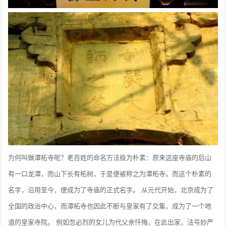
为何叫做潭柘寺呢？老百姓的命名方法极为朴素：原来这座寺庙的后山
有一口龙潭，而山下长有柘树，于是便被称之为潭柘寺。而这个朴素的
名字，沿用至今，便成为了寺庙的正式名字。 从元代开始，北京成为了
全国的政治中心，而潭柘寺也因此不断与皇家有了交集，成为了一个地
道的皇家寺院。 例如忽必烈的女儿为代父亲忏悔，在此出家，法号妙严