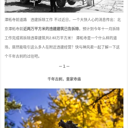
潭柘寺前道路 违建拆除工作 不过近日，一个大快人心的消息传出：北
京潭柘寺前
近两万平方米的违建建筑已告拆除
，预计到今年十一月拆除
工作完成将拆除违章建筑共2.83万平方米！ 潭柘寺是一个什么样的道
场，居然能吸引这么多人在附近违建经营？快与禅风君一起了解一下这
个千年古刹的过往吧。
－１－
千年古刹，皇家寺庙