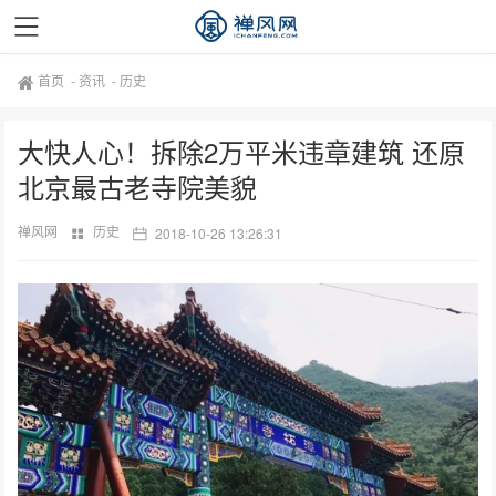
首页
-
资讯
-
历史
大快人心！拆除2万平米违章建筑 还原
北京最古老寺院美貌
禅风网
历史
2018-10-26 13:26:31