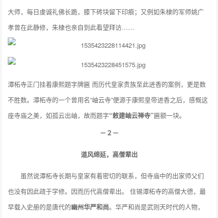
大师，每日虔诚礼佛长跪，膝下砖块留下印痕；又例如朱棣的军师姚广
孝曾在此静修，朱棣也亲自到此看望拜访……
潭柘寺正门挂着康熙题字牌匾 而历代皇家贵族至此进香的案例，更是数
不胜数。潭柘寺的一个曾用名“岫云寺”便源于康熙皇帝进香之后，感慨这
座寺庙之美，如孤云出岫，故而题字
“敕建岫云禅寺”
匾额一块。
－２－
道风绵延，高僧辈出
虽然说潭柘寺长期与皇家有着密切的联系，但寺庙中的出家师父们
也没有因此疏于学修。因而历代高僧辈出。 住锡潭柘寺的高僧大德，最
早载入史册的是唐代的
幽州华严和尚
。华严和尚是武则天时代的人物，