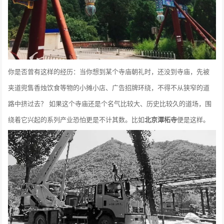
你是否曾有这样的经历：当你想到某个寺庙朝礼时，还没到寺庙，先被
夹道兜售香烛饮食等物的小摊小店、广告招牌环绕，不得不从狭窄的道
路中挤过去？ 如果这个寺庙还是个名气比较大、历史比较久的道场，围
绕着它兴起的系列产业恐怕更是不计其数。比如
北京潭柘寺
便是这样。