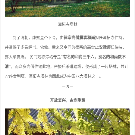
潭柘寺塔林
到了清朝，康熙皇帝下令，由
律宗高僧震寰和尚
担任潭柘寺住持，
并赏赐了多卷经书、佛像。后来又令同为律宗的高僧
止安律师
任住持，
亦大举赏赐。 民间戏称潭柘寺是
“有名的和尚三千六，没名的和尚数不
清”
，而众多高僧住锡此地，舍报后荼毗建塔，便形成了一片塔林，共计
77座舍利塔，潭柘寺塔林也因此成为中国八大塔林之一。
－３－
开放复兴，古刹重辉