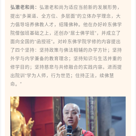
弘澈老和尚：
弘澈老和尚为适应当前新的发展形势，
提出“多渠道、全方位、多层面”的立体办学理念，大
力倡导培养佛教人才，绍隆佛种。他在办好岭东佛学
院僧伽班基础之上，还创办“居士佛学班”，并成立了
面向全国的“函授班”。对岭东佛学院学修的内容提出
了四个坚持：坚持政策与佛法相辅的办学方针；坚持
外学与内学兼备的教育理念；坚持知识与生活并重的
修学目的；坚持慈悲与共修融合的实践内容。进而提
出院训“学为人师，行为世范；住持正法，续佛慧
命。
”