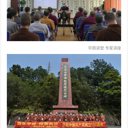
华雨讲堂·专家讲座