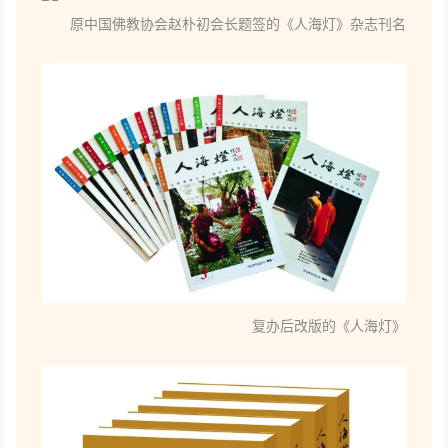
原中国佛教协会赵朴初会长题签的《人海灯》杂志刊名
复办后改版的《人海灯》