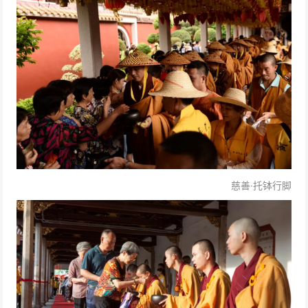
慈善·
托钵行脚