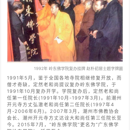
1992年 岭东佛学院复办挂牌 赵朴初居士题字牌匾
1991年5月，鉴于全国各地寺院相继修复开放，而
僧才奇缺，定然老和尚提议复办岭东佛学院，于
1991年10月复办开学。学院复办后，定然老和尚
任第一任院长(1991年10月-1997年3月)。前潮州
开元寺方丈弘澈老和尚任第二任院长(1997年4
月-2006年6月)。2007年3月，潮州市佛教协会
会长、潮州开元寺方丈达诠大和尚任第三任院长至
今。2015年7月，“岭东佛学院”更名为“广东佛学