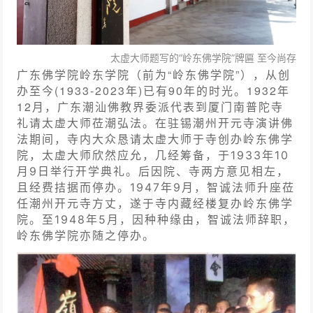
太虚大师题写的“岭东佛学院”牌匾 至今尚存
广东佛学院岭东学院（前为“岭东佛学院”），从创
办至今(1933-2023年)已有90年的时光。1932年
12月，广东潮汕佛教界委派代表到厦门南普陀寺
礼请太虚大师莅潮弘法。在驻锡潮州开元寺演讲佛
法期间，寺内大众恳请太虚大师于寺创办岭东佛学
院，太虚大师欣然应允，
几经筹备，于1933年10
月9日举行开学典礼。后因院、寺两方意见相左，
且经费拮据而停办。1947年9月，智诚法师升座莅
任潮州开元寺方丈，遂于寺内藏经楼复办岭东佛学
院。至1948年5月，因种种缘由，智诚法师辞职，
岭东佛学院亦随之停办。