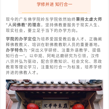
学修并进 知行合一
《人海灯》与《海潮音》是兄弟
现今的广东佛学院岭东学院依然始终
秉持太虚大师
佛刊，都是太虚
“人间佛教”的理念
，坚持佛教要服务于现实人生、
现实社会，要立足于当下的办学方向。
学院的办学定位
为培养爱国爱教后备人才、正确阐
释佛教教义、培训在职佛教教职人员的重要基地。
办学特色
为 “突出义学研修、注重外语教学、提倡
知行合一”。以中观、阿毗达磨研究为引领，汉传
八宗并弘为驱动，配合宗教知识、社会文化、思政
教育等理论学习，注重知行合一为标准，培养学修
并进的佛教人才。