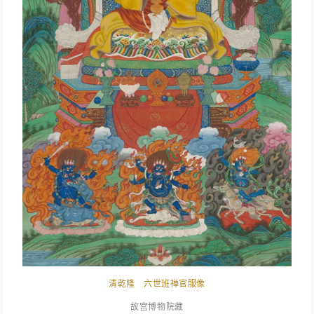
清乾隆 六世班禅官服像
故宫博物院藏