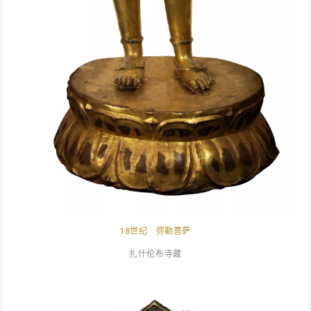
18世纪 弥勒菩萨
扎什伦布寺藏