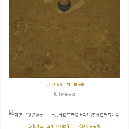
17世纪中叶 四世班禅像
扎什伦布寺藏
清乾隆四十五年（1780年） 乾隆帝佛装像