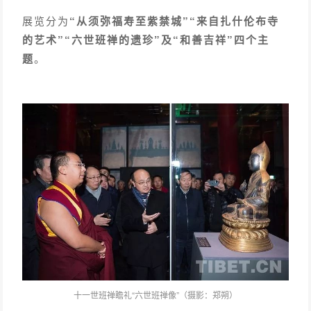
展览分为
“从须弥福寿至紫禁城”“来自扎什伦布寺
的艺术”“六世班禅的遗珍”及“和善吉祥”四个主
题
。
十一世班禅瞻礼“六世班禅像”（摄影：
郑朔）