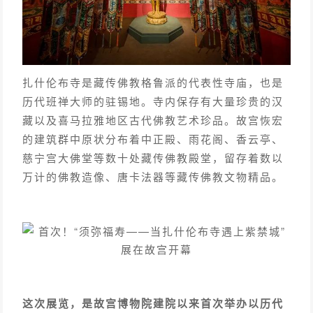
扎什伦布寺是藏传佛教格鲁派的代表性寺庙，也是
历代班禅大师的驻锡地。
寺内保存有大量珍贵的汉
藏以及喜马拉雅地区古代佛教艺术珍品。
故宫恢宏
的建筑群中原状分布着中正殿、雨花阁、香云亭、
慈宁宫大佛堂等数十处藏传佛教殿堂，留存着数以
万计的佛教造像、唐卡法器等藏传佛教文物精品。
这次展览，是故宫博物院建院以来首次举办以历代