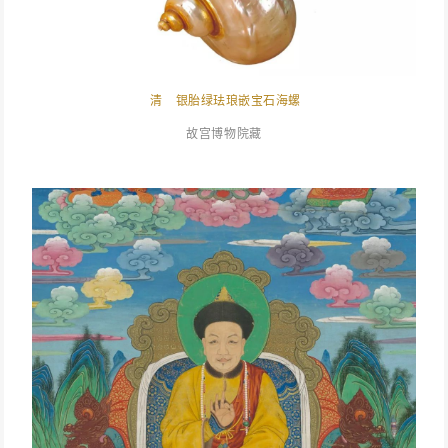
清 银胎绿珐琅嵌宝石海螺
故宫博物院藏