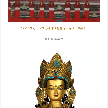
17-18世纪 五世班禅时期扎什伦布寺图（局部）
扎什伦布寺藏