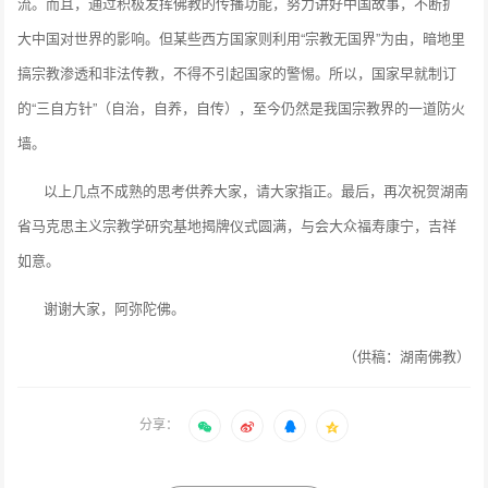
流。而且，通过积极发挥佛教的传播功能，努力讲好中国故事，不断扩
大中国对世界的影响。但某些西方国家则利用“宗教无国界”为由，暗地里
搞宗教渗透和非法传教，不得不引起国家的警惕。所以，国家早就制订
的“三自方针”（自治，自养，自传），至今仍然是我国宗教界的一道防火
墙。
以上几点不成熟的思考供养大家，请大家指正。最后，再次祝贺湖南
省马克思主义宗教学研究基地揭牌仪式圆满，与会大众福寿康宁，吉祥
如意。
谢谢大家，阿弥陀佛。
（供稿：湖南佛教）
分享：