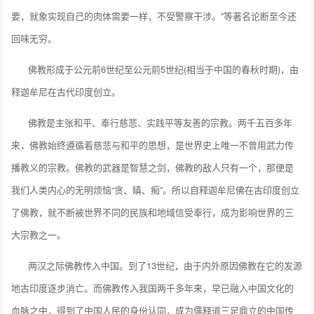
要，就象实现自己的肉体需要一样，不受警察干涉。”等著名论断至今还
回味无穷。
佛教形成于公元前6世纪至公元前5世纪(相当于中国的春秋时期)，由
释迦牟尼在古代印度创立。
佛教是主张和平、奉行慈悲、实践平等友善的宗教。两千五百多年
来，佛教始终遵循着慈悲与和平的思想，是世界史上唯一不曾用武力传
播教义的宗教。佛教的武器是智慧之剑，佛教的敌人只有一个，那便是
我们人类内心的无明烦恼“贪、瞋、痴”。所以自释迦牟尼佛在古印度创立
了佛教，就不断被世界不同的民族和地域信受奉行，成为影响世界的三
大宗教之一。
两汉之际佛教传入中国。到了13世纪，由于内外原因佛教在它的发源
地古印度逐步消亡。而佛教传入我国两千多年来，早已融入中国文化的
血脉之中，得到了中国人民的身份认同，成为儒释道三足鼎立的中国传