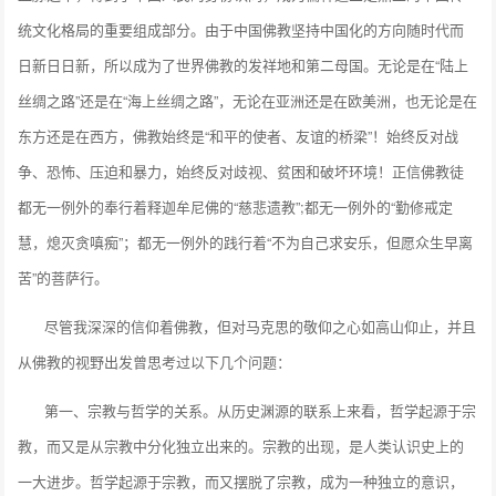
统文化格局的重要组成部分。由于中国佛教坚持中国化的方向随时代而
日新日日新，所以成为了世界佛教的发祥地和第二母国。无论是在“陆上
丝绸之路”还是在“海上丝绸之路”，无论在亚洲还是在欧美洲，也无论是在
东方还是在西方，佛教始终是“和平的使者、友谊的桥梁”！始终反对战
争、恐怖、压迫和暴力，始终反对歧视、贫困和破坏环境！正信佛教徒
都无一例外的奉行着释迦牟尼佛的“慈悲遗教”;都无一例外的“勤修戒定
慧，熄灭贪嗔痴”；都无一例外的践行着“不为自己求安乐，但愿众生早离
苦”的菩萨行。
尽管我深深的信仰着佛教，但对马克思的敬仰之心如高山仰止，并且
从佛教的视野出发曾思考过以下几个问题：
第一、宗教与哲学的关系。从历史渊源的联系上来看，哲学起源于宗
教，而又是从宗教中分化独立出来的。宗教的出现，是人类认识史上的
一大进步。哲学起源于宗教，而又摆脱了宗教，成为一种独立的意识，