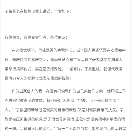
圣辉长老在揭牌仪式上讲话，全文如下：
各位领导、各位专家学者、各位朋友：
在这盛世明时、丹桂飘香的金秋时节，当全国人民还沉浸在欢度完中
秋、国庆佳节的喜庆之际，湖南省马克思主义宗教学研究基地在湘潭大
学举行揭牌仪式，实在是因缘殊胜，一派吉祥。于此胜缘，我谨代表省
佛协向今天的揭牌仪式表示热烈的祝贺！
作为出家僧人的我，在没有把佛教作为自己的信仰之前，就拜读过马
克思对宗教态度的文章，特别是对“人创造了宗教，而不是宗教创造了
人。” “宗教里的苦难既是现实的苦难的表现,又是对现实苦难的抗议。宗
教是被压迫生灵的叹息,是无情世界的感情,正象它是没有精神的制度的精
神一样。宗教是人民的鸦片。” “每一个人都应当有可能实现自己的宗教需