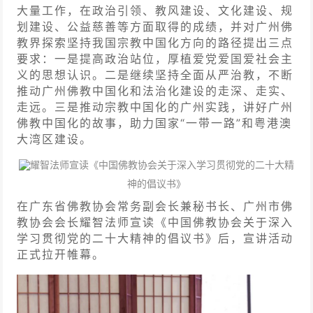
大量工作，在政治引领、教风建设、文化建设、规
划建设、公益慈善等方面取得的成绩，并对广州佛
教界探索坚持我国宗教中国化方向的路径提出三点
要求：
一是提高政治站位，厚植爱党爱国爱社会主
义的思想
认识
。
二是继续坚持全面从严治教，
不断
推动广州佛教中国化和法治化建设的走深、走实、
走远。
三是推动宗教中国化的广州实践，讲好广州
佛教中国化的故事，助力国家
“一带一路”和粤港澳
大湾区建设。
耀智法师
宣读《
中国佛教协会
关于深入学习贯彻党的二十大精
神的倡议书》
在
广东
省佛教
协会常务副会长兼秘书长、广州市佛
教协会会长
耀智法师宣读《
中国佛教协会
关于深入
学习贯彻党的二十大精神的倡议书》后，宣讲活动
正式拉开帷幕。