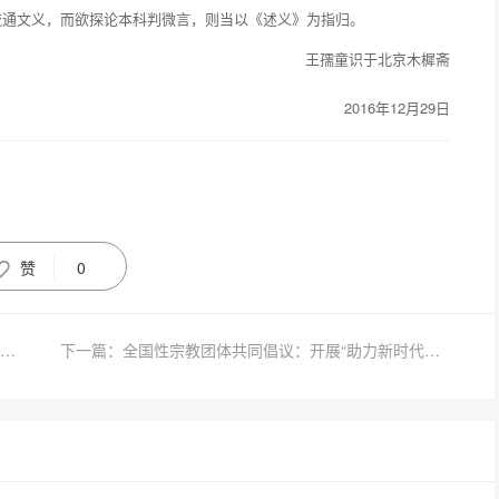
疏通文义，而欲探论本科判微言，则当以《述义》为指归。
王孺童识于北京木樨斋
2016年12月29日
赞
0
上一篇：四海哀恸！第一位去美国弘法的中国比丘妙峰长老溘然辞世
下一篇：全国性宗教团体共同倡议：开展“助力新时代、共筑中国梦”爱国主义学习教育活动！