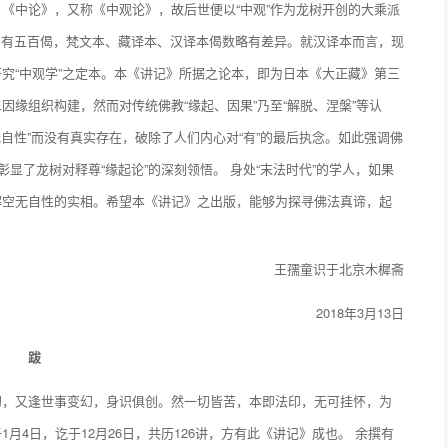
《中论》，又称《中观论》，故后世便以“中观”作为龙树开创的大乘派
大约有五百偈，梵文本、藏译本、汉译本偈数略有差异。就汉译本而言，现
究“中观学”之定本。本《讲记》所据之论本，即为日本《大正藏》第三
缘组织构建，然而对传统佛教“缘起、因果”乃至“解脱、涅槃”等认
无自性”而没有真实存在，破除了人们内心对“有”的最后执念。如此强调佛
显了龙树对释尊“缘起论”的深刻领悟。 身处“末法时代”的学人，如果
解空无自性的实相。希望本《讲记》之出版，能够为探寻佛法真谛，起
王孺童识于北京木樨斋
2018年3月13日
跋
初，又逢世事变幻，身识俱创。然一切皆苦，本即法印，无可挂怀，为
4日，讫于12月26日，共历126讲，方有此《讲记》成也。 余撰有