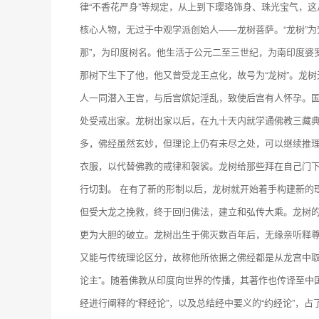
律“不香花严身”等规定，从上到下璎珞饰身、珠光宝气，
核心人物，无过于中观学派创始人——龙树菩萨。“龙树”为梵文Nā
那”，为印度树名。他生活于公元二至三世纪，为南印度婆
那树下生下了他，他又曾受龙王点化，故号为“龙树”。龙
人一同潜入王宫，与后宫嫔妃淫乱，致使后宫有人怀孕。
处受戒出家。龙树出家以后，在九十天内就学通佛教三藏典
多，佛经虽然玄妙，但理论上仍有未尽之处，可以继续推理
衣服，以代替佛教的戒律和袈裟。龙树给那些拜在自己门
行切割。 在有了新的形制以后，龙树就开始着手构建新的
但受大龙之挽救，终于回归佛法，建立和弘传大乘。龙树
更为大胆的破立。龙树出生于佛灭数百年后，无缘亲听释
又能与传统理论区分，故称他所依据之佛经都是从龙宫中取
论主”。随着佛教从印度向世界的传播，其著作也传译至中
经进行阐释的“释经论”，以及总结经中要义的“约经论”，