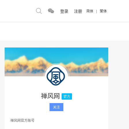
登录
注册
简体
|
繁体
禅风网
官方
关注
禅风网官方账号