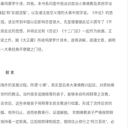
后秦鸠摩罗什译，四卷。本书系印度中观派对部派小乘佛教及其他学派
起”和“实相涅槃”，以及诸法皆空义理的大乘中观学说。《中论》的思
行成。该论传到中国以后影响亦是很大，先是僧肇据此论义撰写了《不
发挥此论的思想，并将此论和《百论》《十二门论》一起作为依据，正
释解读之作，据《大正藏》所收鸠摩罗什译本，逐偈讲解，疏通文意，阐明
这一大乘经典开便捷之门径。
前 言
海外的发展过程。所谓“小乘”，其实是后来大乘佛教兴起后，对原始佛
在世时的教法。当时很多追随释尊的弟子，能够亲自听闻释尊之言教，
尊去世后，这些亲随弟子将释尊生前言教进行结集，形成了流传后世的
循、有所归止，进而依教奉行、证道解脱。 早期佛教弟子严格按照释
保持着一定距离。比如按照律制规定，僧团住止修行之“阿兰若处”，必