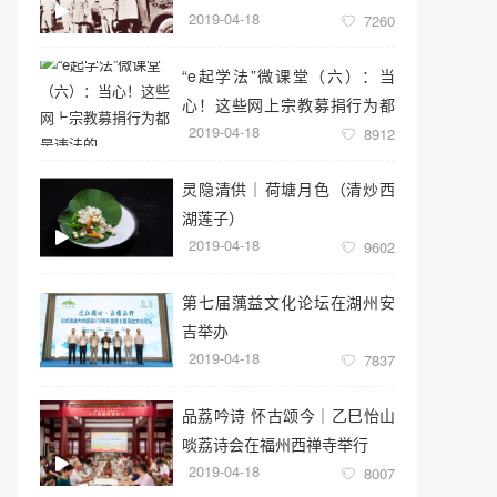
2019-04-18
7260
“e起学法”微课堂（六）：当
心！这些网上宗教募捐行为都
2019-04-18
是违法的
8912
灵隐清供｜​荷塘月色（清炒西
湖莲子）
2019-04-18
9602
第七届蕅益文化论坛在湖州安
吉举办
2019-04-18
7837
品荔吟诗 怀古颂今｜乙巳怡山
啖荔诗会在福州西禅寺举行
2019-04-18
8007