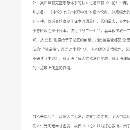
外，真正具有完整思想体系的独立论著只有《中论》一部。
别之名。 《中论》作为“中观学派”的根本论典，总篇幅
存三种，以后秦鸠摩罗什译本流通最广、影响最大，亦为研
十卷所收之罗什译本。该论共分二十七品，基本依佛教十二因
知，从“空性”角度给予了彻底的剖析，指出这些全都是“空
法的“毕竟空性”，既是对小乘学人一味拘泥的无情批判，又彰
不研读《中论》，就无法了解大乘佛法的实质，就无法理
到一点增上饶益的作用。
自乙未年后半，深感人生无常，遂蒙尘隐之意。至丙申年
使人生光阴无半寸虚度，故择《中论》以为炼心教授。始于1月