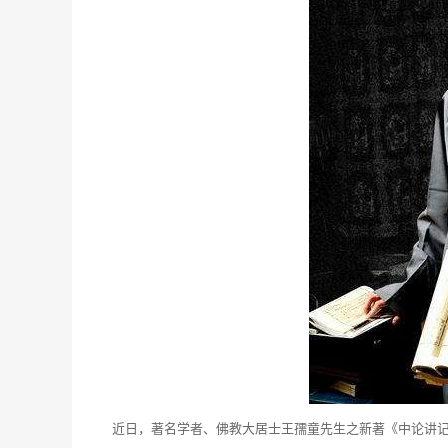
近日，著名学者、佛教大居士王孺童先生之新著《中论讲记