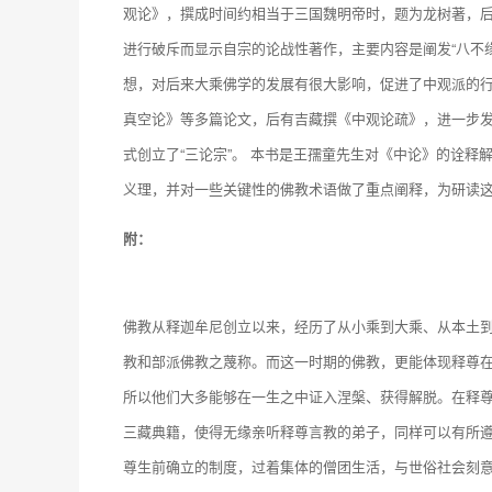
观论》，撰成时间约相当于三国魏明帝时，题为龙树著，
进行破斥而显示自宗的论战性著作，主要内容是阐发“八不缘
想，对后来大乘佛学的发展有很大影响，促进了中观派的
真空论》等多篇论文，后有吉藏撰《中观论疏》，进一步
式创立了“三论宗”。 本书是王孺童先生对《中论》的诠
义理，并对一些关键性的佛教术语做了重点阐释，为研读
附：
佛教从释迦牟尼创立以来，经历了从小乘到大乘、从本土到
教和部派佛教之蔑称。而这一时期的佛教，更能体现释尊
所以他们大多能够在一生之中证入涅槃、获得解脱。在释
三藏典籍，使得无缘亲听释尊言教的弟子，同样可以有所遵
尊生前确立的制度，过着集体的僧团生活，与世俗社会刻意