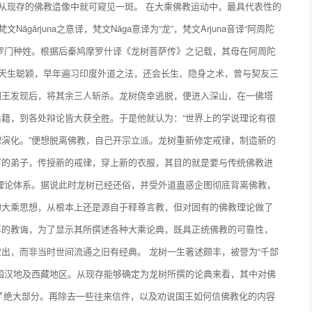
这从现存的佛教造像中就可窥见一斑。 在大乘佛教运动中，最具代表性的
gārjuna之意译，梵文Nāga意译为“龙”，梵文Arjuna音译“阿周陀
罗门种姓。根据后秦鸠摩罗什译《龙树菩萨传》之记载，其母在阿周陀
树天生聪颖，早年遍习印度外道之法，还会长生、隐身之术，曾与契友三
国王发现后，将其余三人斩杀。龙树侥幸逃脱，便进入深山，在一佛塔
籍，到各处辩论皆大获全胜。于是他就认为：“世界上的学说理论有很
演化。”便想脱离佛教，自己开宗立派。龙树重新修定戒律，制造新的
下的弟子，传授新的戒律，穿上新的衣服，其目的就是要与传统佛教进
理论体系。据说此时龙树已经还俗，并受外道蛊惑企图彻底背离佛教，
的大乘思想，从根本上还是源自于释尊言教，但对固有的佛教理论做了
尊的教诲，为了显示其所撰述各种大乘论典，既具正统佛教的可靠性，
出，而非当时世间流通之旧有经典。 龙树一生著述颇丰，被誉为“千部
国汉地及西藏地区。从现存能够确定为龙树所撰的论典来看，其中对佛
占了绝大部分。再除去一些往来信件，以及劝说国王如何信佛教化的内容