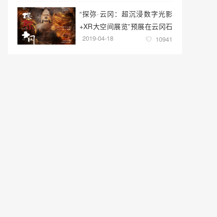
“探弥·云冈：超沉浸数字光影
+XR大空间展览”预展在云冈石
2019-04-18
窟云冈美术馆启幕
10941