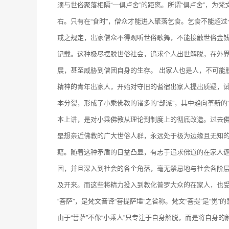
须与世俗聚落相隔“一俱卢舍”的距离。所谓“俱卢舍”，为
右。只有在“食时”，僧众才能进入聚落乞食。乞食不能超
戒之规定，出家僧众不得观听世俗歌舞，不能接触世俗金
记载。这种极尽摆脱世俗社会，追求个人出世解脱，在外
展，甚至威胁到僧团自身的生存。 出家人也是人，不可能
精神的青年出家人，开始对守旧的耆宿出家人提出质疑，
本分裂，形成了小乘佛教的诸多的“部派”，其中趋向革新的
本上讲，是对小乘佛教从理论到制度上的彻底改造。过去
是想亲近佛教的广大世俗人群，永远处于极为边缘且无知
藉。随着这种矛盾的日益凸显，有志于追求佛道的在家人
团，并且深入到社会的各个角落，毫无禁忌地与社会各阶
及开来。而这些将精力投入到教化普罗大众的在家人，也受
“菩萨”，是梵文音译“菩提萨埵”之省称。梵文“菩提”是“觉”
由于“菩萨”不像“小乘人”只专注于自身解脱，而是将自身