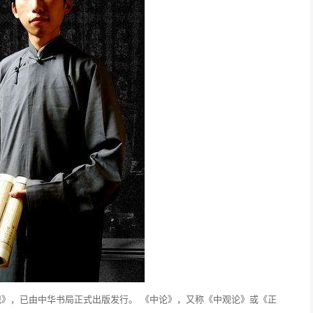
》，已由中华书局正式出版发行。 《中论》，又称《中观论》或《正