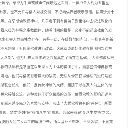
梵文音译，意译为牛声或鼓声传闻最远之距离，一俱卢舍大约为五里左
过七家，也不允许与俗人对视交谈，不必向供养者表示感谢。按照沙弥十
钱等。在早期佛教经律中，几乎看不到有佛弟子到世俗中去说法教化的
界看来极为神秘之宗教团体，随着时间的推移，必定不能适应社会的发
脱离社会人群而独立存在。有鉴于此，在佛教僧团内部，一批具有创新
试图从制度上对传统佛教进行改革。这就造成原始佛教在僧团内部的根
“大众部”，也为后来大乘佛教之兴起奠定了扬弃之基础。 大乘佛教从根
佛教的话语权是掌握在以出家人为主体的僧团手中，而那些信仰佛教或
的境地。他们与僧团有着巨大的隔阂，无法从僧团获得佛法的滋润与慰
逐渐联合起来，他们一反传统律制的束缚，组建了以在家人为主体的僧
层民众接触交流。这种类似于群众路线的改革，使得佛教的影响迅速普
到越来越多民众的喜爱与支持，形成了大乘佛教独有的“菩萨”。 所谓
的意思，梵文“萨埵”是“有情众生”的意思，合起来就是“令众生觉悟”之义。
的解脱融入到广大众生的解脱中去，所以菩萨不剃发、不穿袈裟，不顾戒