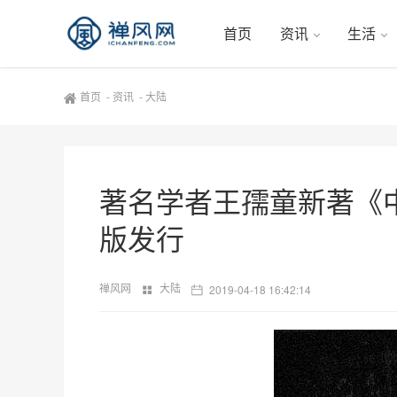
首页
资讯
生活
首页
-
资讯
-
大陆
著名学者王孺童新著《
版发行
禅风网
大陆
2019-04-18 16:42:14