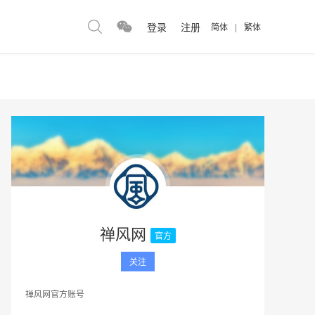
登录
注册
简体
|
繁体
禅风网
官方
关注
禅风网官方账号