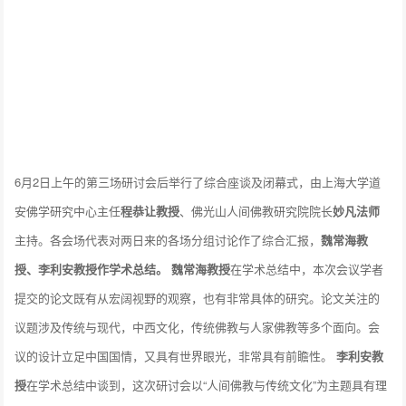
6月2日上午的第三场研讨会后举行了综合座谈及闭幕式，由上海大学道
安佛学研究中心主任
程恭让教授
、佛光山人间佛教研究院院长
妙凡法师
主持。各会场代表对两日来的各场分组讨论作了综合汇报，
魏常海教
授、李利安教授作学术总结。
魏常海教授
在学术总结中，本次会议学者
提交的论文既有从宏阔视野的观察，也有非常具体的研究。论文关注的
议题涉及传统与现代，中西文化，传统佛教与人家佛教等多个面向。会
议的设计立足中国国情，又具有世界眼光，非常具有前瞻性。
李利安教
授
在学术总结中谈到，这次研讨会以“人间佛教与传统文化”为主题具有理