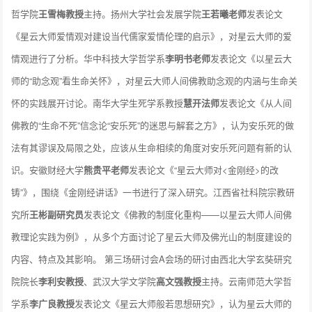
哲学院
王雪梅教授
主持。扬州大学社会发展学院
王若曦老师
发表论文
《星云大师爱情观对建设当代儒家爱情伦理的启示》，对星云大师的爱
情观进行了分析。华中科技大学哲学系
李明书老师
发表论文《以星云大
师的“助念观”看生命关怀》，对星云大师人间佛教助念观的内涵与生命关
怀的实践展开讨论。南华大学生死学系教授
慧开法师
发表论文《从人间
佛教的“生命不死”信念论“安乐死”的迷思与解套之方》，认为安乐死的做
法有其谬误及局限之处，应该从生命相续的角度对安乐死问题有新的认
识。安徽财经大学
熊贵平老师
发表论文《“星云大师对<金刚经>的改
铸”》，围绕《金刚经讲话》一书进行了深入研究。江西省社科院宗教研
究所
王彬副研究员
发表论文《佛教的制度化重构——以星云大师人间佛
教理论实践为例》，从多个方面讨论了星云大师及佛光山的制度建设的
内容、特点及其影响。 第三场研讨会A会场的研讨由西北大学玄奘研究
院院长
李利安教授
、武汉大学文学院
高文强教授
主持。云南师范大学哲
学系
李广良教授
发表论文《星云大师般若思想研究》，认为星云大师的