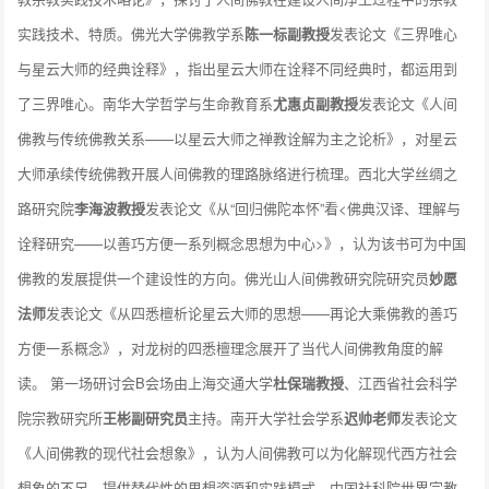
实践技术、特质。佛光大学佛教学系
陈一标副教授
发表论文《三界唯心
与星云大师的经典诠释》，指出星云大师在诠释不同经典时，都运用到
了三界唯心。南华大学哲学与生命教育系
尤惠贞副教授
发表论文《人间
佛教与传统佛教关系——以星云大师之禅教诠解为主之论析》，对星云
大师承续传统佛教开展人间佛教的理路脉络进行梳理。西北大学丝绸之
路研究院
李海波教授
发表论文《从“回归佛陀本怀”看<佛典汉译、理解与
诠释研究——以善巧方便一系列概念思想为中心>》，认为该书可为中国
佛教的发展提供一个建设性的方向。佛光山人间佛教研究院研究员
妙愿
法师
发表论文《从四悉檀析论星云大师的思想——再论大乘佛教的善巧
方便一系概念》，对龙树的四悉檀理念展开了当代人间佛教角度的解
读。 第一场研讨会B会场由上海交通大学
杜保瑞教授
、江西省社会科学
院宗教研究所
王彬副研究员
主持。南开大学社会学系
迟帅老师
发表论文
《人间佛教的现代社会想象》，认为人间佛教可以为化解现代西方社会
想象的不足，提供替代性的思想资源和实践模式。中国社科院世界宗教