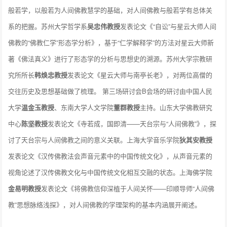
般若学，以般若为人间佛教慧学的基础，对人间佛教与般若学有总体关
系的把握。苏州大学哲学系
吴忠伟教授
发表论文《“自讼”与星云大师人间
佛教的“佛教仁学”形态学分析》，基于“仁学解释学”的方法对星云大师新
著《佛法真义》进行了形态学的分析与思想史的溯源。苏州大学宗教研
究所所长
韩焕忠教授
发表论文《星云大师与南亭长老》，对两位高僧的
交往历史及思想基础做了梳理。 第三场研讨会B会场的研讨由中国人民
大学
温金玉教授
、东南大学人文学院
董群教授
主持。山东大学佛教研究
中心
陈坚教授
发表论文《寺若成，国即清——天台宗与“人间佛教”》，探
讨了天台宗与人间佛教之间的意义关联。上海大学音乐学院
狄其安教授
发表论文《汉传佛教法会声音元素中的中国传统文化》，从声音元素的
视角论述了汉传佛教文化与中国传统文化相互交融的状态。上海佛学院
金易明教授
发表论文《将佛教信仰深植于人间关怀——印顺导师“人间佛
教”思想脉络浅探》，对人间佛教的学理架构的基本内涵展开阐述。