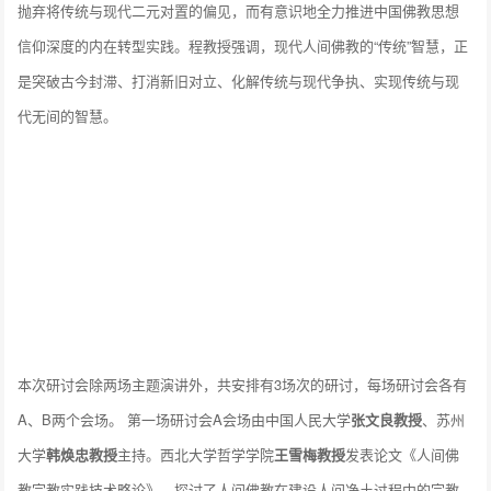
抛弃将传统与现代二元对置的偏见，而有意识地全力推进中国佛教思想
信仰深度的内在转型实践。程教授强调，现代人间佛教的“传统”智慧，正
是突破古今封滞、打消新旧对立、化解传统与现代争执、实现传统与现
代无间的智慧。
本次研讨会除两场主题演讲外，共安排有3场次的研讨，每场研讨会各有
A、B两个会场。 第一场研讨会A会场由中国人民大学
张文良教授
、苏州
大学
韩焕忠教授
主持。西北大学哲学学院
王雪梅教授
发表论文《人间佛
教宗教实践技术略论》，探讨了人间佛教在建设人间净土过程中的宗教