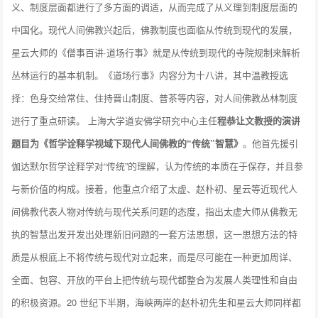
义、制度层面都进行了多方面的调适，从而完成了从义理到制度层面的
中国化。现代人间佛教兴起后，佛教制度也面临从传统到现代的发展，
星云大师的《僧事百讲·道场行事》就是从传统到现代的寺院规制来解析
丛林运行的基本机制。《道场行事》内容分为十八讲，其中温教授选
择：色身交给常住、住持晋山制度、普茶等内容，对人间佛教丛林制度
进行了重点研读。 上海大学道安佛学研究中心主任
程恭让文教授的演讲
题目为《哲学诠释学视域下现代人间佛教的“传统”智慧》
。他首先援引
伽达默尔哲学诠释学对“传统”的理解，认为传统的本质在于保存，并且参
与新价值的构成。接着，他重点介绍了太虚、赵朴初、星云等近现代人
间佛教代表人物对传统与现代关系问题的态度，指出太虚大师从佛教无
执的智慧出发开发出处理新旧问题的一套方法思想，这一思想方法的特
质是从根底上不将传统与现代对立起来，而是尽可能在一种更加周详、
全面、包容、开放的平台上把传统与现代都整合为发展人类理性和自由
的积极资源。20 世纪下半期，海峡两岸的赵朴初先生和星云大师同样都