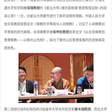
通大学哲学院
杜保瑞教授
的《星云大师<佛光菜根谭·慈悲智慧忍耐>的阅
读心得》一文，对星云大师著作进行了新的诠释和理解。中国人民大学
张文良教授发表论文《佛教的平等观与人间佛教》，讨论了人间佛教对
平等观的现代阐释。台湾佛教学者
侯坤宏教授
发表论文《从台湾佛教到
香港佛教——以佛光山为例》，探讨了佛光山在香港发展的历史脉络及
其特色。
第二场研讨会B会场的研讨由逢甲大学合作经济系
翟本瑞教授
、西北大学