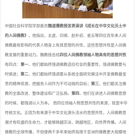
中国社会科学院学部委员
魏道儒教授发表演讲《成长在中华文化沃土中
的人间佛教》
。他指出，太虚、印顺、赵朴初、星云等四位百年来人间
佛教最有影响的代表人物身上有其思想的共性，这些思想共性是人间佛
教发展的重要动力。魏教授总结
四位人间佛教领袖人物具有的思想共性
有四点：
第一
，他们都始终强调佛教适应社会的重要性，强调佛教要与
时俱进；
第二
，他们都始终强调要从系统全面研究佛法中开发佛教最宝
贵的精神资源，把服务人间作为不可动摇的目标；
第三
，他们都关注佛
教的全面改进、整体建设和广泛弘扬。
第四
，他们在讲述人间佛教思想
的时候，都强调以人为本。 而四位领袖人物思想共性的来源，就是中华
传统文化。正因为有来源于中华文化源头活水的思想共性，人间佛教思
潮才有旺盛的生命力，才能够跨越宗派，跨越地区，向世界传播。人间
佛教的全球传播，不但使两千多年来始终局限于亚洲的佛教更大规模地