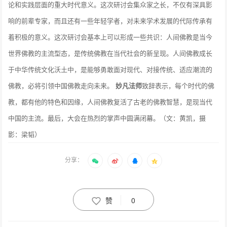
论和实践层面的重大时代意义。这次研讨会集众家之长，不仅有深具影
响的前辈专家，而且还有一些年轻学者，对未来学术发展的代际传承有
着积极的意义。这次研讨会基本上可以形成一些共识：人间佛教是当今
世界佛教的主流型态，是传统佛教在当代社会的新呈现。人间佛教成长
于中华传统文化沃土中，是能够勇敢面对现代、对接传统、适应潮流的
佛教，必将引领中国佛教走向未来。
妙凡法师
致辞表示，每个时代的佛
教，都有他的特色和因缘，人间佛教复活了古老的佛教智慧，是现当代
中国的主流。最后，大会在热烈的掌声中圆满闭幕。（文：黄凯，摄
影：梁韬）
分享：
赞
0