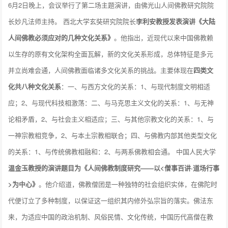
6月2日晚上，会议举行了第二场主题演讲，由佛光山人间佛教研究院院
长妙凡法师主持。 西北大学玄奘研究院院长
李利安教授发表演讲《大陆
人间佛教必须应对的几种文化关系》
。他指出，近现代以来中国佛教赖
以生存的原有文化架构全面瓦解，新的文化关系形成，总体特征是多元
并立尚难会通，人间佛教面临诸多文化关系的挑战。主要体现在
四类文
化共八种文化关系
：一、与西方文化的关系：1、与现代制度文明相适
应；2、与现代科技相激荡：二、与马克思主义文化的关系：1、与无神
论相矛盾，2、与社会主义相适应；三、与其他宗教文化的关系：1、与
一神宗教相竞争，2、与本土宗教相联合；四、与佛教内部其他类型文化
的关系：1、与传统佛教相融和：2、与两系佛教相会通。 中国人民大学
温金玉教授的演讲题目为《人间佛教制度研究——以<僧事百讲·道场行事
>为中心》
。他介绍道，佛教僧团是一种独特的社会组织实体，在佛陀时
代便订立了多种制度，以保证这一组织其内修外弘宗旨的落实。佛法东
来，为适应中国的政治机制、风俗民情、文化传统，中国历代高僧在教