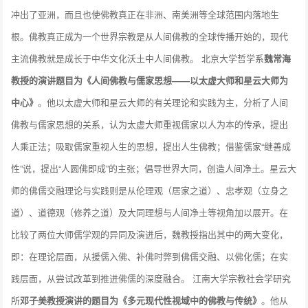
冲出了亚洲，而且也使佛教真正在非洲、南美洲等全球范围内落地生
根。佛教真正成为一个世界宗教是从人间佛教的全球传播开始的，现代
主流佛教就是成长于中华文化沃土中人间佛教。 北京大学哲学系
魏常海
教授的演讲题目为《人间佛教与儒家思想——以太虚大师和星云大师为
中心》
。他以太虚大师和星云大师的有关理论和实践为主，分析了人间
佛教与儒家思想的关系，认为太虚大师重视儒家以人为本的传承，提出
人乘正法；吸取儒家重视人生的思想，提出人生佛教；借鉴儒家“继善成
性”说，提出“人圆佛即成”的主张；倡导世界大同，创造人间净土。星云大
师的佛儒交融理论与实践则是从伦理观（居家之道）、忠孝观（立身之
道）、道德观（修养之道）及大同理想与人间净土等视角加以展开。在
比较了两位大师儒学观的异同及演进后，魏教授指出其中的两大变化，
即：在理论层面，从援儒入佛、补佛时弊到佛儒交融、以佛化儒；在实
践层面，从尝试改革到推进佛儒的深度融合。 江南大学宗教社会学研究
所
邓子美教授演讲的题目为《多元现代性视域中的佛教与传统》
。他从