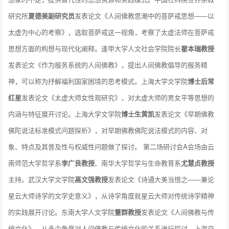
研究所
夏德美副研究员
发表论文《人间佛教思潮中的菩萨戒思想——以
太虚为中心的考察》，选取菩萨戒这一视角，考察了太虚法师在菩萨戒
思想方面的构想与现代化阐释。逢甲大学人文社会学院院长
翟本瑞教授
发表论文《作为服务系统的人间佛教》，提出人间佛教倡导的服务精
神，可以称为抒解福利国家困境的思考模式。上海大学文学院
博士后常
红星
发表论文《太虚大师女性观研究》，对太虚大师的男女平等思想的
内涵与特征展开讨论。上海大学文学院
博士生黄凯
发表论文《早期佛教
佛陀说法标准模式问题探析》，对早期佛教佛陀说法模式的内容、对
象、特点及其普及性与权威性问题做了探讨。 第二场研讨会A会场由云
南师范大学哲学系
李广良教授
、南华大学哲学与生命教育系
尤慧贞教授
主持。武汉大学文学院
高文强教授
发表论文《诗通大美当悟之——兼论
星云大师诗学的文学史意义》，从诗学角度就星云大师对传统诗学精神
的实践展开讨论。东南大学人文学院
董群教授
发表论文《人间佛教与传
统文化》，从多个角度对人间佛教与传统文化的关系进行探讨。上海交