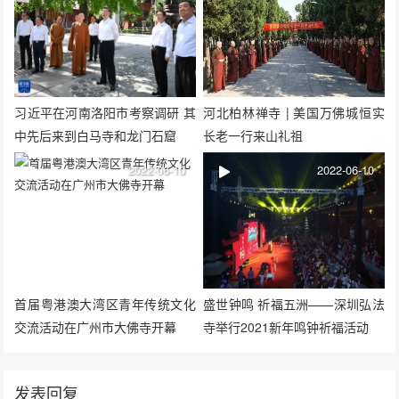
习近平在河南洛阳市考察调研 其
河北柏林禅寺 | 美国万佛城恒实
中先后来到白马寺和龙门石窟
长老一行来山礼祖
2022-06-10
2022-06-10
首届粤港澳大湾区青年传统文化
盛世钟鸣 祈福五洲——深圳弘法
交流活动在广州市大佛寺开幕
寺举行2021新年鸣钟祈福活动
发表回复