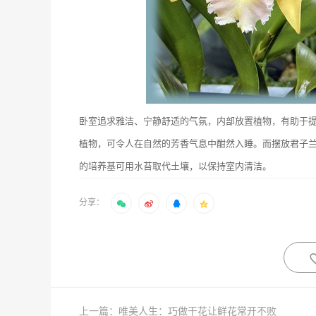
卧室追求雅洁、宁静舒适的气氛，内部放置植物，有助于
植物，可令人在自然的芳香气息中酣然入睡。而摆放君子
的培养基可用水苔取代土壤，以保持室内清洁。
分享：
上一篇：唯美人生：巧做干花让鲜花常开不败