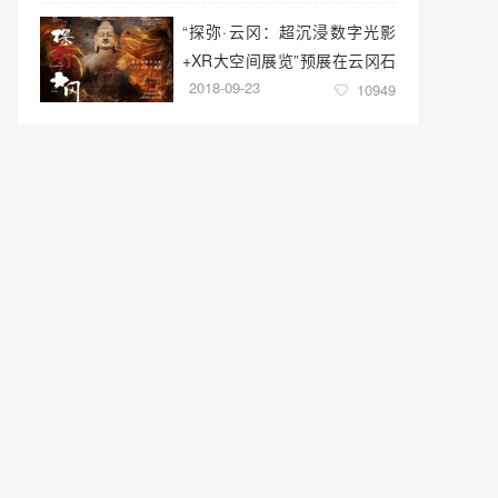
“探弥·云冈：超沉浸数字光影
+XR大空间展览”预展在云冈石
2018-09-23
窟云冈美术馆启幕
10949