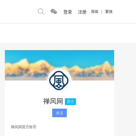
登录
注册
简体
|
繁体
禅风网
官方
关注
禅风网官方账号