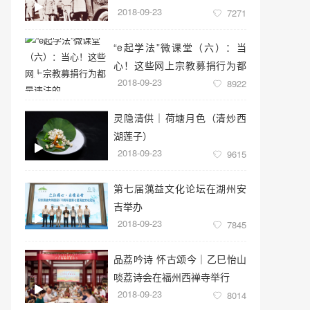
2018-09-23
7271
“e起学法”微课堂（六）：当
心！这些网上宗教募捐行为都
2018-09-23
是违法的
8922
灵隐清供｜​荷塘月色（清炒西
湖莲子）
2018-09-23
9615
第七届蕅益文化论坛在湖州安
吉举办
2018-09-23
7845
品荔吟诗 怀古颂今｜乙巳怡山
啖荔诗会在福州西禅寺举行
2018-09-23
8014