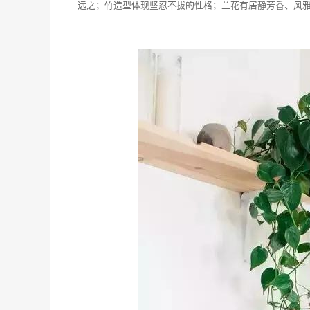
远之；竹造型体现坚忍不拔的性格；兰花有居静芳香、风