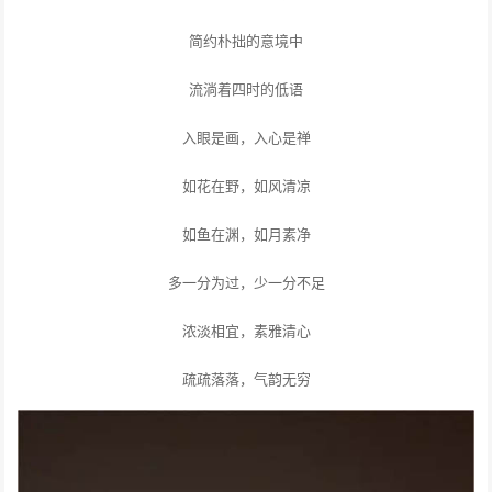
简约朴拙的意境中
流淌着四时的低语
入眼是画，入心是禅
如花在野，如风清凉
如鱼在渊，如月素净
多一分为过，少一分不足
浓淡相宜，素雅清心
疏疏落落，气韵无穷