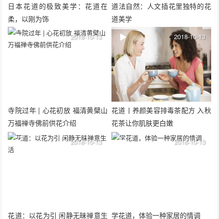
日本花道的极致美学：花道在
道法自然：人文插花里独特的花
柔，以刚为饰
道美学
2018-10-13
2018-10-13
寺院过年 | 心花初放 福清黄檗山
花道丨养颜美容排毒茶配方 入秋
万福禅寺佛前供花介绍
花茶让你肌肤更白嫩
2018-10-13
2018-10-13
花道：以花为引 闲静无昧禅意生
学花道，体验一种家居的情调