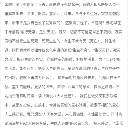
亲眼目睹了有的倒了下去，就再也没有站起来；有的人却从医护人员手
里解救出来，步出了医院，重新活了过来。幸与不幸也好，突然地想起
来，原来不是我自己说了就算数的！ 这就奇了怪了，不是吗？佛陀早在
千年前说“诸行无常，是生灭法”。既然一切都不可能是常态不变的，万事
万物不就是生生死死，死死生生的，有生不就有灭（死亡）。好生修
道，同样也就可以如传统文化中讲的道理“生生不息”。 “生灭灭已，寂灭
为乐”。揭开生命的真实，穿越时空的继续，好好地活着，为了自已好好
地活着，如有可能，悟空人生的真谛，呈现在眼前的状态，生存竞争中
的困难，也就不再成为什么了。 最难面对的是反过来看，问题出自于自
身。重生的磨难，复活的困苦，换得生命真正的意义，快乐之源流。不
妨抽空闲暇时间读一读《佛说八大人觉经》。 我们在做交叉联系联络
中，或是在投放、发放中，常常被真诚的爱心驰援，被素不相识的爱心
人士感动到。我只想说“人间有大爱，人心最温暖，人性最珍贵”。同时也
是深深地升起“人民有希望，中国人必胜”的必赢信念。 被人感动，也常常