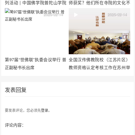
列活动 | 中国佛学院普陀山学院
师获奖？他们所在寺院的文化不
举行升国旗、观庆典等系列活动
简单
2020-02-14
2020-02-14
第97届“世佛联”执委会议举行 普
全国汉传佛教院校（江苏片区）
正副秘书长出席
教师资格认定考核工作在苏州举
行
发表回复
要发表评论，您必须先
登录
。
评论内容：