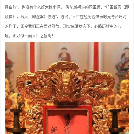
怪自败”，也没有什么好大惊小怪。 佛陀最初讲的四圣谛，“知苦断集（即
烦恼），慕灭（即涅槃）修道”，道出了人生在经历着快乐时光与苦痛时
的样子，如今我们正在面对煎熬，现实生活状态下，心路历程中的心
境，正好似一面人生之镜啊！