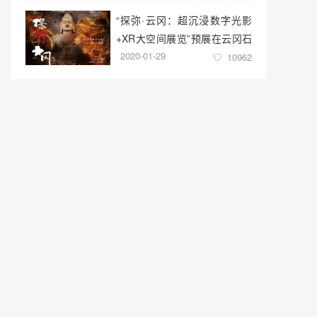
“探弥·云冈：超沉浸数字光影
+XR大空间展览”预展在云冈石
2020-01-29
窟云冈美术馆启幕
10962