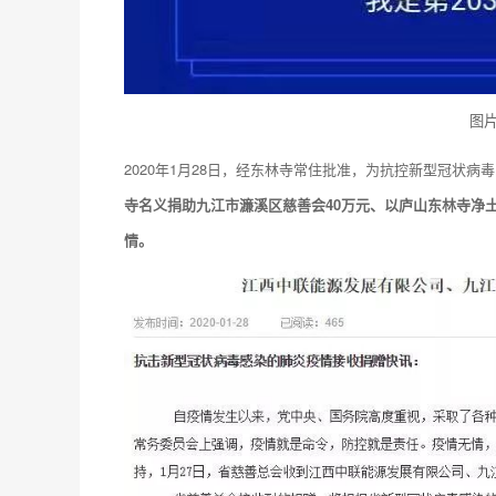
图
2020年1月28日，经东林寺常住批准，为抗控新型冠状病
寺名义捐助九江市濂溪区慈善会40万元、以庐山东林寺净
情。