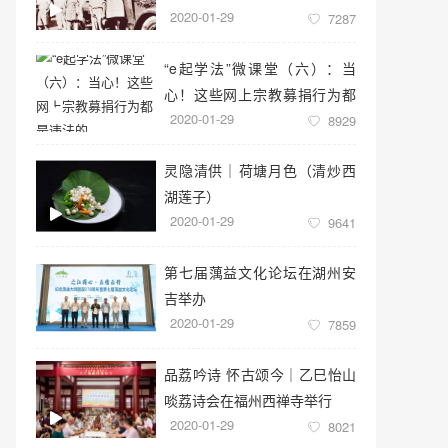
2020-01-29
7287
“e起学法”微课堂（六）：当
心！这些网上宗教募捐行为都
2020-01-29
是违法的
8929
灵隐清供｜​荷塘月色（清炒西
湖莲子）
2020-01-29
9641
第七届蕅益文化论坛在湖州安
吉举办
2020-01-29
7859
品荔吟诗 怀古颂今｜乙巳怡山
啖荔诗会在福州西禅寺举行
2020-01-29
8021