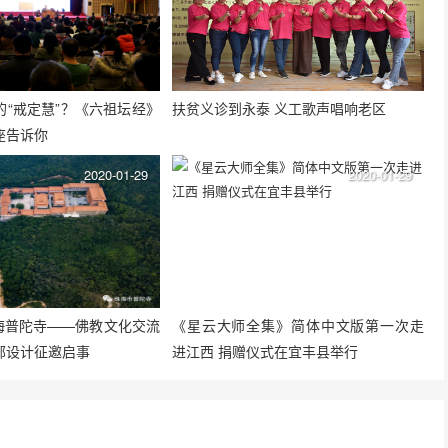
的“戒定慧”？《六祖坛经》
扶贫义诊到永泰 义工歌声唱响老区
座告诉你
2020-01-29
2020-01-29
珠海普陀寺——佛教文化交流
《星云大师全集》简体中文版第一次走
部设计征邀启事
进江西 捐赠仪式在宜丰县举行