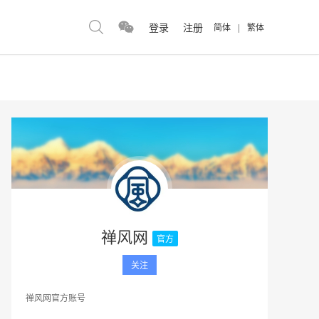
登录
注册
简体
|
繁体
禅风网
官方
关注
禅风网官方账号