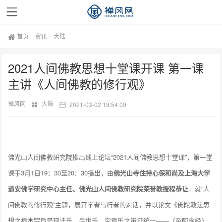
首页
-
资讯
-
大陆
2021人间佛教思想十堂课开课 第一课
主讲《人间佛教的修行观》
禅风网
大陆
2021-03-02 19:54:00
佛光山人间佛教研究院推出线上论坛“2021人间佛教思想十堂课”，第一堂
课于3月1日19：30至20：30播出，由
佛光山寺住持心保和尚及上海大学
道安佛学研究中心主任、佛光山人间佛教研究院荣誉教授程恭让
，就“人
间佛教的修行观”主题，展开学者与行者的对话，并以论文《佛陀教法思
想之根本宗旨是现法乐、后世乐、究竟乐之辩证统一——〈杂阿含经〉