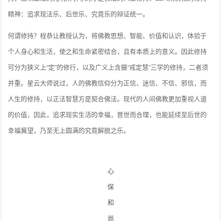
精神：追求现法乐、后世乐、究竟乐的辩证统一。
何谓修持？程恭让教授认为，将佛教思想、智能、价值和认识，体验于
个人身心和生活，使之和生命紧密结合，且有本质上的意义。因此修持
可分为狭义上“定”的修行，以及广义上含摄“戒定慧”三学的修持，二者须
并重。星云大师说过，人的佛教信仰分为正信、迷信、不信、邪信，而
人生的修持，以正法智慧方是契合佛法。现代的人间佛教更加重视人道
的价值，因此，追求现实生活的幸福，普世而合理，也能延续至后世的
幸福冀望，乃至无上圆满的究竟解脱之乐。
心
保
和
尚