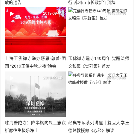
放的通告
行 苏州市市长致新年贺辞
2019-09-05
2019-09-05
上海玉佛禅寺举办感恩·慈善·团
玉佛禅寺建寺140周年 觉醒法师
圆 “2019玉佛中秋之夜”晚会
文稿集《觉群集》首发
2019-09-05
2019-09-05
珠海普陀寺：降半旗向烈士志哀
经典导读系列讲座｜复旦大学王
祈愿往生极乐净土
德峰教授做《心经》解读