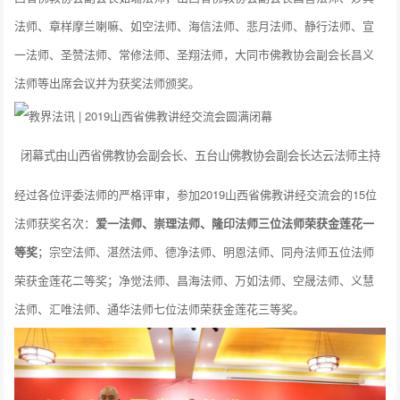
法师、章样摩兰喇嘛、如空法师、海信法师、悲月法师、静行法师、宣
一法师、圣赞法师、常修法师、圣翔法师，大同市佛教协会副会长昌义
法师等出席会议并为获奖法师颁奖。
闭幕式由山西省佛教协会副会长、五台山佛教协会副会长达云法师主持
经过各位评委法师的严格评审，参加2019山西省佛教讲经交流会的15位
法师获奖名次：
爱一法师、崇理法师、隆印法师三位法师荣获金莲花一
等奖
；宗空法师、湛然法师、德净法师、明恩法师、同舟法师五位法师
荣获金莲花二等奖；净觉法师、昌海法师、万如法师、空晟法师、义慧
法师、汇唯法师、通华法师七位法师荣获金莲花三等奖。