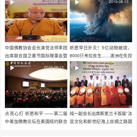
2019-08-13
2019-08-13
中国佛教协会会长演觉法师率团
祈愿早日扑灭！5亿动物被烧、
出席联合国卫塞节国际理事会暨
8000只考拉丧生……澳洲在失控
国际佛教大学协会执委会会议
的大火中悲鸣
2019-08-13
2019-08-13
点亮心灯 祈愿和平 ——第二届
纯一副会长出席斯里兰卡首届“法
中美加佛教论坛在美国纽约联合
显文化和新世纪海上丝绸之路国
国总部举行
际论坛”