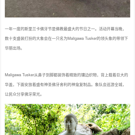
一年一度的斯里兰卡佛牙节是佛教最盛大的节日之一。活动开幕当晚，
数十支盛装打扮的大象会在一只名为Maligawa Tusker的领头象的带领下
华丽出场。
Maligawa Tusker从鼻子到脚都装饰着精致的镶边织物，背上载着巨大的
华盖，下面安放着盛有神圣佛牙舍利的神龛复制品。象队会巡游全城，
让民众分享佛牙荣光。