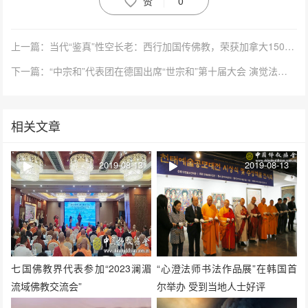
赞
0
上一篇：当代“鉴真”性空长老：西行加国传佛教，荣获加拿大150周年荣誉勋章
下一篇：“中宗和”代表团在德国出席“世宗和”第十届大会 演觉法师作题为《守护家园、促进共同福祉》的大会发言
相关文章
2019-08-13
2019-08-13
七国佛教界代表参加“2023澜湄
“心澄法师书法作品展”在韩国首
流域佛教交流会”
尔举办 受到当地人士好评