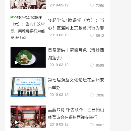
2019-03-12
7259
“e起学法”微课堂（六）：当
心！这些网上宗教募捐行为都
2019-03-12
是违法的
8912
灵隐清供｜​荷塘月色（清炒西
湖莲子）
2019-03-12
9598
第七届蕅益文化论坛在湖州安
吉举办
2019-03-12
7836
品荔吟诗 怀古颂今｜乙巳怡山
啖荔诗会在福州西禅寺举行
2019-03-12
8007