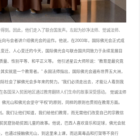
看得到。因此，他们走入了联合国发声。左起为妙净法师、觉诚法师、
向与会者讲介绍佛光会的运作。他说，在2003年，国际佛光会正式成
息变迁、人心变迁的今天，国际佛光会与联合国共同致力于永续发展目
育质量、性别平等、和平正义等。
他引述星云大师所说：“教育是最究竟
其实就是一个教育者。”
永固法师指出，国际佛光会遍布世界五大洲，
际社会了解佛光会多年来的努力。“我们必须走出去，才能让人看到我
在各国深入贫困地区通过教育翻转人们生命的故事深受感动。
觉诚法师
，佛光山和佛光会坚守“平权”的原则，同样的原则也贯彻在教育方面。
别。我们让他们知道，我们给他们教育，而无需他们改变自己的宗教信
入贫民窟协助贫困儿童的故事。他说，巴西人喜欢音乐和足球，佛光会就
长，也通过接触佛光山，到这里来上课，而远离毒品和打架等不良行