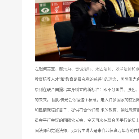
左起何美宝、郝乐为、觉诚法师、永固法师、妙净法师和
教育培养人才”和“教育是最究竟的慈善” 的理念，国际佛
原则在联合国提出本身树立的新标准：即不分国界、肤色
的未来。
国际佛光会依循这个标准，走入许多国家的贫困
和民情栽培好苗子，提供符合他们需 求的教育，通过教育
员会平行会议的国际佛光会，今天再次在联合国平行论坛上
固法师和觉诚法师，另3名主讲人是来自菲律宾万年寺的住