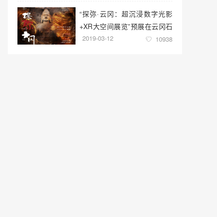
“探弥·云冈：超沉浸数字光影
+XR大空间展览”预展在云冈石
2019-03-12
窟云冈美术馆启幕
10938