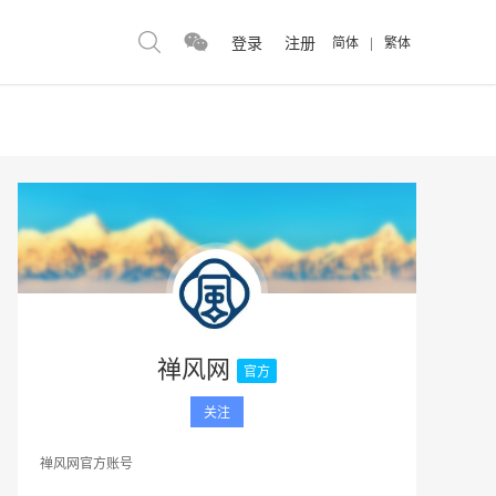
登录
注册
简体
|
繁体
禅风网
官方
关注
禅风网官方账号