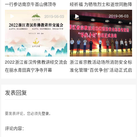
一行参访南京牛首山佛顶寺
经祈福 为牺牲烈士和逝世同胞降
半旗深切哀悼
2019-06-03
2019-06-03
2022浙江省汉传佛教讲经交流会
浙江省宗教活动场所消防安全标
在丽水青田真宁净寺开幕
准化管理“百优争创”活动正式启
动 消防技能大比武受关注
发表回复
要发表评论，您必须先
登录
。
评论内容：