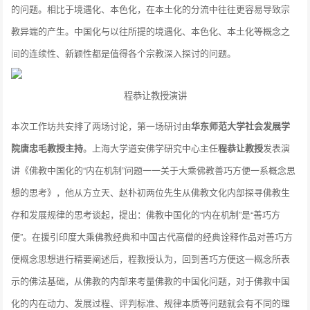
的问题。相比于境遇化、本色化，在本土化的分流中往往更容易导致宗
教异端的产生。中国化与以往所提的境遇化、本色化、本土化等概念之
间的连续性、新颖性都是值得各个宗教深入探讨的问题。
程恭让教授演讲
本次工作坊共安排了两场讨论，第一场研讨由
华东师范大学社会发展学
院唐忠毛教授主持
。上海大学道安佛学研究中心主任
程恭让教授
发表演
讲《佛教中国化的“内在机制”问题一一关于大乘佛教善巧方便一系概念思
想的思考》，他从方立天、赵朴初两位先生从佛教文化内部探寻佛教生
存和发展规律的思考谈起，提出：佛教中国化的“内在机制”是“善巧方
便”。在援引印度大乘佛教经典和中国古代高僧的经典诠释作品对善巧方
便概念思想进行精要阐述后，程教授认为，回到善巧方便这一概念所表
示的佛法基础，从佛教的内部来考量佛教的中国化问题，对于佛教中国
化的内在动力、发展过程、评判标准、规律本质等问题就会有不同的理