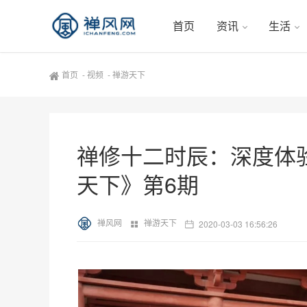
首页
资讯
生活
首页
-
视频
-
禅游天下
禅修十二时辰：深度体验
天下》第6期
禅风网
禅游天下
2020-03-03 16:56:26