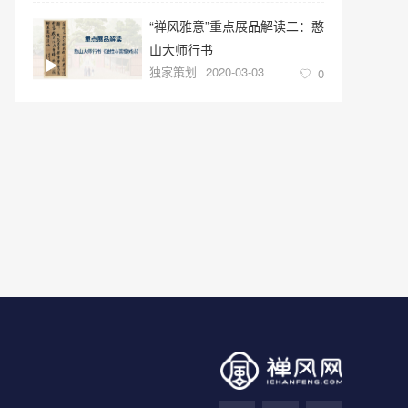
“禅风雅意”重点展品解读二：憨
山大师行书
独家策划
2020-03-03
0