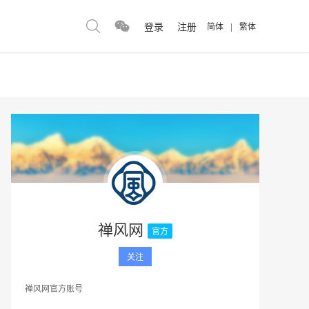
登录
注册
简体
|
繁体
禅风网
官方
关注
禅风网官方账号