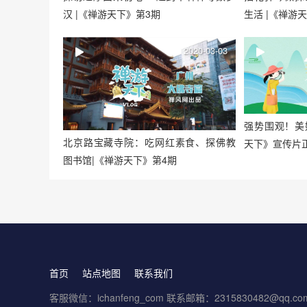
生活 |《禅游
汉 |《禅游天下》第3期
2020-03-03
强势围观！美
北京路宝藏寺院：吃网红素食、探佛教
天下》宣传片
图书馆|《禅游天下》第4期
首页
站点地图
联系我们
客服微信：ichanfeng_com 联系邮箱：2315830482@qq.co