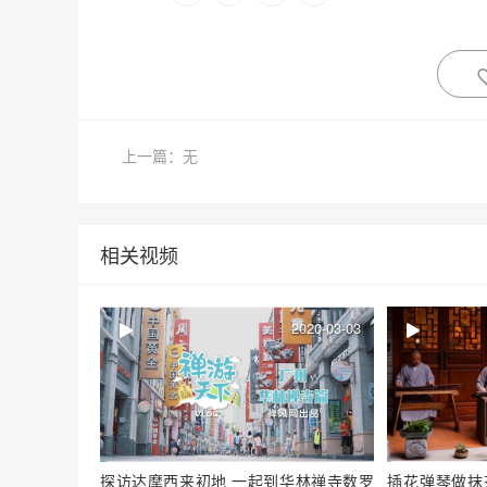
上一篇：无
相关视频
2020-03-03
插花弹琴做抹
探访达摩西来初地 一起到华林禅寺数罗