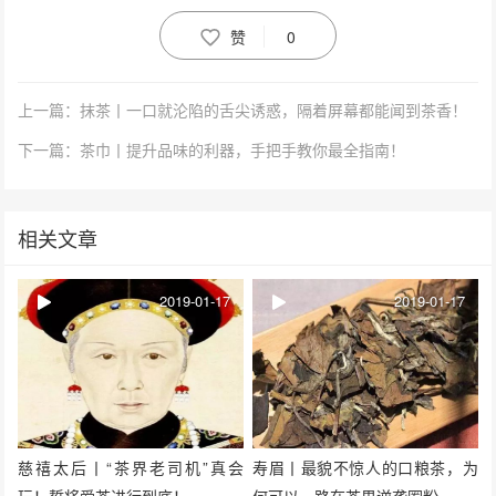
赞
0
上一篇：抹茶丨一口就沦陷的舌尖诱惑，隔着屏幕都能闻到茶香！
下一篇：茶巾丨提升品味的利器，手把手教你最全指南！
相关文章
2019-01-17
2019-01-17
慈禧太后丨“茶界老司机”真会
寿眉丨最貌不惊人的口粮茶，为
玩！誓将爱茶进行到底！
何可以一路在茶界逆袭圈粉