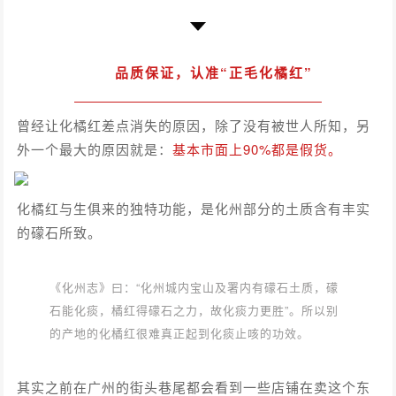
品质保证，
认准“正毛化橘红”
曾经让化橘红差点消失的原因，除了没有被世人所知，另
外一个最大的原因就是：
基本市面上90%都是假货。
化橘红与生俱来的独特功能，是化州部分的土质含有丰实
的礞石所致。
《化州志》曰：“化州城内宝山及署内有礞石土质，礞
石能化痰，橘红得礞石之力，故化痰力更胜”。所以别
的产地的化橘红很难真正起到化痰止咳的功效。
其实之前在广州的街头巷尾都会看到一些店铺在卖这个东