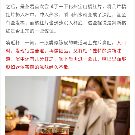
之后，是茶君首次尝试了一下化州宝山橘红片，将几片橘
红片扔入杯中，冲入热水，瞬间热水就变成了深红，甚至
有些发褐，而橘红片也迅速沉入杯底，这些据说是判断橘
红是否正宗的一些佐证。
凑近杯口一闻，一股类似陈皮的味道马上充斥鼻腔。
入口
时，发现很是苦涩；再做细品，又有柚子独特的清新味
道，涩中还有几分甘凉，咽下后再过一会儿，嘴巴里面那
股如饮浓茶般的滋味经久不散。