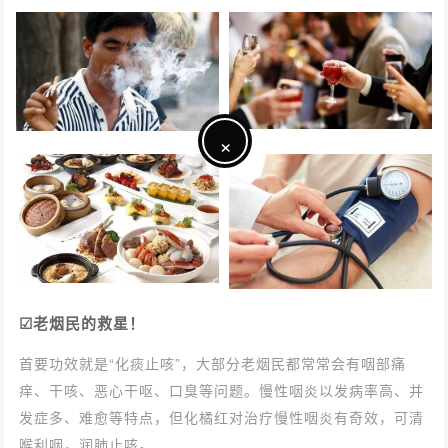
×
☑老烟民的救星！
首要功效就是“化痰止咳”，大部分老烟民都常常会有咽部痛
痒、干咳、恶心干呕、口臭等问题。慢性咽炎以发病率高、并
发症多、难愈等特点，但化橘红对治疗慢性咽炎有奇效，可清
喉利咽，润肺止咳。