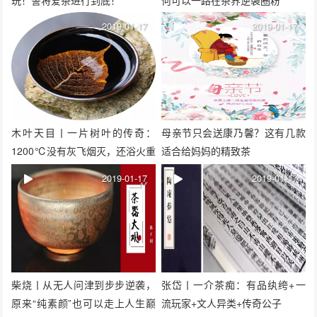
2019-01-17
2019-01-17
木叶天目丨一片树叶的传奇：
母亲节只会送康乃馨？这有几款
1200℃没有灰飞烟灭，还浴火重
适合给妈妈的精致茶
生了！
2019-01-17
2019-01-17
柴烧丨从无人问津到步步逆袭，
张岱丨一介茶痴：有品纨绔+一
原来“纯素颜”也可以走上人生巅
流玩家+文人异类+传奇公子