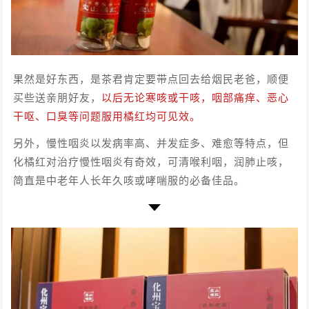
果然是好东西，是茶君肯定要带点回去给烟民老爸，顺便
买些送亲朋好友，
以后无论寒咳或干咳，咽部痛痒、恶心
干呕、口臭等问题服用橘红均可见效。
另外，慢性咽炎以发病率高、并发症多、难愈等特点，但
化橘红对治疗慢性咽炎有奇效，可清喉利咽，润肺止咳，
简直是中老年人长年久咳或哮喘服的必备佳品。