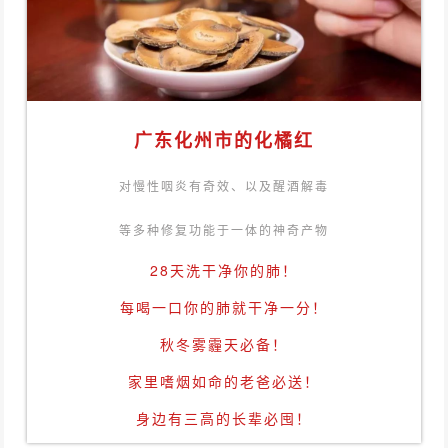
广东化州市的化橘红
对慢性咽炎有奇效、以及醒酒解毒
等多种修复功能于一体的神奇产物
28天洗干净你的肺！
每喝一口你的肺就干净一分！
秋冬雾霾天必备！
家里嗜烟如命的老爸必送！
身边有三高的长辈必囤！