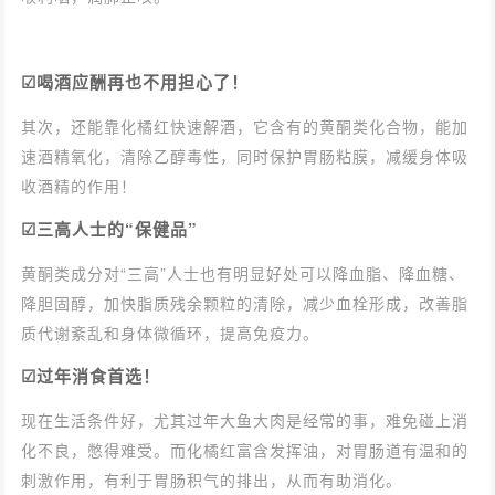
☑喝酒应酬再也不用担心了！
其次，还能靠化橘红快速解酒，它含有的黄酮类化合物，能加
速酒精氧化，清除乙醇毒性，同时保护胃肠粘膜，减缓身体吸
收酒精的作用！
☑三高人士的“保健品”
黄酮类成分对“三高”人士也有明显好处可以降血脂、降血糖、
降胆固醇，加快脂质残余颗粒的清除，减少血栓形成，改善脂
质代谢紊乱和身体微循环，提高免疫力。
☑过年消食首选！
现在生活条件好，尤其过年大鱼大肉是经常的事，难免碰上消
化不良，憋得难受。而化橘红富含发挥油，对胃肠道有温和的
刺激作用，有利于胃肠积气的排出，从而有助消化。