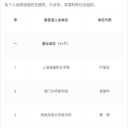
及个人自愿组成的全国性、行业性、非营利性社会组织。
序
新批准入会单位
单位代表
一
事业单位（11个）
1
上海城建职业学院
叶银忠
2
澳门大学图书馆
吴建中
3
西南民族大学图书馆
曹 明