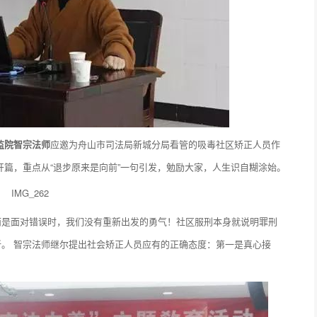
监院智宗法师
应邀为舟山市司法局新城分局看管的吸毒社区矫正人员作
开篇，重点从“退步原来是向前”一句引发，勉励大家，人生识自糊涂始。
而是面对错误时，我们没有重新出发的勇气！社区服刑本身就说明罪刑
。 智宗法师继尔提出社会矫正人员应有的正确态度：第一是真心接