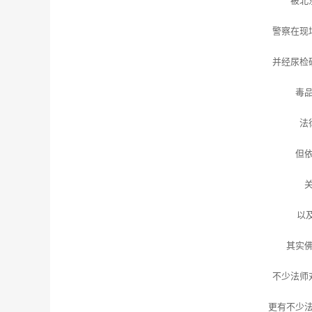
警察在现
并经尿检
毒
法
但
以
其实
不少法师
更有不少