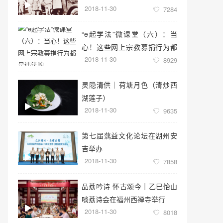
2018-11-30
7284
“e起学法”微课堂（六）：当
心！这些网上宗教募捐行为都
2018-11-30
是违法的
8929
灵隐清供｜​荷塘月色（清炒西
湖莲子）
2018-11-30
9635
第七届蕅益文化论坛在湖州安
吉举办
2018-11-30
7858
品荔吟诗 怀古颂今｜乙巳怡山
啖荔诗会在福州西禅寺举行
2018-11-30
8018