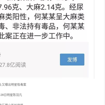
上又曝出明星吸毒案
月28日明星陈羽凡
京石景山街坊举报