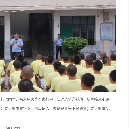
离打架闹事、杀人放火等不良行为；要远离偷盗抢劫、私拿暗藏不属于
习；要远离坑蒙拐骗、粗口伤人、颠倒是非等不良语业；要远离毒品、