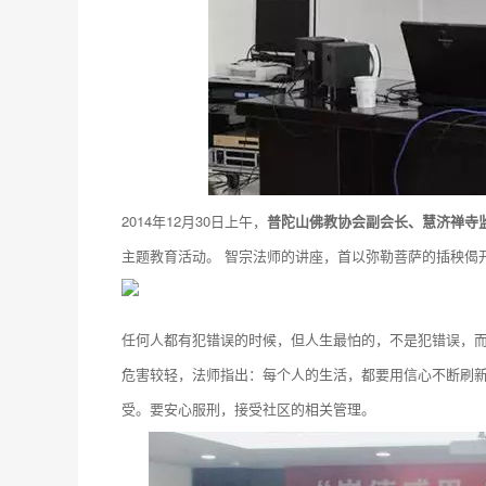
2014年12月30日上午，
普陀山佛教协会副会长、慧济禅寺
主题教育活动。 智宗法师的讲座，首以弥勒菩萨的插秧偈
任何人都有犯错误的时候，但人生最怕的，不是犯错误，
危害较轻，法师指出：每个人的生活，都要用信心不断刷新
受。要安心服刑，接受社区的相关管理。