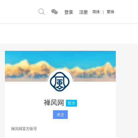
登录
注册
简体
|
繁体
禅风网
官方
关注
禅风网官方账号