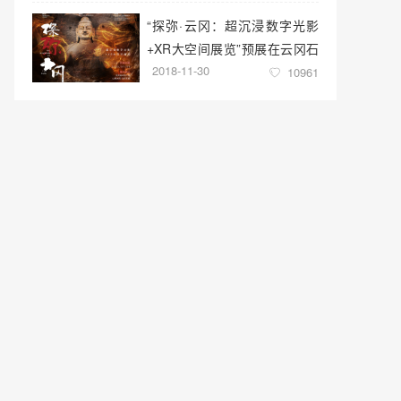
“探弥·云冈：超沉浸数字光影
+XR大空间展览”预展在云冈石
2018-11-30
窟云冈美术馆启幕
10961