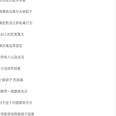
场缴获冰毒与大麻若干
确定陈羽凡有吸毒行为
品对人的危害重大
律对毒品零容忍
依然有人以身试法
关于这样的现象
及“瘾君子”的戒毒
佛教界一直都很关注
对于这个问题都有开示
法师慈悲地帮瘾君子戒毒