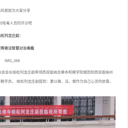
禅风君就为大家分享
对吸毒人员的开示吧
帕松列龙庄勐：
戒等佛法智慧对治毒瘾
教协会会长帕松列龙庄勐带领西双版纳总佛寺和佛学院僧团到西双版纳州
教学员。 帕松列龙庄勐提到：要以佛、法、僧作为自己心灵的依靠，