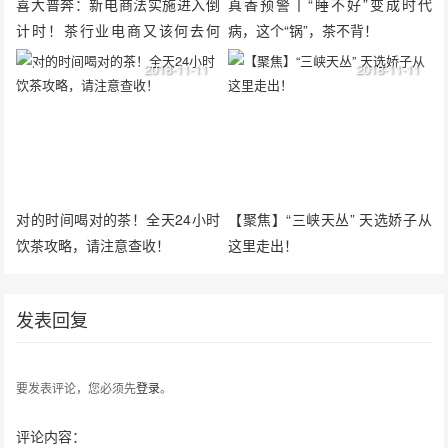
喜大普奔：新电商法实施进入倒
真香预警丨“睡不好”变成时代
计时！茶行业电商又该何去何
病，这个“锅”，茶不背！
从？
2018-11-11
2018-11-11
对的时间喝对的茶！全天24小时
【聚焦】“三峡天丛” 天选娇子从
饮茶攻略，请注意查收！
这里走出！
发表回复
要发表评论，您必须先
登录
。
评论内容：