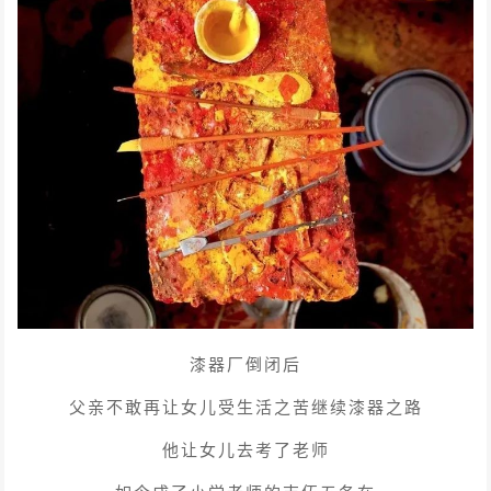
漆器厂倒闭后
父亲不敢再让女儿受生活之苦继续漆器之路
他让女儿去考了老师