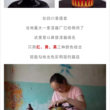
在四川喜德县
当地最大一家漆器厂已经倒闭了
这里曾以彝族漆器闻名
只用
红、黄、黑
三种颜色组合
就能勾绘出色彩明丽的器皿