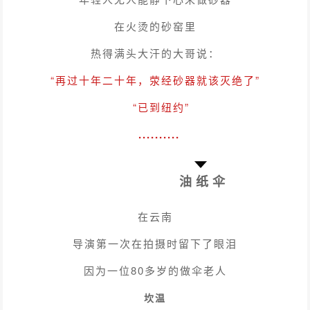
在火烫的砂窑里
热得满头大汗的大哥说：
“再过十年二十年，荥经砂器就该灭绝了”
“已到纽约”
..........
油纸伞
在云南
导演第一次在拍摄时留下了眼泪
因为一位80多岁的做伞老人
坎温