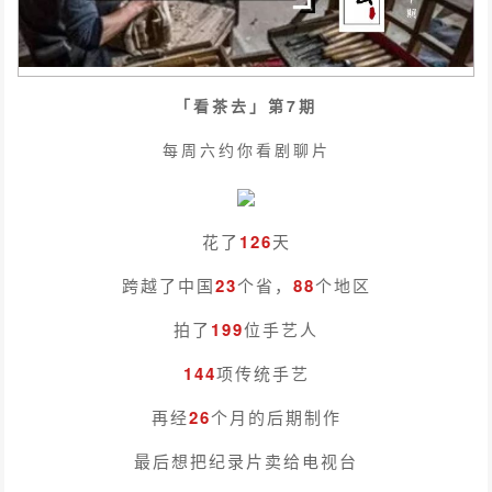
「看茶去」第7期
每周六约你看剧聊片
花了
126
天
跨越了中国
23
个省，
88
个地区
拍了
199
位手艺人
144
项传统手艺
再经
26
个月的后期制作
最后想把纪录片卖给电视台