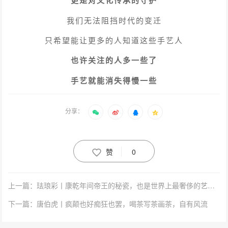
更是对文化传承的守护
我们无法阻挡时代的变迁
只希望能让更多的人知道这些手艺人
也许关注的人多一些了
手艺就能消失得慢一些
分享：
赞
0
上一篇：珐琅彩丨康乾年间帝王的秘瓷，也是世界上最奢侈的艺术品
下一篇：唐伯虎丨疯颠也好痴狂也罢，喝茶写茶画茶，自有风流