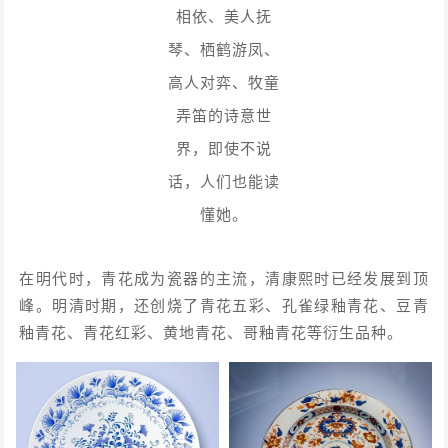
相依、美人抚
琴、栖鹤游凤、
高人对弈、牧童
弄笛的诗意世
界，即使不说
话，人们也能读
懂她。
在明代时，青花成为瓷器的主流，清康熙时已经发展到顶
峰。明清时期，还创烧了青花五彩、孔雀绿釉青花、豆青
釉青花、青花红彩、黄地青花、哥釉青花等衍生品种。