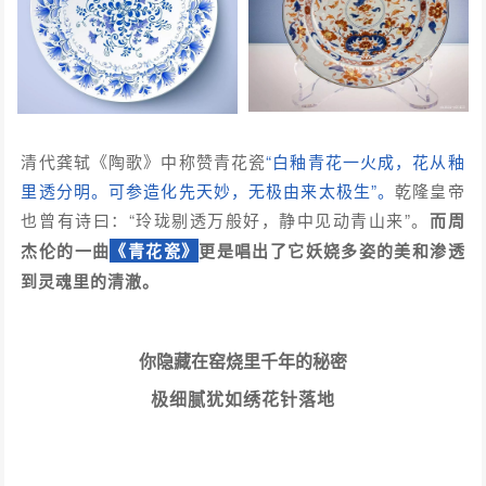
清代龚轼《陶歌》中称赞青花瓷
“白釉青花一火成，花从釉
里透分明。可参造化先天妙，无极由来太极生”。
乾隆皇帝
也曾有诗曰：“玲珑剔透万般好，静中见动青山来”。
而周
杰伦的一曲
《青花瓷》
更是唱出了它妖娆多姿的美和渗透
到灵魂里的清澈。
你隐藏在窑烧里千年的秘密
极细腻犹如绣花针落地