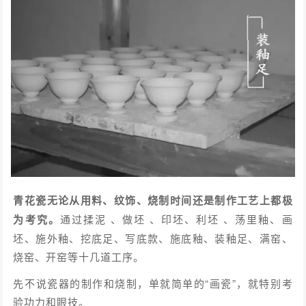
青花瓷无论从用料、纹饰、烧制时间还是制作工艺上都极
为考究。
通过揉泥 、做坯 、印坯、利坯 、荡里釉、画
坯、施外釉、挖底足、写底款、施底釉、装釉足、满窑、
烧窑、开窑等十几道工序。
先不说瓷器的制作和烧制，单就简单的“画瓷”，就特别考
验功力和眼技。