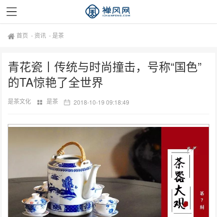
首页
-
资讯
-
是茶
青花瓷丨传统与时尚撞击，号称“国色”
的TA惊艳了全世界
是茶文化
是茶
2018-10-19 09:18:49