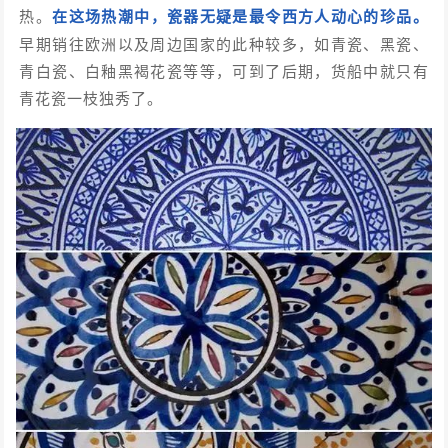
热。
在这场热潮中，瓷器无疑是最令西方人动心的珍品。
早期销往欧洲以及周边国家的此种较多，如青瓷、黑瓷、
青白瓷、白釉黑褐花瓷等等，可到了后期，货船中就只有
青花瓷一枝独秀了。