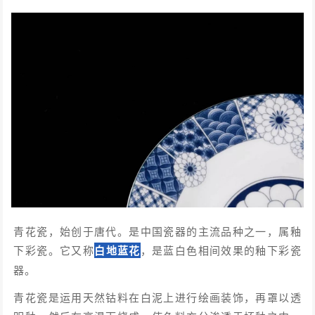
青花瓷，始创于唐代。是中国瓷器的主流品种之一，属釉
下彩瓷。它又称
白地蓝花
，是蓝白色相间效果的釉下彩瓷
器。
青花瓷是运用天然钴料在白泥上进行绘画装饰，再罩以透