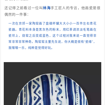
还记得之前看过一位叫
林海
手工匠人的专访，他画瓷是很
偶然的一件事：
一次在京郊一家陶窑画了盘碟杯罐大大小小一百件左右青花
瓷器。青花料本身是黑灰色的粉末，用红茶调浓淡毛笔画在
瓷坯上，烧窑之后变成蓝色，这个过程对我来说一直觉得非
常非常非常神奇。陶窑窑主董先生说，你大概是很有“瓷缘”，
我嘿嘿一乐，纯粹是觉得好玩。