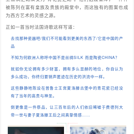
被陈列在富有皇族及贵族的殿堂中，而这独有的图案也成
为西方艺术的灵感之源。
正如一首当时法国诗歌这样写道：
去找那种瓷器吧/我们不可能看到更美的东西了/它是中国的产
品
不知为何欧洲人称呼中国不是丝绸SILK 而是陶瓷CHINA？
就如你无论拥有多少财富，拥有多么显赫的地位，你自认为
多么成功，你终归要销声匿迹在历史的洪流中一样。
这些静静地陈设在普鲁士王宫夏洛滕古堡中的青花瓷已经没
有了当年的高贵与神圣。
倒更像是一件祭品，让三百年后的人们依旧唏嘘于费德列大
帝一世与妻子夏洛滕王后之间真挚情感……