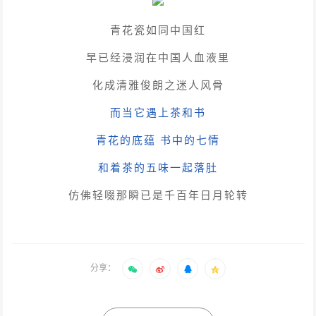
青花瓷如同中国红
早已经浸润在中国人血液里
化成清雅俊朗之迷人风骨
而当它遇上茶和书
青花的底蕴 书中的七情
和着茶的五味一起落肚
仿佛轻啜那瞬已是千百年日月轮转
分享：