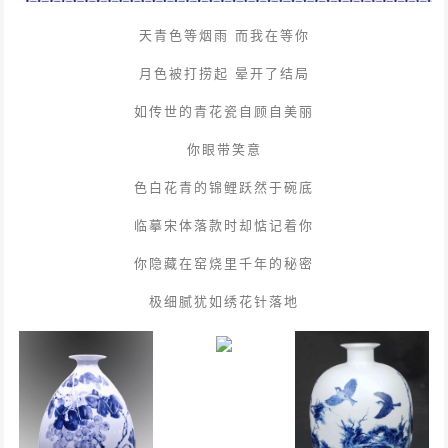
天青色等烟雨 而我在等你
月色被打捞起 晕开了结局
如传世的青花瓷自顾自美丽
你眼带笑意
色白花青的锦鲤跃然于碗底
临摹宋体落款时却惦记着你
你隐藏在窑烧里千年的秘密
极细腻犹如绣花针落地