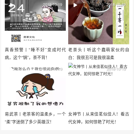
2018-10-19
2018-10-19
真香预警丨“睡不好”变成时代
老茶头丨听这个蠢萌家伙的自
病，这个“锅”，茶不背！
白：我很丑可是我很温柔
2018-10-19
2018-10-19
易武茶丨老茶客的温柔乡，一个
女神节丨从来佳茗似佳人！看古
“柔”字迷倒了多少英雄汉！
代女神，如何惊艳了时光！