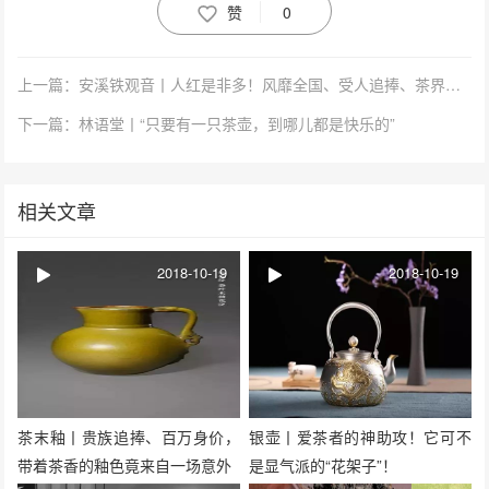
赞
0
上一篇：安溪铁观音丨人红是非多！风靡全国、受人追捧、茶界之王、乌龙茶代
下一篇：林语堂丨“只要有一只茶壶，到哪儿都是快乐的”
相关文章
2018-10-19
2018-10-19
茶末釉丨贵族追捧、百万身价，
银壶丨爱茶者的神助攻！它可不
带着茶香的釉色竟来自一场意外
是显气派的“花架子”！