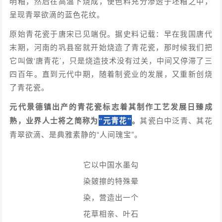
明釉，然后在高温下烧成，使色料充分渗透于坯釉之中，
呈现青翠欲滴的蓝色花纹。
原始青花瓷于唐宋已见端倪。据史料记载：早在我国唐代
末期，河南的巩县窑就开始烧造了青花瓷，那时候我们把
它叫做‘唐青花’，只是烧造技术没有过关，中间又停滞了三
四百年。直到元代中期，随着制瓷业的发展，又重新创烧
了青花瓷。
元代景德镇出产的青花瓷标志着其制作工艺发展日臻成
熟，业界人士将之简称为
“元青花”
。
其瓷白中泛青、其花
青翠欲滴、是典雅素静的“人间瑰宝”。
它以中国水墨勾
染皴擦的特殊晕
染，营造出一个
花草相亲、叶石