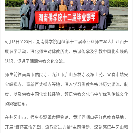
月
日至
日，湖南佛学院组织第十二届毕业班师生
人赴江西开
6
16
23
30
展参学活动，深化师生对佛教历史、宗派传承及佛教中国化实践的
认识，促进了湘赣佛教文化交流。
师生前往南昌市佑民寺、九江市庐山东林寺及净土苑、宜春市靖安
宝峰禅寺、奉新百丈禅寺等地，深入学习佛教各宗派历史源流、制
度，以及佛教中国化实践经验，领悟佛教文化与中华优秀传统文化
的紧密联系。
在井冈山市，师生参观革命博物馆、黄洋界哨口等红色教育基地，
开展
缅怀革命先烈，汲取奋进力量
主题活动，深刻感悟井冈山精
“
”