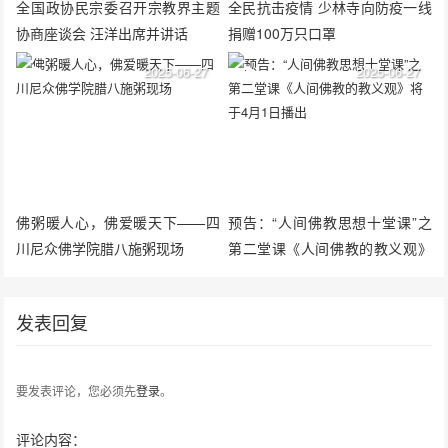
全国政协民宗委召开宗教界主题
全民抗击疫情 少林寺向防疫一线
协商座谈会 汪洋出席并讲话
捐赠100万只口罩
2025-06-27
2025-06-27
佛粥暖人心，佛爱暖天下——四
预告：“人间佛教思想十堂课”之
川尼众佛学院腊八施粥现场
第二堂课《人间佛教的教义观》
将于4月1日播出
发表回复
要发表评论，您必须先
登录
。
评论内容：