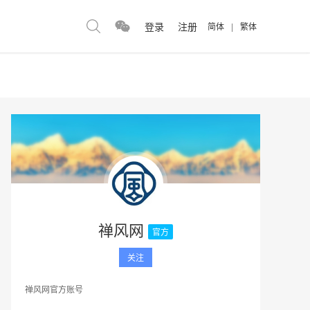
登录
注册
简体
|
繁体
禅风网
官方
关注
禅风网官方账号