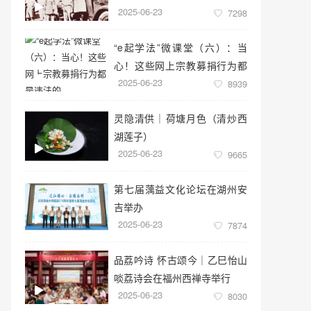
2025-06-23
7298
“e起学法”微课堂（六）：当
心！这些网上宗教募捐行为都
2025-06-23
是违法的
8939
灵隐清供｜​荷塘月色（清炒西
湖莲子）
2025-06-23
9665
第七届蕅益文化论坛在湖州安
吉举办
2025-06-23
7874
品荔吟诗 怀古颂今｜乙巳怡山
啖荔诗会在福州西禅寺举行
2025-06-23
8030