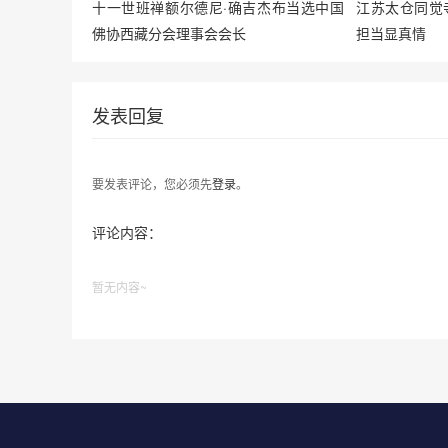
十一世班禅额尔德尼·确吉杰布当选中国
江苏太仓同觉
佛协西藏分会理事会会长
担当显真情
发表回复
要发表评论，您必须先
登录
。
评论内容：
暂无内容~