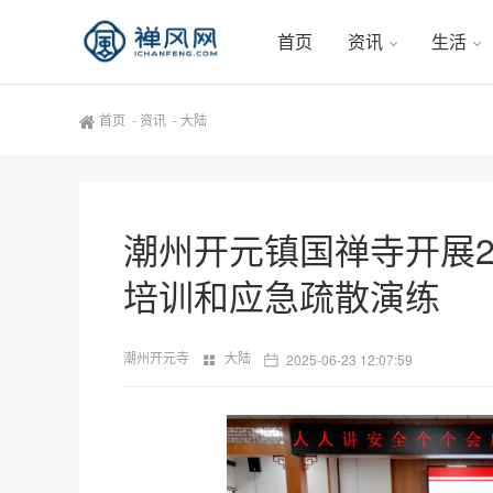
首页
资讯
生活
首页
-
资讯
-
大陆
潮州开元镇国禅寺开展2
培训和应急疏散演练
潮州开元寺
大陆
2025-06-23 12:07:59