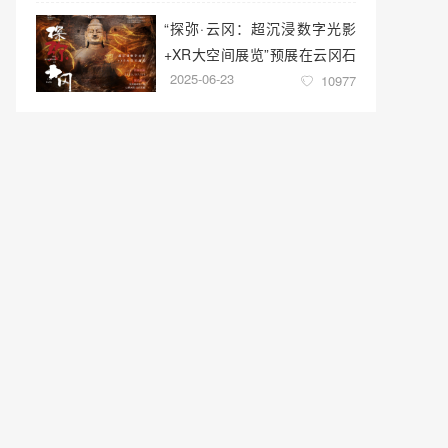
“探弥·云冈：超沉浸数字光影
+XR大空间展览”预展在云冈石
2025-06-23
窟云冈美术馆启幕
10977