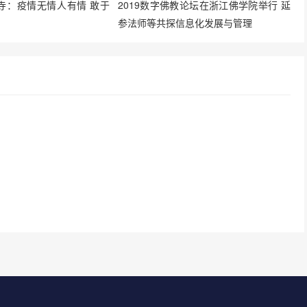
寺：疫情无情人有情 敢于
2019数字佛教论坛在浙江佛学院举行 延
参法师等共探信息化发展与管理