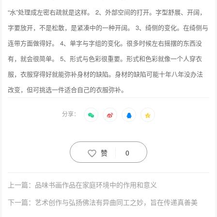
“水”处理成左密右疏就是这样。 2、外部空间的打开。字型舒展、开阔，
字要放开，不是松散，是紧凑中的一种开阔。 3、绮侧的变化。在绮侧与
连带方面做得好。 4、单字与字组的变化。很多时候左右摇摆的东西没
有，就会很简单。 5、形式与色彩很重要。形式和色彩就像一个人穿衣
服，衣服穿得好就能弥补身材的缺陷。身材的缺陷可能十年八年没办法
改变，但可挑选一件适合自己的衣服弥补。
分享：
赞
0
上一篇：品味书画作品在家庭环境中的作用和意义
下一篇：艺术创作与弘扬佛法有异曲同工之妙，旨在传递真善美