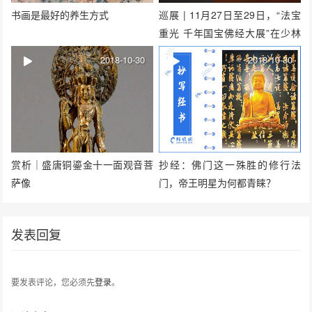
书画是最好的养生方式
巡展 | 11月27日至29日，“法宝
重光 千年国宝佛经大展”在少林
寺举行
2018-10-30
2018-10-30
赏析｜盛唐铜鎏金十一面观音菩
抄经：佛门这一殊胜的修行法
萨像
门，帝王明星为何都青睐？
发表回复
要发表评论，您必须先
登录
。