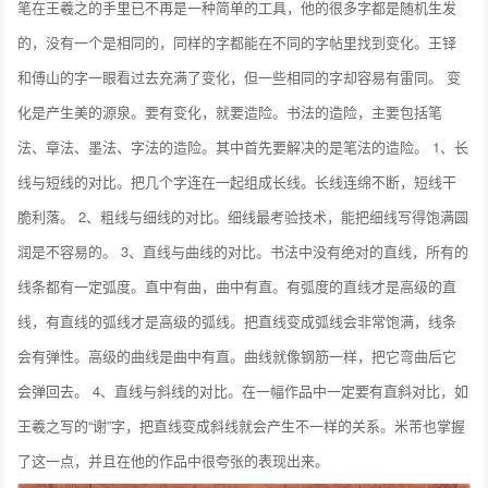
笔在王羲之的手里已不再是一种简单的工具，他的很多字都是随机生发
的，没有一个是相同的，同样的字都能在不同的字帖里找到变化。王铎
和傅山的字一眼看过去充满了变化，但一些相同的字却容易有雷同。 变
化是产生美的源泉。要有变化，就要造险。书法的造险，主要包括笔
法、章法、墨法、字法的造险。其中首先要解决的是笔法的造险。 1、长
线与短线的对比。把几个字连在一起组成长线。长线连绵不断，短线干
脆利落。 2、粗线与细线的对比。细线最考验技术，能把细线写得饱满圆
润是不容易的。 3、直线与曲线的对比。书法中没有绝对的直线，所有的
线条都有一定弧度。直中有曲，曲中有直。有弧度的直线才是高级的直
线，有直线的弧线才是高级的弧线。把直线变成弧线会非常饱满，线条
会有弹性。高级的曲线是曲中有直。曲线就像钢筋一样，把它弯曲后它
会弹回去。 4、直线与斜线的对比。在一幅作品中一定要有直斜对比，如
王羲之写的“谢”字，把直线变成斜线就会产生不一样的关系。米芾也掌握
了这一点，并且在他的作品中很夸张的表现出来。