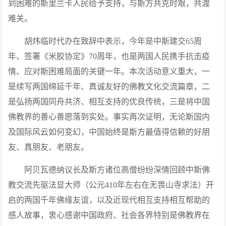
到困难的斯里兰卡人民给予支持，与斯方共克时艰，共渡
难关。
胡炜临时代办在致辞中表示，今年是中斯建交65周
年、签署《米胶协定》70周年，也是两国人民携手抗击疫
情、应对斯困难局面的关键一年。本次活动意义重大，一
是续写两国绵延千年、真诚友好的佛教文化交流篇章，二
是弘扬两国同舟共济、相互支持的优良传统，三是将中国
佛教界的善心善愿落到实处。事实再次证明，无论斯国内
及国际风云如何变幻，中国始终是斯方最值得信赖的好朋
友、真朋友、老朋友。
阿贝瓦德纳议长及斯方诸位高僧纷纷深情回顾中斯佛
教交流先驱法显大师（公元410年左右在无畏山寺求法）开
启的两国千年佛缘友谊，以及近现代相互支持相互帮助的
感人故事，衷心感谢中国政府、社会各界特别是佛教界在