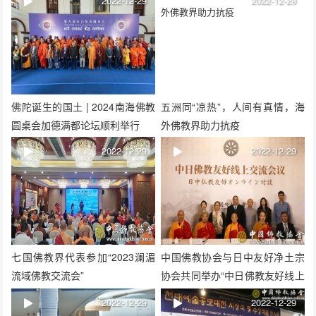
2022-12-29
2022-12-29
佛陀诞生的国土 | 2024南海佛教
五洲同“凉热”，人间有真情，海
圆桌会加德满都论坛顺利举行
外佛教界助力抗疫
2022-12-29
2022-12-29
七国佛教界代表参加“2023澜湄
中国佛教协会与日中友好净土宗
流域佛教交流会”
协会共同举办“中日佛教友好线上
交流会议”
2022-12-29
2022-12-29