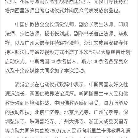
法师、花园寺派副长老维颉塔西里法师、无畏山寺住持拉
塔纳西里法师出席启动仪式并向民众代表发放食品包。
中国佛教协会会长演觉法师，副会长明生法师、印顺
法师、宗性法师，秘书长刘威，副秘书长普正法师、毕永
祥，以及广州大佛寺住持耀智法师，浙江文成县安福寺住
持达照法师等通过视频方式出席了本次“法显大愿慈善计划”
启动仪式。中斯两国200余名僧人、斯方500余名各界民众
以及十余家媒体共同参加了本次活动。
演觉会长在启动仪式致辞中表示，中斯两国友好交往
源远流长，两国佛教界法谊深厚。听闻斯里兰卡人民和佛
教徒遇到困境和挑战，中国佛教界感同身受，愿力所能及
的援助帮扶。北京广济寺、北京灵光寺、广州光孝寺、深
圳弘法寺、珠海普陀寺、广州大佛寺、浙江文成县安福寺
等寺院共同筹集善款780万元人民币向斯里兰卡佛教界和遇