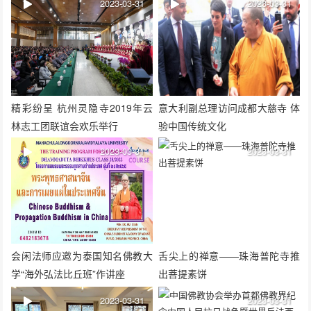
2023-03-31
2023-03-31
精彩纷呈 杭州灵隐寺2019年云
意大利副总理访问成都大慈寺 体
林志工团联谊会欢乐举行
验中国传统文化
2023-03-31
2023-03-31
会闲法师应邀为泰国知名佛教大
舌尖上的禅意——珠海普陀寺推
学“海外弘法比丘班”作讲座
出菩提素饼
2023-03-31
2023-03-31