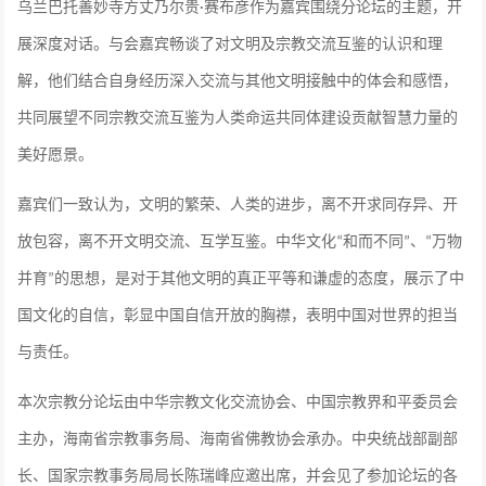
乌兰巴
托善妙寺方丈乃尔贵
赛布彦作为嘉宾围绕分论坛的主题，开
·
展深度对话。
与会嘉宾畅谈了对文明及宗教交流互鉴的认识和理
解，他们结合自身经历深入交流与其他文明接触中的体会和感悟，
共同展望不同宗教交流互鉴为人类命运共同体建设贡献智慧力量的
美好愿景。
嘉宾们一致认为，文明的繁荣、人类的进步，离不开求同存异、开
放包容，离不开文明交流、互学互鉴。中华文化
和而不同
、
万物
“
”
“
并育
的思想，是对于其他文明的真正平等和谦虚的态度，展示了中
”
国文化的自信，彰显中国自信开放的胸襟，表明中国对世界的担当
与责任。
本次宗教分论坛由中华宗教文化交流协会、中国宗教界和平委员会
主办，海南省宗教事务局、海南省佛教协会承办。中央统战部副部
长、国家宗教事务局局长陈瑞峰应邀出席，并会见了参加论坛的各