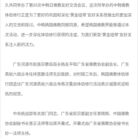
久共同举办了第23次中韩日佛教友好交流会议，这次所举办的中韩佛教
体验修行正是为了更好的巩固和深化“黄金纽带”友好关系而做出的更加深
入的交流和探讨。中韩两国佛教同根同源，希望两国佛教界能够通过本
次活动，进一步深化体验修行获得的法谊，为我们新型“黄金纽带”友好关
系注入新的活力。
广东河源市民族宗教局局长杨友平和广东省佛教协会副会长、广东
燕岩六祖古寺住持宽静法师先后致辞，对时隔三年后，韩国佛教体验修
行团造访广东河源燕岩六祖古寺再次重启体验修行活动表示诚挚欢迎和
热烈祝贺。
中央统战部有关部门同志、广东省民宗委副主任曾晓辉、中国佛教
协会副秘书长普正法师等出席开幕式。开幕式由广东省佛教协会秘书长
妙一法师主持。