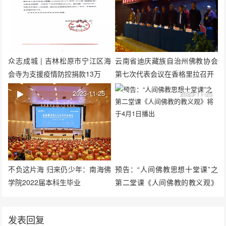
众志成城 | 吉林松原市宁江区海
云南省迪庆藏族自治州佛教协会
会寺为支援疫情防控捐款13万
第七次代表会议在香格里拉召开
2023-11-25
2023-11-25
不负这片海 归来仍少年：南海佛
预告：“人间佛教思想十堂课”之
学院2022届本科生毕业
第二堂课《人间佛教的教义观》
将于4月1日播出
发表回复