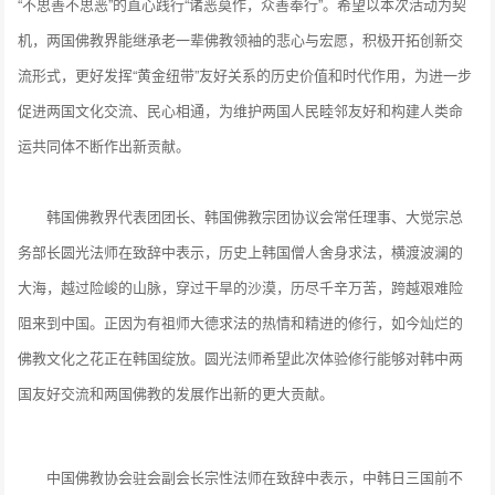
“不思善不思恶”的直心践行“诸恶莫作，众善奉行”。希望以本次活动为契
机，两国佛教界能继承老一辈佛教领袖的悲心与宏愿，积极开拓创新交
流形式，更好发挥“黄金纽带”友好关系的历史价值和时代作用，为进一步
促进两国文化交流、民心相通，为维护两国人民睦邻友好和构建人类命
运共同体不断作出新贡献。
韩国佛教界代表团团长、韩国佛教宗团协议会常任理事、大觉宗总
务部长圆光法师在致辞中表示，历史上韩国僧人舍身求法，横渡波澜的
大海，越过险峻的山脉，穿过干旱的沙漠，历尽千辛万苦，跨越艰难险
阻来到中国。正因为有祖师大德求法的热情和精进的修行，如今灿烂的
佛教文化之花正在韩国绽放。圆光法师希望此次体验修行能够对韩中两
国友好交流和两国佛教的发展作出新的更大贡献。
中国佛教协会驻会副会长宗性法师在致辞中表示，中韩日三国前不