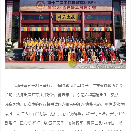
活动开幕式于21日举行。中国佛教协会副会长、广东省佛教协会会
长明生法师出席开幕式并致辞。他表示，广东是六祖惠能出生、弘法、
圆寂之地，此次体验修行将尝试以六祖南宗禅的“直指人心，见性成佛”为
宗风，以“二入四行”“无念、无相、无住”为禅理，以“一行三昧，于行住坐
卧常行一直心”为禅行，以“云门天子、临济将军、曹洞士民”为禅法，以