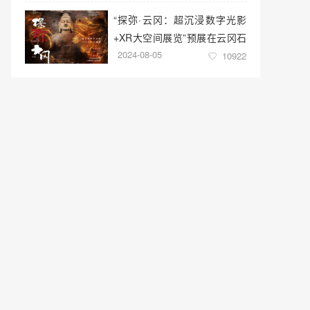
“探弥·云冈：超沉浸数字光影
+XR大空间展览”预展在云冈石
2024-08-05
窟云冈美术馆启幕
10922