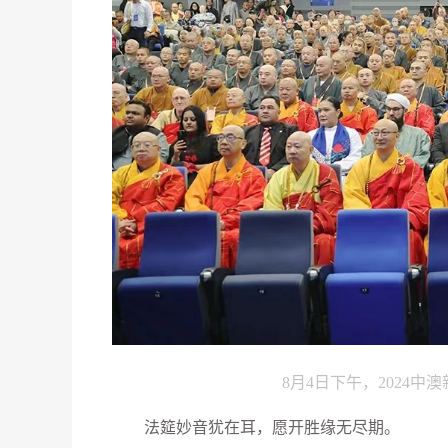
8月4日下午，2024
法筵妙音犹在耳，愿开胜缘无尽期。