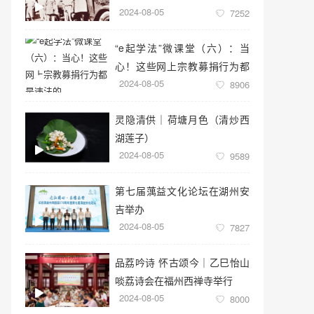
2024-08-05
7252
“e起学法”微课堂（六）：当
心！这些网上宗教募捐行为都
2024-08-05
是违法的
8906
灵隐清供｜​荷塘月色（清炒西
湖莲子）
2024-08-05
9589
第七届蕅益文化论坛在湖州安
吉举办
2024-08-05
7827
品荔吟诗 怀古颂今｜乙巳怡山
啖荔诗会在福州西禅寺举行
2024-08-05
8000