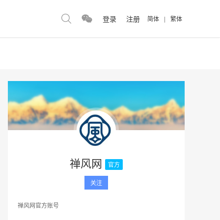
登录
注册
简体
|
繁体
禅风网
官方
关注
禅风网官方账号