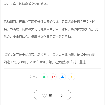
汉，共享一场健康禅文化的盛宴。
活动期间，还举办了药师佛灯会开灯仪式、开幕式暨琉璃之光文艺晚
会、书画展、药师禅文化与健康人生学术研讨会、药师佛文化广场开光
法会、全山斋法会、健康禅文化展览等一系列活动。
武汉灵泉寺位于武汉市江夏区龙泉山景区天马峰南麓，楚昭王寝西侧，
始建于公元749年，2001年12月开始，在大愿法师主持下重建。
分享：
赞
0