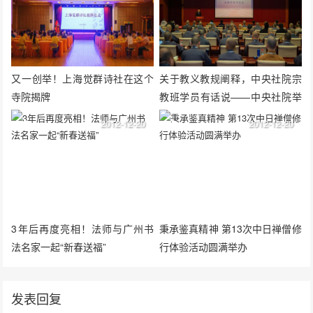
又一创举！上海觉群诗社在这个
关于教义教规阐释，中央社院宗
寺院揭牌
教班学员有话说——中央社院举
办“宗教对话与交流”学员论坛
2012-12-20
2012-12-20
3年后再度亮相！法师与广州书
秉承鉴真精神 第13次中日禅僧修
法名家一起“新春送福”
行体验活动圆满举办
发表回复