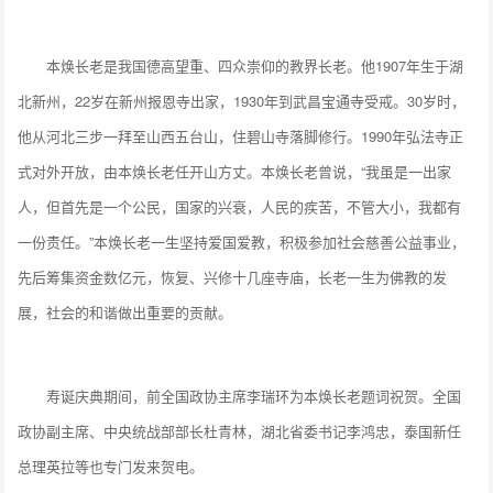
本焕长老是我国德高望重、四众崇仰的教界长老。他1907年生于湖
北新州，22岁在新州报恩寺出家，1930年到武昌宝通寺受戒。30岁时，
他从河北三步一拜至山西五台山，住碧山寺落脚修行。1990年弘法寺正
式对外开放，由本焕长老任开山方丈。本焕长老曾说，“我虽是一出家
人，但首先是一个公民，国家的兴衰，人民的疾苦，不管大小，我都有
一份责任。”本焕长老一生坚持爱国爱教，积极参加社会慈善公益事业，
先后筹集资金数亿元，恢复、兴修十几座寺庙，长老一生为佛教的发
展，社会的和谐做出重要的贡献。
寿诞庆典期间，前全国政协主席李瑞环为本焕长老题词祝贺。全国
政协副主席、中央统战部部长杜青林，湖北省委书记李鸿忠，泰国新任
总理英拉等也专门发来贺电。