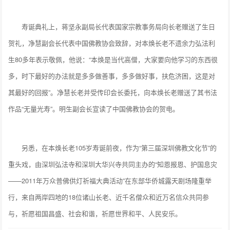
寿诞典礼上，蒋坚永副局长代表国家宗教事务局向长老赠送了生日
贺礼，净慧副会长代表中国佛教协会致辞，对本焕长老不遗余力弘法利
生80多年表示敬佩，他说：“本焕是当代高僧，大家要向他学习的东西很
多，时下最好的办法就是多多做善事，多多做好事，扶危济困，这是对
其最好的回报”。净慧长老并受传印会长委托，向本焕长老赠送了其书法
作品“无量光寿”。明生副会长宣读了中国佛教协会的贺电。
另悉，在本焕长老105岁寿诞前夜，作为“第三届深圳佛教文化节”的
重头戏，由深圳弘法寺和深圳大华兴寺共同主办的“知恩报恩、护国息灾
——2011年万众普佛供灯祈福大典活动”在东部华侨城露天剧场隆重举
行，来自两岸四地的18位诸山长老、近千名僧众和近万名信众共同参
与，祈愿祖国昌盛、社会和谐，祈愿世界和平、人民安乐。