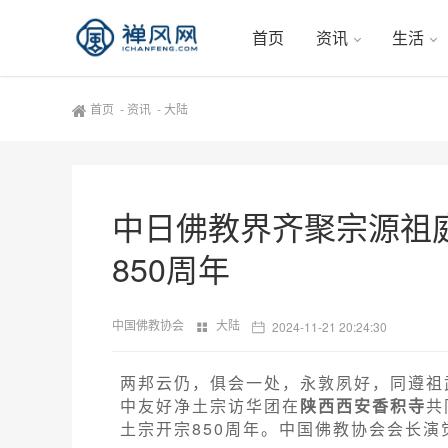
首页
资讯
生活
首页
-
资讯
-
大陆
中日佛教界齐聚宗源祖
850周年
中国佛教协会
大陆
2024-11-21 20:24:30
两邦云仍，俱会一处，永敦夙好，同遵祖武。
中友好净土宗访华团在
陕西西安香积寺
共
土宗开宗850周年。中国佛教协会会长