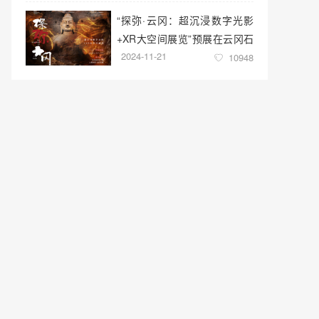
“探弥·云冈：超沉浸数字光影
+XR大空间展览”预展在云冈石
2024-11-21
窟云冈美术馆启幕
10948