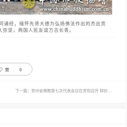
同诵经，缅怀先贤大德为弘扬佛法作出的杰出贡
历久弥坚，两国人民友谊万古长青。
赞
0
下一篇：贵州省佛教第七次代表会议在贵阳召开 释妙果当选会长