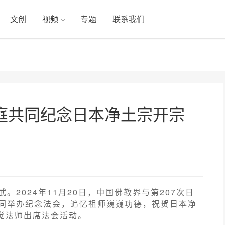
文创
视频
专题
联系我们
庭共同纪念日本净土宗开宗
2024年11月20日，中国佛教界与第207次日
同举办纪念法会，追忆祖师巍巍功德，祝贺日本净
演觉法师出席法会活动。