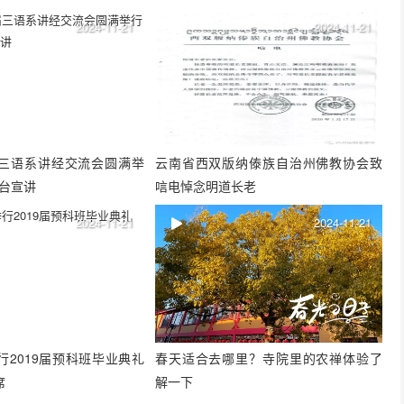
2024-11-21
2024-11-21
三语系讲经交流会圆满举
云南省西双版纳傣族自治州佛教协会致
登台宣讲
唁电悼念明道长老
2024-11-21
2024-11-21
行2019届预科班毕业典礼
春天适合去哪里？寺院里的农禅体验了
席
解一下