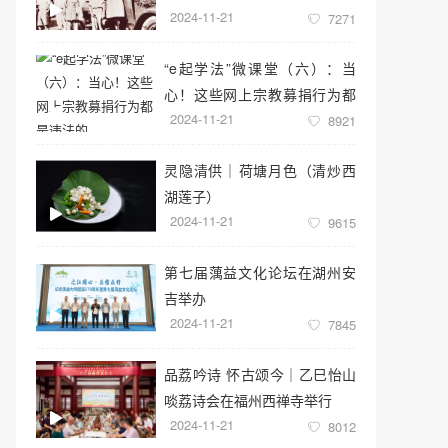
2024-11-21
7271
“e起学法”微课堂（六）：当
心！这些网上宗教募捐行为都
2024-11-21
是违法的
8921
灵隐清供｜​荷塘月色（清炒西
湖莲子）
2024-11-21
9615
第七届蕅益文化论坛在湖州安
吉举办
2024-11-21
7845
品荔吟诗 怀古颂今｜乙巳怡山
啖荔诗会在福州西禅寺举行
2024-11-21
8012