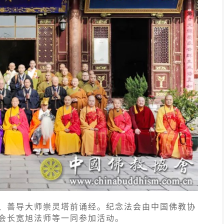
、善导大师崇灵塔前诵经。纪念法会由中国佛教协
会长宽旭法师等一同参加活动。