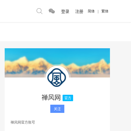
登录
注册
简体
|
繁体
禅风网
官方
关注
禅风网官方账号